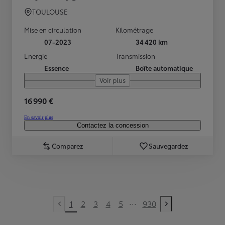
TOULOUSE
Mise en circulation
Kilométrage
07-2023
34 420 km
Energie
Transmission
Essence
Boîte automatique
Voir plus
16 990 €
En savoir plus
Contactez la concession
Comparez
Sauvegardez
...
1
2
3
4
5
930
Previous page
Next page