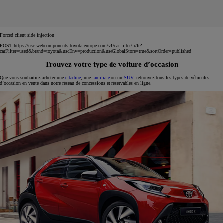
Forced client side injection
POST https://usc-webcomponents.toyota-europe.com/v1/car-filter/fr/fr?
carFilter=used&brand=toyota&uscEnv=production&useGlobalStore=true&sortOrder=published
Trouvez votre type de voiture d’occasion
Que vous souhaitiez acheter une
citadine
, une
familiale
ou un
SUV
, retrouvez tous les types de véhicules
d’occasion en vente dans notre réseau de concessions et réservables en ligne.