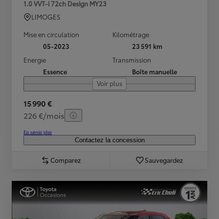
1.0 VVT-i 72ch Design MY23
LIMOGES
Mise en circulation
Kilométrage
05-2023
23 591 km
Energie
Transmission
Essence
Boîte manuelle
Voir plus
15 990 €
226 €/mois
En savoir plus
Contactez la concession
Comparez
Sauvegardez