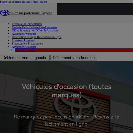
Passer au contenu suivant
(Press Enter)
...
Trouvez un partenaire Toyota
Voiture d'occasion
Présentation
Présentation
Rachats Cash
Rachats ExtraOrdinaires
Offres & Actualités
Offres & Actualités
Avantages
Avantages
Réservation en ligne
Réservation en ligne
Livraison
Livraison
Financement
Financement
Assurance
Assurance
Hybride
Hybride
Défilement vers la gauche
Défilement vers la droite
Véhicules d'occasion (toutes
marques)
Ne manquez pas l'occasion idéale : Réservez-la
facilement en ligne.