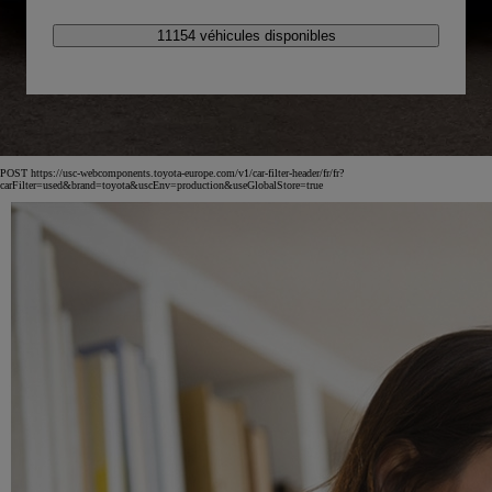
11154 véhicules disponibles
POST https://usc-webcomponents.toyota-europe.com/v1/car-filter-header/fr/fr?
carFilter=used&brand=toyota&uscEnv=production&useGlobalStore=true