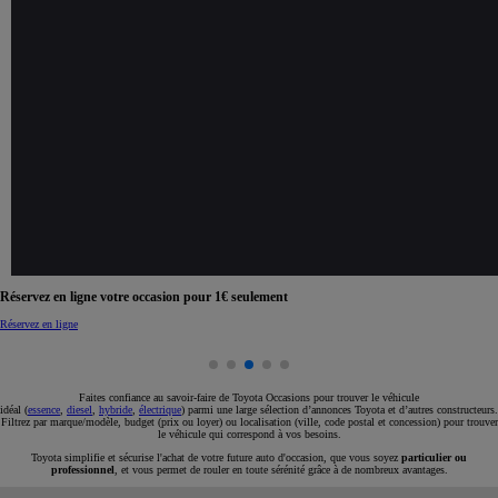
Réservez en ligne votre occasion pour 1€ seulement
Réservez en ligne
Faites confiance au savoir-faire de Toyota Occasions pour trouver le véhicule
idéal (
essence
,
diesel
,
hybride
,
électrique
) parmi une large sélection d’annonces Toyota et d’autres constructeurs.
Filtrez par marque/modèle, budget (prix ou loyer) ou localisation (ville, code postal et concession) pour trouver
le véhicule qui correspond à vos besoins.
Toyota simplifie et sécurise l'achat de votre future auto d'occasion, que vous soyez
particulier ou
professionnel
, et vous permet de rouler en toute sérénité grâce à de nombreux avantages.