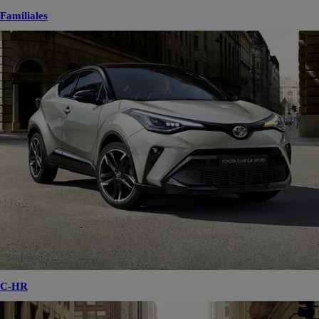
Familiales
C-HR