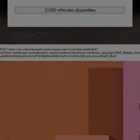
11166 véhicules disponibles
POST https://usc-webcomponents.toyota-europe.com/v1/car-filter-header/fr/fr?
carFilter=used&brand=toyota&uscEnv=production&useGlobalStore=true&utm_campaign=SEM_Marqu
uIrZ8SK238Kn6x2OwfL2isPTEXM0MwD0BvOsZGv7GXbVu52B_rl2xoCnw4QAvD_BwE