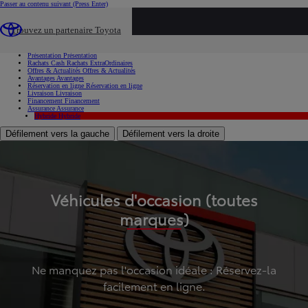
Passer au contenu suivant
(Press Enter)
...
Trouvez un partenaire Toyota
Voiture d'occasion
Présentation
Présentation
Rachats Cash
Rachats ExtraOrdinaires
Offres & Actualités
Offres & Actualités
Avantages
Avantages
Réservation en ligne
Réservation en ligne
Livraison
Livraison
Financement
Financement
Assurance
Assurance
Hybride
Hybride
Défilement vers la gauche
Défilement vers la droite
Véhicules d'occasion (toutes
marques)
Ne manquez pas l'occasion idéale : Réservez-la
facilement en ligne.