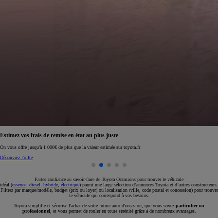
Réservez en ligne votre occasion pour 1€ seulement
Réservez en ligne
Faites confiance au savoir-faire de Toyota Occasions pour trouver le véhicule
idéal (
essence
,
diesel
,
hybride
,
électrique
) parmi une large sélection d’annonces Toyota et d’autres constructeurs.
Filtrez par marque/modèle, budget (prix ou loyer) ou localisation (ville, code postal et concession) pour trouver
le véhicule qui correspond à vos besoins.
Toyota simplifie et sécurise l'achat de votre future auto d'occasion, que vous soyez
particulier ou
professionnel
, et vous permet de rouler en toute sérénité grâce à de nombreux avantages.