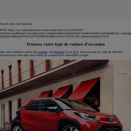
Forced client side injection
POST https://usc-webcomponents.toyota-europe.com/v1/car-filter/fr/fr?
carFilter=used&brand=toyota&uscEnv=production&useGlobalStore=true&sortOrder=published&utm
uIrZ8SK238Kn6x2OwfL2isPTEXM0MwD0BvOsZGv7GXbVu52B_rl2xoCnw4QAvD_BwE
Trouvez votre type de voiture d’occasion
Que vous souhaitiez acheter une
citadine
, une
familiale
ou un
SUV
, retrouvez tous les types de véhicules
d’occasion en vente dans notre réseau de concessions et réservables en ligne.