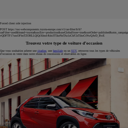
Forced client side injection
POST https://usc-webcomponents.toyota-europe.com/v1/car-filter/fr/fr?
carFilter=used&brand=toyota&uscEnv=production&useGlobalStore=true&sortOrder=published&utm
vQDFTF17snsOFbnTZOHLLQlQtXfmd-Rdo3T5keNnTAs1zChF2zTihoCtNwQAvD_BwE
Trouvez votre type de voiture d’occasion
Que vous souhaitiez acheter une
citadine
, une
familiale
ou un
SUV
, retrouvez tous les types de véhicules
d’occasion en vente dans notre réseau de concessions et réservables en ligne.