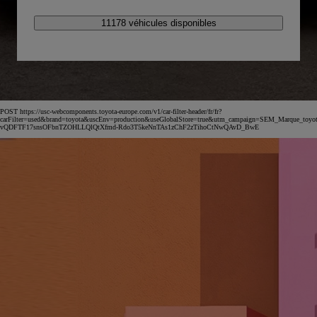
11178 véhicules disponibles
POST https://usc-webcomponents.toyota-europe.com/v1/car-filter-header/fr/fr?
carFilter=used&brand=toyota&uscEnv=production&useGlobalStore=true&utm_campaign=SEM_Marqu
vQDFTF17snsOFbnTZOHLLQlQtXfmd-Rdo3T5keNnTAs1zChF2zTihoCtNwQAvD_BwE