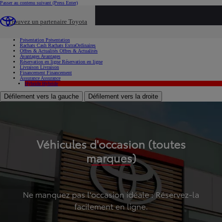
Passer au contenu suivant
(Press Enter)
...
Trouvez un partenaire Toyota
Voiture d'occasion
Présentation
Présentation
Rachats Cash
Rachats ExtraOrdinaires
Offres & Actualités
Offres & Actualités
Avantages
Avantages
Réservation en ligne
Réservation en ligne
Livraison
Livraison
Financement
Financement
Assurance
Assurance
Hybride
Hybride
Défilement vers la gauche
Défilement vers la droite
Véhicules d'occasion (toutes
marques)
Ne manquez pas l'occasion idéale : Réservez-la
facilement en ligne.