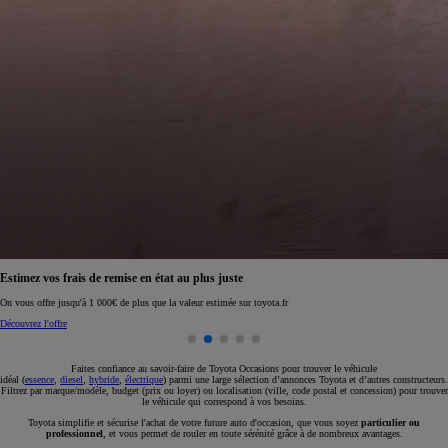
Réservez en ligne votre occasion pour 1€ seulement
Réservez en ligne
Faites confiance au savoir-faire de Toyota Occasions pour trouver le véhicule
idéal (
essence
,
diesel
,
hybride
,
électrique
) parmi une large sélection d’annonces Toyota et d’autres constructeurs.
Filtrez par marque/modèle, budget (prix ou loyer) ou localisation (ville, code postal et concession) pour trouver
le véhicule qui correspond à vos besoins.
Toyota simplifie et sécurise l'achat de votre future auto d'occasion, que vous soyez
particulier ou
professionnel
, et vous permet de rouler en toute sérénité grâce à de nombreux avantages.