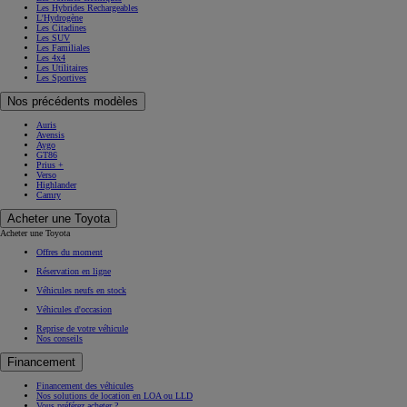
Les Hybrides Rechargeables
L'Hydrogène
Les Citadines
Les SUV
Les Familiales
Les 4x4
Les Utilitaires
Les Sportives
Nos précédents modèles
Auris
Avensis
Aygo
GT86
Prius +
Verso
Highlander
Camry
Acheter une Toyota
Acheter une Toyota
Offres du moment
Réservation en ligne
Véhicules neufs en stock
Véhicules d'occasion
Reprise de votre véhicule
Nos conseils
Financement
Financement des véhicules
Nos solutions de location en LOA ou LLD
Vous préférez acheter ?