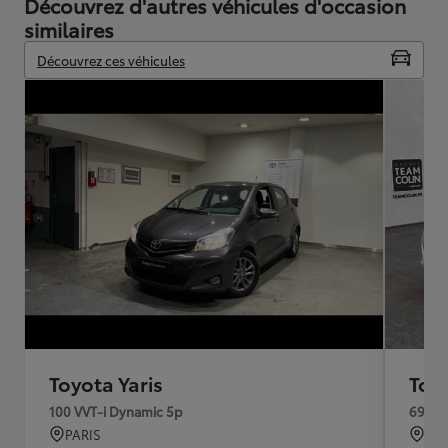
Découvrez d'autres véhicules d'occasion
similaires
Découvrez ces véhicules
Toyota Yaris
Toyo
100 VVT-i Dynamic 5p
69 VV
PARIS
NE