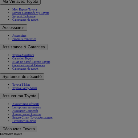
Ma Vie avec Toyota
Mon Espace Toyota
Service Connectés My Toyota
Support Technique
Campagnes de rappel
Accessoires
Accessoires
Produits d'entretien
Assistance & Garanties
Toyota Assistance
Garanties Toyota
Bilan de Santé Batterie Toyota
Garantie Confort Extracare
Campagnes de rappel
Systèmes de sécurité
Toyota T-Mate
Toyota Safety Sense
Assurer ma Toyota
Assurer mon véhicule
Les options sur-mesure
Assurance Connectée
Assurer votre Occasion
Espace Client Toyota Assurances
Demander un devis
Découvrez Toyota
Découvrez Toyota