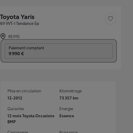
Toyota Yaris
Sauvegarder le véh
69 VVT-i Tendance 5p
REIMS
Prix mensuel
Paiement comptant
9 990 €
Mise en circulation
Kilométrage
12-2012
73 357 km
Garantie
Energie
12 mois Toyota Occasions
Essence
BMP
Carrosserie
Puissance