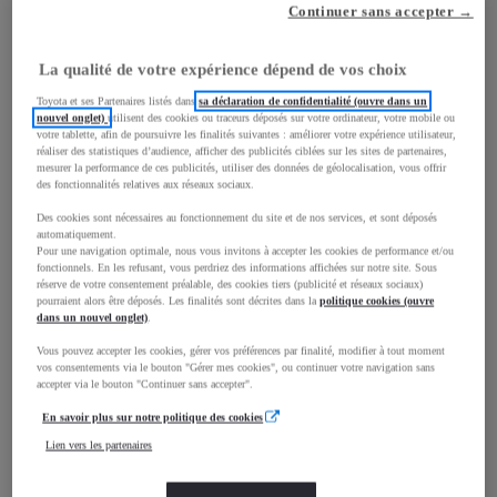
Continuer sans accepter →
mm
La qualité de votre expérience dépend de vos choix
1 510
Hauteur
Toyota et ses Partenaires listés dans
sa déclaration de confidentialité (ouvre dans un
nouvel onglet)
utilisent des cookies ou traceurs déposés sur votre ordinateur, votre mobile ou
votre tablette, afin de poursuivre les finalités suivantes : améliorer votre expérience utilisateur,
réaliser des statistiques d’audience, afficher des publicités ciblées sur les sites de partenaires,
Longueur
3 885
mm
mesurer la performance de ces publicités, utiliser des données de géolocalisation, vous offrir
des fonctionnalités relatives aux réseaux sociaux.
Des cookies sont nécessaires au fonctionnement du site et de nos services, et sont déposés
automatiquement.
Pour une navigation optimale, nous vous invitons à accepter les cookies de performance et/ou
fonctionnels. En les refusant, vous perdriez des informations affichées sur notre site. Sous
réserve de votre consentement préalable, des cookies tiers (publicité et réseaux sociaux)
pourraient alors être déposés. Les finalités sont décrites dans la
politique cookies (ouvre
Largeur
1 695
mm
dans un nouvel onglet)
.
Vous pouvez accepter les cookies, gérer vos préférences par finalité, modifier à tout moment
vos consentements via le bouton "Gérer mes cookies", ou continuer votre navigation sans
accepter via le bouton "Continuer sans accepter".
En savoir plus sur notre politique des cookies
Consommation mixte
Lien vers les partenaires
Consommation mixte
4,8
L/100 km
Émissions CO2
111
g/km