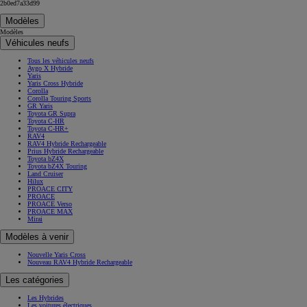
2b0ed7a33d99
Modèles
Modèles
Véhicules neufs
Tous les véhicules neufs
Aygo X Hybride
Yaris
Yaris Cross Hybride
Corolla
Corolla Touring Sports
GR Yaris
Toyota GR Supra
Toyota C-HR
Toyota C-HR+
RAV4
RAV4 Hybride Rechargeable
Prius Hybride Rechargeable
Toyota bZ4X
Toyota bZ4X Touring
Land Cruiser
Hilux
PROACE CITY
PROACE
PROACE Verso
PROACE MAX
Mirai
Modèles à venir
Nouvelle Yaris Cross
Nouveau RAV4 Hybride Rechargeable
Les catégories
Les Hybrides
Les voitures électriques