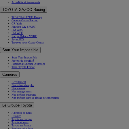
Actualités et évènements
TOYOTA GAZOO Racing
TOYOTA GAZOO Racing
Gamme Gazoo Racing
GR Yaris
Finition GR SPORT
FIA WRC
FIA WEC
Rallye Dakar / W2RC
Supra GT4
Trouvez votre Gazoo Center
Start Your Impossible
Start Your Impossible
Projets de mobilité
Partenariat Special Olympics
Team Toyota France
Carrières
Recrutement
Nos offres d'emploi
Nos valeurs
Nos engagements
Nos métiers supports
Nos métiers dans le réseau de concession
Le Groupe Toyota
A propos de nous
Histoire
Toyota en Europe
Toyota et vous
Toyota en France
Toujours plus loin