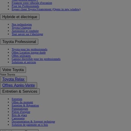
Financez votre véhicule d'occasion
Pour les Professionnels
Espace client Toyota Financement
(Opens in new window)
Hybride et électrique
Nos technologies
Toyota Charging
Autonomie et conduite
Tout savoir sur l’électrique
Toyota Professional
Toyota pour les professionnels
Offres Location longue durée
Offres utilitaires
Gamme électrifiée pour les professionnels
Solutions et services
Votre Toyota
Votre Toyota
Toyota Relax
Offres Après-Vente
Entretien & Services
Entretien
Offres du moment
Entretien & Réparation
Pneumatiques
Pièces d'origine
Bris de glace
Carrosserie
Documentation & Support technique
Solution de paiement en x fois