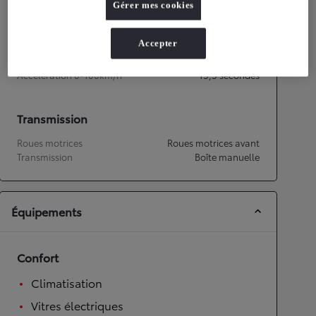
Gérer mes cookies
Performances
Accepter
Vitesse maximale
155
km/h
Accélération 0-100km/h
15,3
secondes
Transmission
Roues motrices
Roues motrices avant
Transmission
Boîte manuelle
Équipements
Confort
Climatisation
Vitres électriques