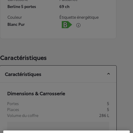
Berline 5 portes
69 ch
Couleur
Étiquette énergétique
Blanc Pur
Caractéristiques
Caractéristiques
Dimensions & Carrosserie
Portes
5
Places
5
Volume du coffre
286
L