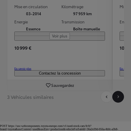
Mise en circulation
Kilométrage
Mise e
03-2014
97 959 km
Energie
Transmission
Energ
Essence
Boîte manuelle
Voir plus
10 999 €
10 69
En savoir plus
En savoir
Contactez la concession
Sauvegardez
3 Véhicules similaires
POST https://usc-webcomponents.toyota-europe.com/v1/used-stock-cars/fr/fr?
brand=toyota&uscContext=used&uscEnv=production&vehicleForSaleId=36a2e39d-056a-4b0c-a3b8-