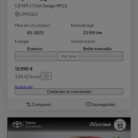
1.0 VVT-i 72ch Design MY23
LIMOGES
Mise en circulation
Kilométrage
05-2023
23 591 km
Energie
Transmission
Essence
Boîte manuelle
Voir plus
15 990 €
226 €/mois
En savoir plus
Contactez la concession
Comparez
Sauvegardez