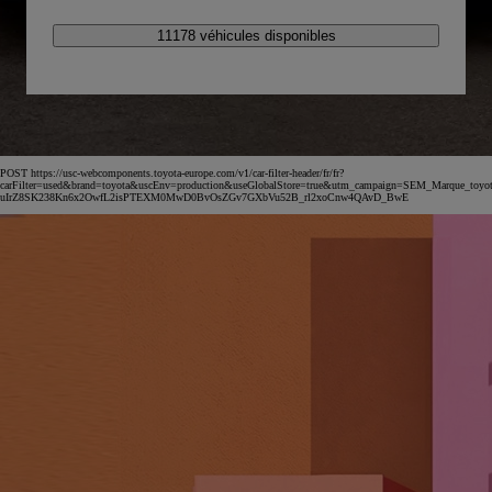
11178 véhicules disponibles
POST https://usc-webcomponents.toyota-europe.com/v1/car-filter-header/fr/fr?
carFilter=used&brand=toyota&uscEnv=production&useGlobalStore=true&utm_campaign=SEM_Marqu
uIrZ8SK238Kn6x2OwfL2isPTEXM0MwD0BvOsZGv7GXbVu52B_rl2xoCnw4QAvD_BwE