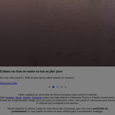
Réservez en ligne votre occasion pour 1€ seulement
Réservez en ligne
Faites confiance au savoir-faire de Toyota Occasions pour trouver le véhicule
idéal (
essence
,
diesel
,
hybride
,
électrique
) parmi une large sélection d’annonces Toyota et d’autres constructeurs.
Filtrez par marque/modèle, budget (prix ou loyer) ou localisation (ville, code postal et concession) pour trouver
le véhicule qui correspond à vos besoins.
Toyota simplifie et sécurise l'achat de votre future auto d'occasion, que vous soyez
particulier ou
professionnel
, et vous permet de rouler en toute sérénité grâce à de nombreux avantages.