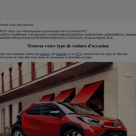
Forced client side injection
POST https://usc-webcomponents.toyota-europe.com/v1/car-filter/fr/fr?
carFilter=used&brand=toyota&uscEnv=production&useGlobalStore=true&sortOrder=published&utm
uIrZ8SK238Kn6x2OwfL2isPTEXM0MwD0BvOsZGv7GXbVu52B_rl2xoCnw4QAvD_BwE
Trouvez votre type de voiture d’occasion
Que vous souhaitiez acheter une
citadine
, une
familiale
ou un
SUV
, retrouvez tous les types de véhicules
d’occasion en vente dans notre réseau de concessions et réservables en ligne.