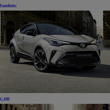
Familiales
C-HR