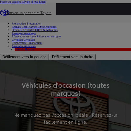
Passer au contenu suivant
(Press Enter)
...
Trouvez un partenaire Toyota
Voiture d'occasion
Présentation
Présentation
Rachats Cash
Rachats ExtraOrdinaires
Offres & Actualités
Offres & Actualités
Avantages
Avantages
Réservation en ligne
Réservation en ligne
Livraison
Livraison
Financement
Financement
Assurance
Assurance
Hybride
Hybride
Défilement vers la gauche
Défilement vers la droite
Véhicules d'occasion (toutes
marques)
Ne manquez pas l'occasion idéale : Réservez-la
facilement en ligne.