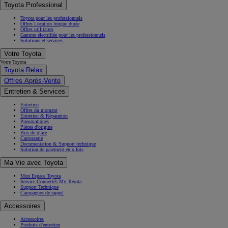
Toyota Professional
Toyota pour les professionnels
Offres Location longue durée
Offres utilitaires
Gamme électrifiée pour les professionnels
Solutions et services
Votre Toyota
Votre Toyota
Toyota Relax
Offres Après-Vente
Entretien & Services
Entretien
Offres du moment
Entretien & Réparation
Pneumatiques
Pièces d'origine
Bris de glace
Carrosserie
Documentation & Support technique
Solution de paiement en x fois
Ma Vie avec Toyota
Mon Espace Toyota
Service Connectés My Toyota
Support Technique
Campagnes de rappel
Accessoires
Accessoires
Produits d'entretien