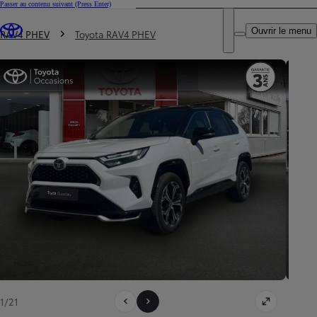
Passer au contenu suivant
(Press Enter)
DEALER NAME
Vous êtes ici
:
Ouvrir le menu
Trouvez un partenaire Toyota
RAV4 PHEV
Toyota RAV4 PHEV
1/21