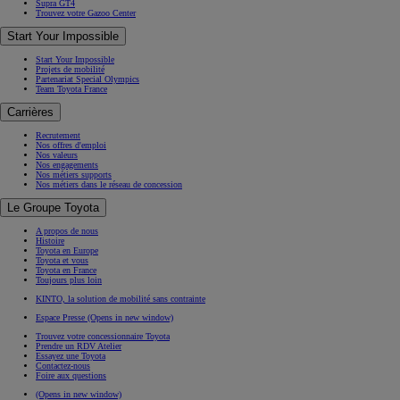
Supra GT4
Trouvez votre Gazoo Center
Start Your Impossible
Start Your Impossible
Projets de mobilité
Partenariat Special Olympics
Team Toyota France
Carrières
Recrutement
Nos offres d'emploi
Nos valeurs
Nos engagements
Nos métiers supports
Nos métiers dans le réseau de concession
Le Groupe Toyota
A propos de nous
Histoire
Toyota en Europe
Toyota et vous
Toyota en France
Toujours plus loin
KINTO, la solution de mobilité sans contrainte
Espace Presse
(Opens in new window)
Trouvez votre concessionnaire Toyota
Prendre un RDV Atelier
Essayez une Toyota
Contactez-nous
Foire aux questions
(Opens in new window)