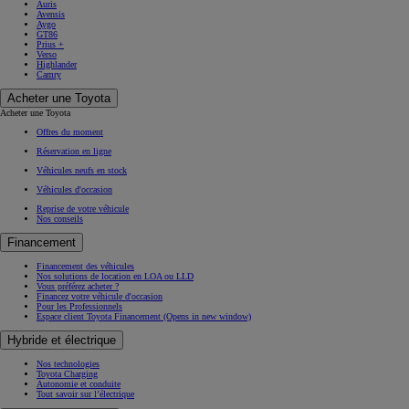
Auris
Avensis
Aygo
GT86
Prius +
Verso
Highlander
Camry
Acheter une Toyota
Acheter une Toyota
Offres du moment
Réservation en ligne
Véhicules neufs en stock
Véhicules d'occasion
Reprise de votre véhicule
Nos conseils
Financement
Financement des véhicules
Nos solutions de location en LOA ou LLD
Vous préférez acheter ?
Financez votre véhicule d'occasion
Pour les Professionnels
Espace client Toyota Financement
(Opens in new window)
Hybride et électrique
Nos technologies
Toyota Charging
Autonomie et conduite
Tout savoir sur l’électrique