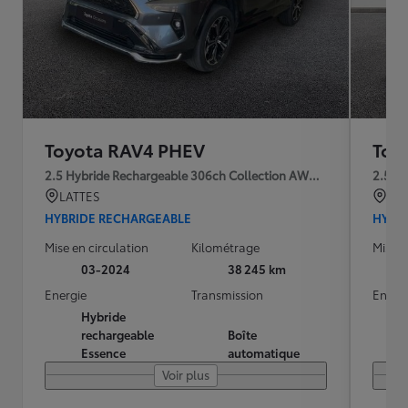
Toyota RAV4 PHEV
Toy
2.5 Hybride Rechargeable 306ch Collection AWD-i MY24
2.5 H
LATTES
SAI
HYBRIDE RECHARGEABLE
HYBR
Mise en circulation
Kilométrage
Mise e
03-2024
38 245 km
Energie
Transmission
Energ
Hybride
rechargeable
Boîte
Essence
automatique
Voir plus