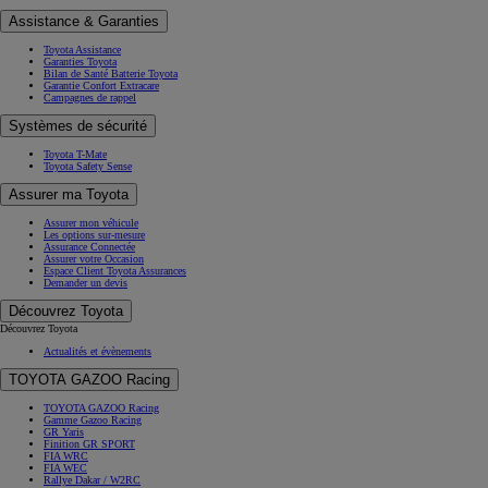
Assistance & Garanties
Toyota Assistance
Garanties Toyota
Bilan de Santé Batterie Toyota
Garantie Confort Extracare
Campagnes de rappel
Systèmes de sécurité
Toyota T-Mate
Toyota Safety Sense
Assurer ma Toyota
Assurer mon véhicule
Les options sur-mesure
Assurance Connectée
Assurer votre Occasion
Espace Client Toyota Assurances
Demander un devis
Découvrez Toyota
Découvrez Toyota
Actualités et évènements
TOYOTA GAZOO Racing
TOYOTA GAZOO Racing
Gamme Gazoo Racing
GR Yaris
Finition GR SPORT
FIA WRC
FIA WEC
Rallye Dakar / W2RC