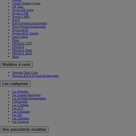
Corolla Touring Sports
GR Yaris
Toyota GR Supra
Toyota C-HR
Toyota C-HR+
RAV4
RAV4 Hybride Rechargeable
Prius Hybride Rechargeable
Toyota bZ4X
Toyota bZ4X Touring
Land Cruiser
Hilux
PROACE CITY
PROACE
PROACE Verso
PROACE MAX
Mirai
Modèles à venir
Nouvelle Yaris Cross
Nouveau RAV4 Hybride Rechargeable
Les catégories
Les Hybrides
Les voitures électriques
Les Hybrides Rechargeables
L'Hydrogène
Les Citadines
Les SUV
Les Familiales
Les 4x4
Les Utilitaires
Les Sportives
Nos précédents modèles