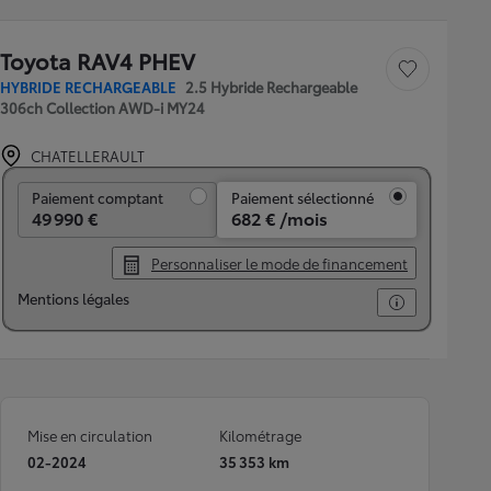
Toyota RAV4 PHEV
Sauvegarder le véh
HYBRIDE RECHARGEABLE
2.5 Hybride Rechargeable
306ch Collection AWD-i MY24
CHATELLERAULT
Paiement comptant
Paiement comptant
Paiement sélectionné
49 990 €
682 € /mois
Personnaliser le mode de financement
Mentions légales
Mise en circulation
Kilométrage
02-2024
35 353 km