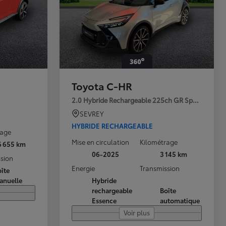
Toyota C-HR
2.0 Hybride Rechargeable 225ch GR Sport Premi
SEVREY
HYBRIDE RECHARGEABLE
rage
Mise en circulation
Kilométrage
6 655 km
06-2025
3 145 km
sion
Energie
Transmission
îte
anuelle
Hybride
rechargeable
Boîte
Essence
automatique
Voir plus