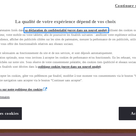
z-vous ?
Quel est votre budget ?
Dans quelle vi
Continuer 
Prix / Loyer
Ville / 
La qualité de votre expérience dépend de vos choix
rtenaires listés dans
sa déclaration de confidentialité (ouvre dans un nouvel onglet)
utilisent des cookies o
teur, votre mobile ou votre tablette, afin de poursuivre les finalités suivantes : améliorer votre expérience utilisat
udience, afficher des publicités ciblées sur les sites de partenaires, mesurer la performance de ces publicités, util
 vous offrir des fonctionnalités relatives aux réseaux sociaux.
t nécessaires au fonctionnement du site et de nos services, et sont déposés automatiquement.
uscEnv=production&useGlobalStore=true
tion optimale, nous vous invitons à accepter les cookies de performance et/ou fonctionnels. En les refusant, vou
ichées sur notre site. Sous réserve de votre consentement préalable, des cookies tiers (publicité et réseaux sociau
s finalités sont décrites dans la
politique cookies (ouvre dans un nouvel onglet)
.
epter les cookies, gérer vos préférences par finalité, modifier à tout moment vos consentements via le bouton "
re navigation sans accepter via le bouton "Continuer sans accepter".
s sur notre politique des cookies
rtenaires
es cookies
Ac