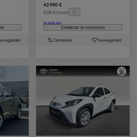
42 990 €
538 €/mois
En savoir plus
ion
Contactez la concession
auvegardez
Comparez
Sauvegardez