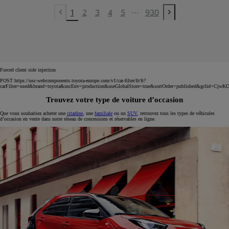
...
1
2
3
4
5
930
Previous page
Next page
Forced client side injection
POST https://usc-webcomponents.toyota-europe.com/v1/car-filter/fr/fr?
carFilter=used&brand=toyota&uscEnv=production&useGlobalStore=true&sortOrder=published&
Trouvez votre type de voiture d’occasion
Que vous souhaitiez acheter une
citadine
, une
familiale
ou un
SUV
, retrouvez tous les types de véhicules
d’occasion en vente dans notre réseau de concessions et réservables en ligne.