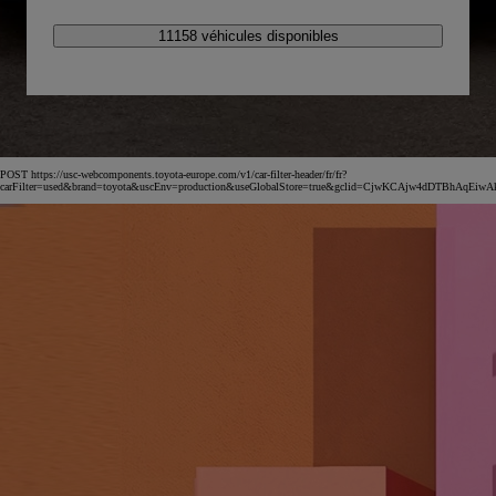
11158 véhicules disponibles
POST https://usc-webcomponents.toyota-europe.com/v1/car-filter-header/fr/fr?
carFilter=used&brand=toyota&uscEnv=production&useGlobalStore=true&gclid=CjwKCAjw4dDT