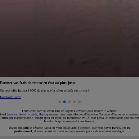
Réservez en ligne votre occasion pour 1€ seulement
Réservez en ligne
Faites confiance au savoir-faire de Toyota Occasions pour trouver le véhicule
idéal (
essence
,
diesel
,
hybride
,
électrique
) parmi une large sélection d’annonces Toyota et d’autres constructeurs.
Filtrez par marque/modèle, budget (prix ou loyer) ou localisation (ville, code postal et concession) pour trouver
le véhicule qui correspond à vos besoins.
Toyota simplifie et sécurise l'achat de votre future auto d'occasion, que vous soyez
particulier ou
professionnel
, et vous permet de rouler en toute sérénité grâce à de nombreux avantages.