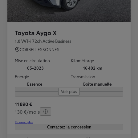
Toyota Aygo X
1.0 VVT-i 72ch Active Business
CORBEIL ESSONNES
Mise en circulation
Kilométrage
05-2023
16 402 km
Energie
Transmission
Essence
Boîte manuelle
Voir plus
11 890 €
130 €/mois
En savoir plus
Contactez la concession