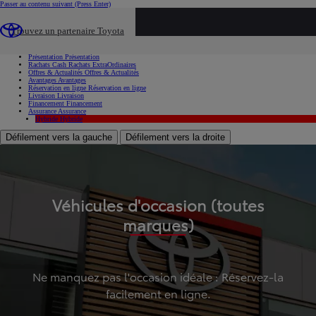
Passer au contenu suivant
(Press Enter)
...
Trouvez un partenaire Toyota
Voiture d'occasion
Présentation
Présentation
Rachats Cash
Rachats ExtraOrdinaires
Offres & Actualités
Offres & Actualités
Avantages
Avantages
Réservation en ligne
Réservation en ligne
Livraison
Livraison
Financement
Financement
Assurance
Assurance
Hybride
Hybride
Défilement vers la gauche
Défilement vers la droite
Véhicules d'occasion (toutes
marques)
Ne manquez pas l'occasion idéale : Réservez-la
facilement en ligne.