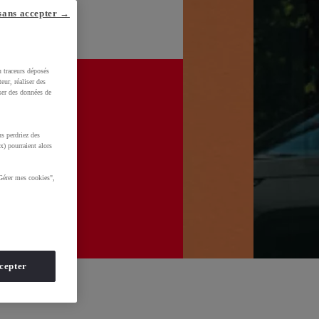
sans accepter →
u traceurs déposés
eur, réaliser des
iser des données de
s perdriez des
x) pourraient alors
Gérer mes cookies",
cepter