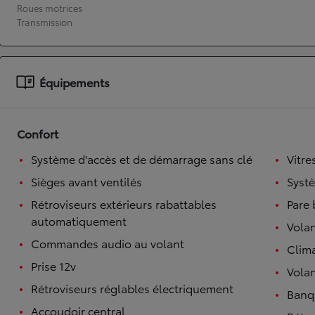
Roues motrices
Transmission
À partir de 19 700 €
Nouvelle Yaris Cross
HYBRIDE
Disponible prochainement
Équipements
Confort
Système d'accès et de démarrage sans clé
Vitre
Sièges avant ventilés
Syst
Rétroviseurs extérieurs rabattables
Pare 
automatiquement
Volan
Commandes audio au volant
Clim
Prise 12v
Volan
Rétroviseurs réglables électriquement
Banqu
Accoudoir central