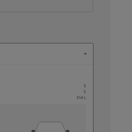
5
5
514
L