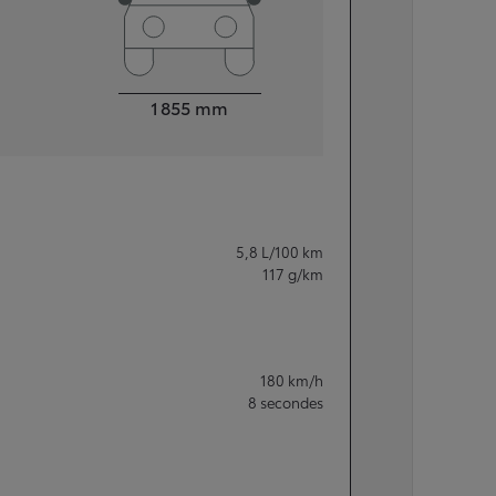
Largeur
1 855
mm
5,8
L/100 km
117
g/km
180
km/h
8
secondes