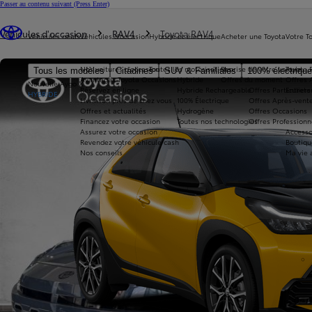
Passer au contenu suivant
(Press Enter)
Vous êtes ici
:
Véhicules d'occasion
RAV4
Toyota RAV4
Véhicules neufs
Véhicules d'occasion
Hybride et électrique
Acheter une Toyota
Votre T
Nos voitures d'occasion
Toutes les motorisations
Reprise de votre voiture
Toyota 
Tous les modèles
Citadines
SUV & Familiales
100% électriqu
Avantages Toyota Occasions
Hybride
Offres du moment
Offres 
Nouvelle Aygo X
Réservez en ligne
Hybride Rechargeable
Offres Particuliers
Entrete
HYBRIDE
Livraison près de chez vous
100% Électrique
Offres Après-vente
Offres et actualités
Hydrogène
Offres Occasions
Financez votre occasion
Toutes nos technologies
Offres Professionn
Assurez votre occasion
Accesso
Revendez votre véhicule cash
Boutiqu
Nos conseils
Ma vie 