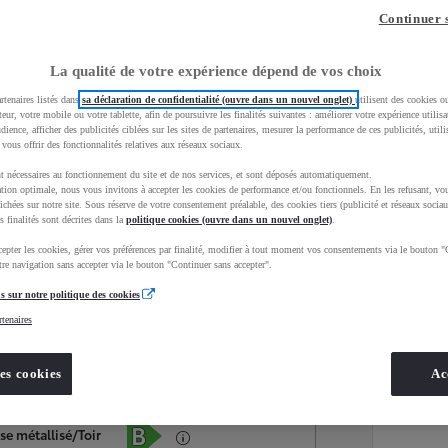
Continuer 
La qualité de votre expérience dépend de vos choix
rtenaires listés dans
sa déclaration de confidentialité (ouvre dans un nouvel onglet)
utilisent des cookies o
teur, votre mobile ou votre tablette, afin de poursuivre les finalités suivantes : améliorer votre expérience utilisat
udience, afficher des publicités ciblées sur les sites de partenaires, mesurer la performance de ces publicités, util
 vous offrir des fonctionnalités relatives aux réseaux sociaux.
t nécessaires au fonctionnement du site et de nos services, et sont déposés automatiquement.
tion optimale, nous vous invitons à accepter les cookies de performance et/ou fonctionnels. En les refusant, vou
ichées sur notre site. Sous réserve de votre consentement préalable, des cookies tiers (publicité et réseaux sociau
s finalités sont décrites dans la
politique cookies (ouvre dans un nouvel onglet)
.
epter les cookies, gérer vos préférences par finalité, modifier à tout moment vos consentements via le bouton "
Services
Concession
re navigation sans accepter via le bouton "Continuer sans accepter".
s sur notre politique des cookies
rtenaires
Energie
oyota Occasions
Hybride Essence
es cookies
Ac
Étiquette énergétique
se métallisé/Toir