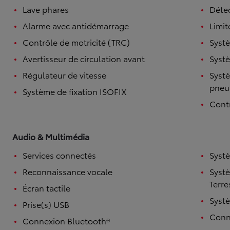
Lave phares
Détec
Alarme avec antidémarrage
Limit
Contrôle de motricité (TRC)
Systè
Avertisseur de circulation avant
Systè
Régulateur de vitesse
Systè
pneu
Système de fixation ISOFIX
Contr
TOYOTA C-HR
HYBRIDE OU HYBRIDE RECHARGEABLE
Audio & Multimédia
Disponible rapidement
Services connectés
Syst
Reconnaissance vocale
Syst
Terre
Écran tactile
Syst
Prise(s) USB
Conne
Connexion Bluetooth®