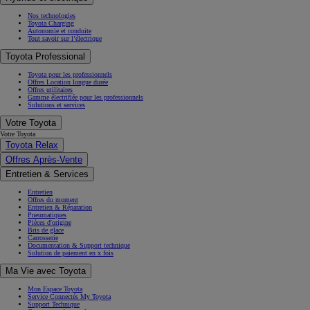
Nos technologies
Toyota Charging
Autonomie et conduite
Tout savoir sur l’électrique
Toyota Professional
Toyota pour les professionnels
Offres Location longue durée
Offres utilitaires
Gamme électrifiée pour les professionnels
Solutions et services
Votre Toyota
Votre Toyota
Toyota Relax
Offres Après-Vente
Entretien & Services
Entretien
Offres du moment
Entretien & Réparation
Pneumatiques
Pièces d'origine
Bris de glace
Carrosserie
Documentation & Support technique
Solution de paiement en x fois
Ma Vie avec Toyota
Mon Espace Toyota
Service Connectés My Toyota
Support Technique