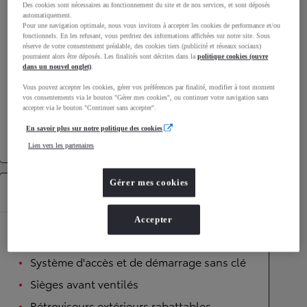
Des cookies sont nécessaires au fonctionnement du site et de nos services, et sont déposés
automatiquement.
Performances
Pour une navigation optimale, nous vous invitons à accepter les cookies de performance et/ou
fonctionnels. En les refusant, vous perdriez des informations affichées sur notre site. Sous
Vitesse maximale
180
km/h
réserve de votre consentement préalable, des cookies tiers (publicité et réseaux sociaux)
pourraient alors être déposés. Les finalités sont décrites dans la
politique cookies (ouvre
Accélération 0-100km/h
8
secondes
dans un nouvel onglet)
.
Vous pouvez accepter les cookies, gérer vos préférences par finalité, modifier à tout moment
vos consentements via le bouton "Gérer mes cookies", ou continuer votre navigation sans
Transmission
accepter via le bouton "Continuer sans accepter".
Roues motrices
Roues motrices avant
En savoir plus sur notre politique des cookies
Transmission
Boîte automatique
Lien vers les partenaires
Gérer mes cookies
Équipements
Accepter
Confort
Système d'accès et de démarrage sans clé
Sièges avant ventilés
Rétroviseurs extérieurs rabattables