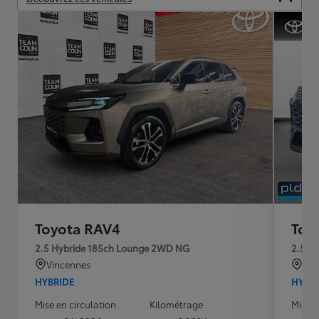
Toyota RAV4
Toy
2.5 Hybride 185ch Lounge 2WD NG
2.5 H
Vincennes
MA
HYBRIDE
HYBR
Mise en circulation
Kilométrage
Mise e