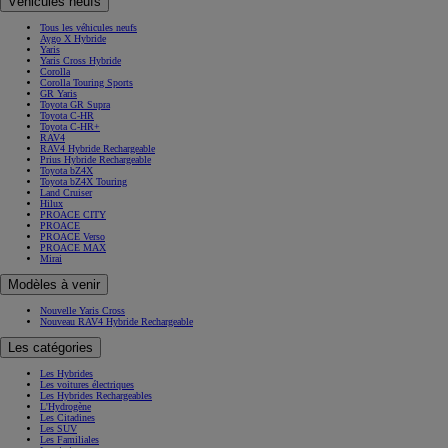
Véhicules neufs
Tous les véhicules neufs
Aygo X Hybride
Yaris
Yaris Cross Hybride
Corolla
Corolla Touring Sports
GR Yaris
Toyota GR Supra
Toyota C-HR
Toyota C-HR+
RAV4
RAV4 Hybride Rechargeable
Prius Hybride Rechargeable
Toyota bZ4X
Toyota bZ4X Touring
Land Cruiser
Hilux
PROACE CITY
PROACE
PROACE Verso
PROACE MAX
Mirai
Modèles à venir
Nouvelle Yaris Cross
Nouveau RAV4 Hybride Rechargeable
Les catégories
Les Hybrides
Les voitures électriques
Les Hybrides Rechargeables
L'Hydrogène
Les Citadines
Les SUV
Les Familiales