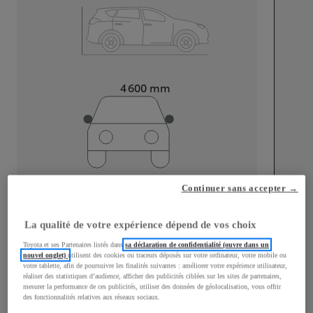
Longueur
4 600
mm
Largeur
1 855
mm
Continuer sans accepter →
La qualité de votre expérience dépend de vos choix
Toyota et ses Partenaires listés dans
sa déclaration de confidentialité (ouvre dans un
Consommation mixte
nouvel onglet)
utilisent des cookies ou traceurs déposés sur votre ordinateur, votre mobile ou
votre tablette, afin de poursuivre les finalités suivantes : améliorer votre expérience utilisateur,
réaliser des statistiques d’audience, afficher des publicités ciblées sur les sites de partenaires,
Consommation mixte
4,9
L/100 km
mesurer la performance de ces publicités, utiliser des données de géolocalisation, vous offrir
Émissions CO2
118
g/km
des fonctionnalités relatives aux réseaux sociaux.