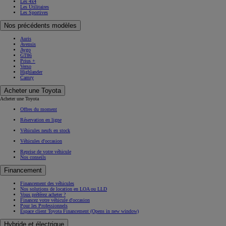
Les 4x4
Les Utilitaires
Les Sportives
Nos précédents modèles
Auris
Avensis
Aygo
GT86
Prius +
Verso
Highlander
Camry
Acheter une Toyota
Acheter une Toyota
Offres du moment
Réservation en ligne
Véhicules neufs en stock
Véhicules d'occasion
Reprise de votre véhicule
Nos conseils
Financement
Financement des véhicules
Nos solutions de location en LOA ou LLD
Vous préférez acheter ?
Financez votre véhicule d'occasion
Pour les Professionnels
Espace client Toyota Financement
(Opens in new window)
Hybride et électrique