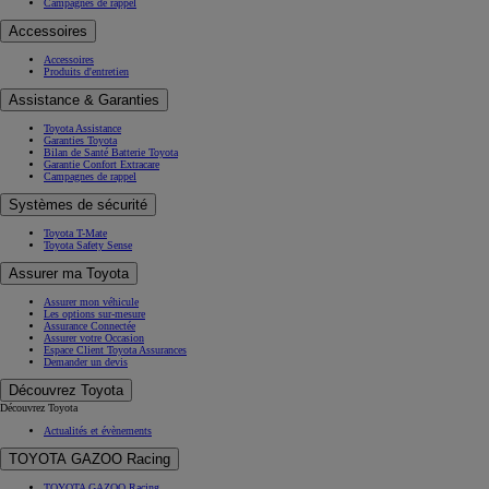
Campagnes de rappel
Accessoires
Accessoires
Produits d'entretien
Assistance & Garanties
Toyota Assistance
Garanties Toyota
Bilan de Santé Batterie Toyota
Garantie Confort Extracare
Campagnes de rappel
Systèmes de sécurité
Toyota T-Mate
Toyota Safety Sense
Assurer ma Toyota
Assurer mon véhicule
Les options sur-mesure
Assurance Connectée
Assurer votre Occasion
Espace Client Toyota Assurances
Demander un devis
Découvrez Toyota
Découvrez Toyota
Actualités et évènements
TOYOTA GAZOO Racing
TOYOTA GAZOO Racing