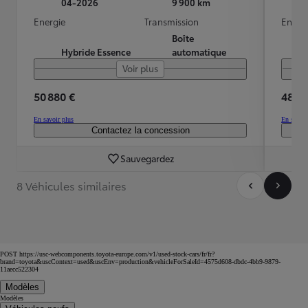
04-2026
9 900 km
Energie
Transmission
Energ
Boîte
Hybride Essence
automatique
Voir plus
50 880 €
48 99
En savoir plus
En savoir
Contactez la concession
Sauvegardez
8 Véhicules similaires
POST https://usc-webcomponents.toyota-europe.com/v1/used-stock-cars/fr/fr?
brand=toyota&uscContext=used&uscEnv=production&vehicleForSaleId=4575d608-dbdc-4bb9-9879-
11aecc522304
Modèles
Modèles