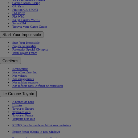
Gamme Gazoo Racing
GR Yaris
Finition GR SPORT
FIA WRC
FIA WEC
Rallye Dakar / W2RC
Supra GT4
Trouvez votre Gazoo Center
Start Your Impossible
Start Your Impossible
Projets de mobilité
Partenariat Special Olympics
Team Toyota France
Carrières
Recrutement
Nos offres d'emploi
Nos valeurs
Nos engagements
Nos métiers supports
Nos métiers dans le réseau de concession
Le Groupe Toyota
A propos de nous
Histoire
Toyota en Europe
Toyota et vous
Toyota en France
Toujours plus loin
KINTO, la solution de mobilité sans contrainte
Espace Presse
(Opens in new window)