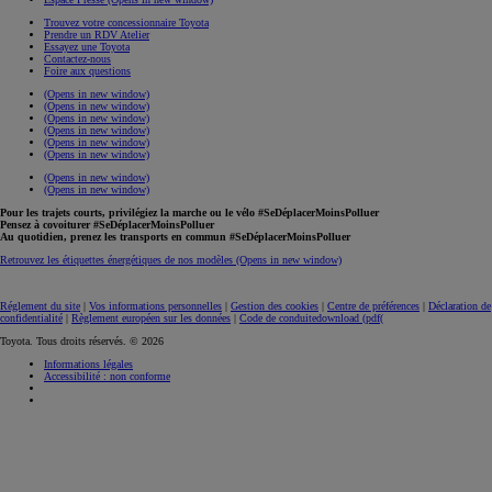
Trouvez votre concessionnaire Toyota
Prendre un RDV Atelier
Essayez une Toyota
Contactez-nous
Foire aux questions
(Opens in new window)
(Opens in new window)
(Opens in new window)
(Opens in new window)
(Opens in new window)
(Opens in new window)
(Opens in new window)
(Opens in new window)
Pour les trajets courts, privilégiez la marche ou le vélo #SeDéplacerMoinsPolluer
Pensez à covoiturer #SeDéplacerMoinsPolluer
Au quotidien, prenez les transports en commun #SeDéplacerMoinsPolluer
Retrouvez les étiquettes énergétiques de nos modèles
(Opens in new window)
Réglement du site
|
Vos informations personnelles
|
Gestion des cookies
|
Centre de préférences
|
Déclaration de
confidentialité
|
Règlement européen sur les données
|
Code de conduite
download (pdf(
Toyota. Tous droits réservés. © 2026
Informations légales
Accessibilité : non conforme