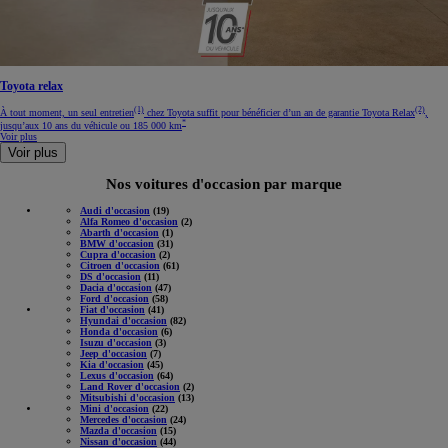
Toyota relax
(1)
(2)
À tout moment, un seul entretien
chez Toyota suffit pour bénéficier d’un an de garantie Toyota Relax
,
*
jusqu’aux 10 ans du véhicule ou 185 000 km
Voir plus
Voir plus
Nos voitures d'occasion par marque
Audi d'occasion
(19)
Alfa Romeo d'occasion
(2)
Abarth d'occasion
(1)
BMW d'occasion
(31)
Cupra d'occasion
(2)
Citroen d'occasion
(61)
DS d'occasion
(11)
Dacia d'occasion
(47)
Ford d'occasion
(58)
Fiat d'occasion
(41)
Hyundai d'occasion
(82)
Honda d'occasion
(6)
Isuzu d'occasion
(3)
Jeep d'occasion
(7)
Kia d'occasion
(45)
Lexus d'occasion
(64)
Land Rover d'occasion
(2)
Mitsubishi d'occasion
(13)
Mini d'occasion
(22)
Mercedes d'occasion
(24)
Mazda d'occasion
(15)
Nissan d'occasion
(44)