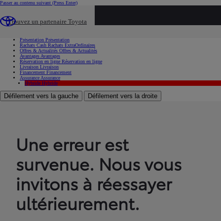
Passer au contenu suivant
(Press Enter)
...
Trouvez un partenaire Toyota
Voiture d'occasion
Présentation
Présentation
Rachats Cash
Rachats ExtraOrdinaires
Offres & Actualités
Offres & Actualités
Avantages
Avantages
Réservation en ligne
Réservation en ligne
Livraison
Livraison
Financement
Financement
Assurance
Assurance
Hybride
Hybride
Défilement vers la gauche
Défilement vers la droite
Une erreur est
survenue. Nous vous
invitons à réessayer
ultérieurement.