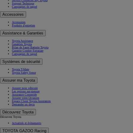
Service Connectés My Toyota
Support Technique
Campagnes de rappel
Accessoires
Accessoires
Produits d'entretien
Assistance & Garanties
Toyota Assistance
Garanties Toyota
Bilan de Santé Batterie Toyota
Garantie Confort Extracare
Campagnes de rappel
Systèmes de sécurité
Toyota T-Mate
Toyota Safety Sense
Assurer ma Toyota
Assurer mon véhicule
Les options sur-mesure
Assurance Connectée
Assurer votre Occasion
Espace Client Toyota Assurances
Demander un devis
Découvrez Toyota
Découvrez Toyota
Actualités et évènements
TOYOTA GAZOO Racing