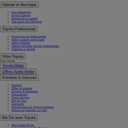
Hybride et électrique
Nos technologies
Toyota Charging
Autonomie et conduite
Tout savoir sur l’électrique
Toyota Professional
Toyota pour les professionnels
Offres Location longue durée
Offres utilitaires
Gamme électrifiée pour les professionnels
Solutions et services
Votre Toyota
Votre Toyota
Toyota Relax
Offres Après-Vente
Entretien & Services
Entretien
Offres du moment
Entretien & Réparation
Pneumatiques
Pièces d'origine
Bris de glace
Carrosserie
Documentation & Support technique
Solution de paiement en x fois
Ma Vie avec Toyota
Mon Espace Toyota