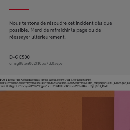
Nous tentons de résoudre cet incident dès que
possible. Merci de rafraichir la page ou de
réessayer ultérieurement.
D-GC500
cmsg88len002t10po7tk0aepv
POST https://usc-webcomponents.toyota-europe.com/v1/car-filter-header/fr/fr?
carFilter=used&brand=toyota&uscEnv=production&useGlobalStore=true&utm_campaign=SEM_Gener
3noC03t6qyrXR7owvysnOY86YFgptrr1VE1V86Jb3lG3KYxw-3V9wdBoCB7gQAvD_BwE