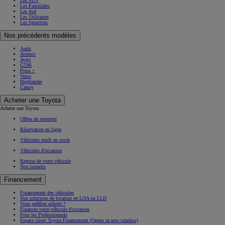
Les SUV
Les Familiales
Les 4x4
Les Utilitaires
Les Sportives
Nos précédents modèles
Auris
Avensis
Aygo
GT86
Prius +
Verso
Highlander
Camry
Acheter une Toyota
Acheter une Toyota
Offres du moment
Réservation en ligne
Véhicules neufs en stock
Véhicules d'occasion
Reprise de votre véhicule
Nos conseils
Financement
Financement des véhicules
Nos solutions de location en LOA ou LLD
Vous préférez acheter ?
Financez votre véhicule d'occasion
Pour les Professionnels
Espace client Toyota Financement
(Opens in new window)