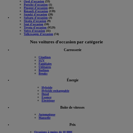
Opel d'occasion
(33)
Porsche d'occasion
(1)
Peugeot d'occasion
(81)
Renault d'occasion
(139)
Suzuki d'occasion
(28)
Subaru d'occasion
(3)
Skoda d'occasion
(9)
Seat d'occasion
(10)
Toyota d'occasion
(9529)
Volvo d'occasion
(11)
Volkswagen d'occasion
(74)
Nos voitures d'occasion par catégorie
Carrosserie
Citadines
SUV
Familiales
Utilitaires
Berlines
Breaks
Énergie
Hybride
Hybride rechargeable
Diesel
Essence
Électrique
Boîte de vitesses
Automatique
Manuelle
Prix
Occasions à moins de 10 000€