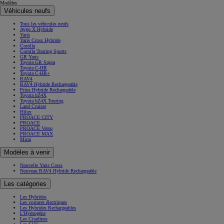
Modèles
Véhicules neufs
Tous les véhicules neufs
Aygo X Hybride
Yaris
Yaris Cross Hybride
Corolla
Corolla Touring Sports
GR Yaris
Toyota GR Supra
Toyota C-HR
Toyota C-HR+
RAV4
RAV4 Hybride Rechargeable
Prius Hybride Rechargeable
Toyota bZ4X
Toyota bZ4X Touring
Land Cruiser
Hilux
PROACE CITY
PROACE
PROACE Verso
PROACE MAX
Mirai
Modèles à venir
Nouvelle Yaris Cross
Nouveau RAV4 Hybride Rechargeable
Les catégories
Les Hybrides
Les voitures électriques
Les Hybrides Rechargeables
L'Hydrogène
Les Citadines