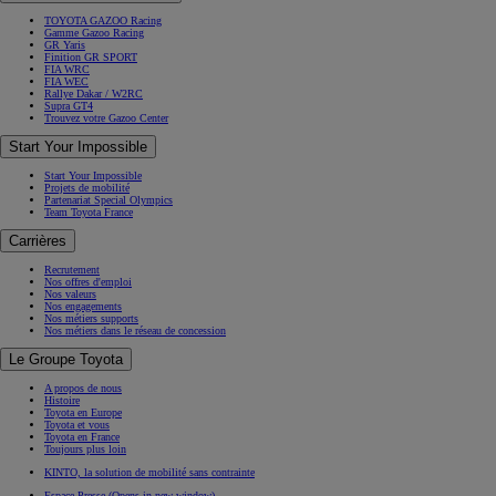
TOYOTA GAZOO Racing
Gamme Gazoo Racing
GR Yaris
Finition GR SPORT
FIA WRC
FIA WEC
Rallye Dakar / W2RC
Supra GT4
Trouvez votre Gazoo Center
Start Your Impossible
Start Your Impossible
Projets de mobilité
Partenariat Special Olympics
Team Toyota France
Carrières
Recrutement
Nos offres d'emploi
Nos valeurs
Nos engagements
Nos métiers supports
Nos métiers dans le réseau de concession
Le Groupe Toyota
A propos de nous
Histoire
Toyota en Europe
Toyota et vous
Toyota en France
Toujours plus loin
KINTO, la solution de mobilité sans contrainte
Espace Presse
(Opens in new window)