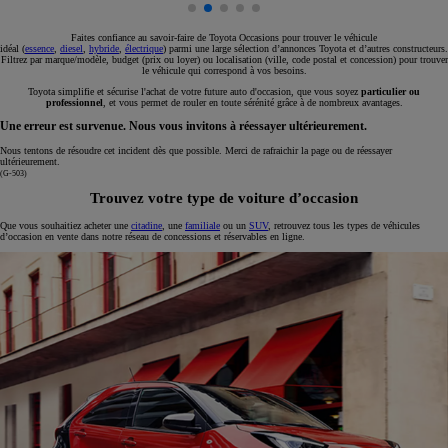
Faites confiance au savoir-faire de Toyota Occasions pour trouver le véhicule
idéal (
essence
,
diesel
,
hybride
,
électrique
) parmi une large sélection d’annonces Toyota et d’autres constructeurs.
Filtrez par marque/modèle, budget (prix ou loyer) ou localisation (ville, code postal et concession) pour trouver
le véhicule qui correspond à vos besoins.
Toyota simplifie et sécurise l'achat de votre future auto d'occasion, que vous soyez
particulier ou
professionnel
, et vous permet de rouler en toute sérénité grâce à de nombreux avantages.
Une erreur est survenue. Nous vous invitons à réessayer ultérieurement.
Nous tentons de résoudre cet incident dès que possible. Merci de rafraichir la page ou de réessayer
ultérieurement.
(G-503)
Trouvez votre type de voiture d’occasion
Que vous souhaitiez acheter une
citadine
, une
familiale
ou un
SUV
, retrouvez tous les types de véhicules
d’occasion en vente dans notre réseau de concessions et réservables en ligne.