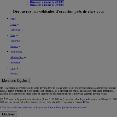
Occasions à moins de 20 000€
Occasions à moins de 30 000€
Découvrez nos véhicules d'occasion près de chez vous
Paris
→
Lyon
→
Marseille
→
Nice
→
Toulouse
→
Nantes
→
Strasbourg
→
Montpellier
→
Bordeaux
→
Lille
→
Rennes
→
Mentions légales
(1) Réalisation de l’entretien de votre Toyota dans le réseau agréé selon les préconisations constructeur figurant
dans le carnet d’entretien et de garantie du véhicule. Si l’entretien est réalisé
au-delà de l’échéance
préconisée,
un délai de carence d’un mois
entre en vigueur au déclenchement de la nouvelle garantie Toyota Relax.
(2) À l’issue de la garantie constructeur (3 ans / 100 000 km), les véhicules Toyota de moins de 10 ans
OU
185
000 km, au premier des deux termes atteint, sont éligibles à la garantie Toyota Relax.
*
Voir les conditions générales de la garantie Toyota Relax
(Opens in new window)
Modèles