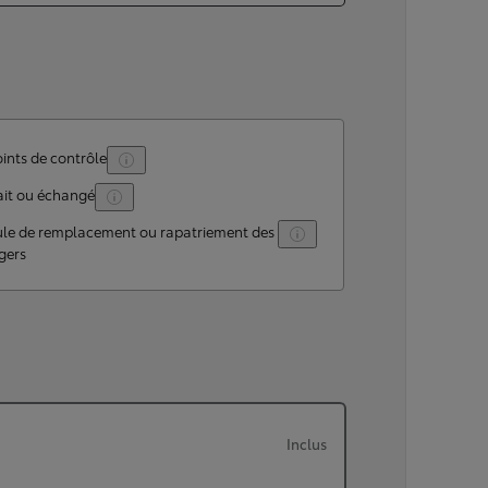
ints de contrôle
ait ou échangé
ule de remplacement ou rapatriement des
gers
Inclus