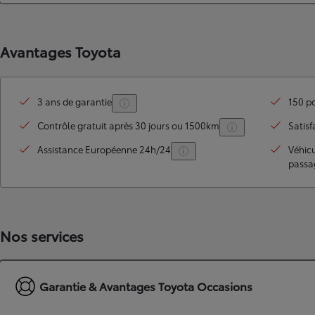
À partir de 19 700 €
Nouvelle Yaris Cross
Avantages Toyota
HYBRIDE
Disponible prochainement
3 ans de garantie
150 po
Contrôle gratuit après 30 jours ou 1500km
Satisf
Assistance Européenne 24h/24
Véhic
passa
Nos services
Garantie & Avantages Toyota Occasions