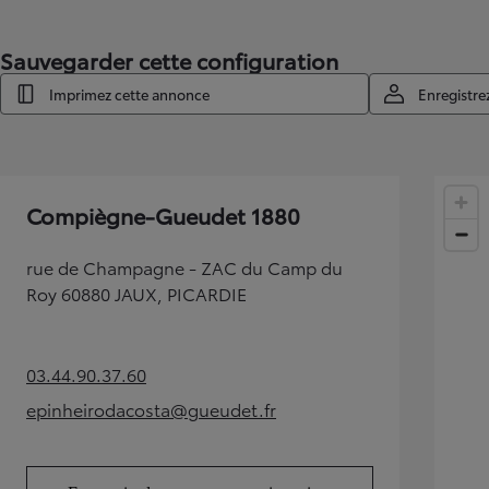
Sauvegarder cette configuration
Imprimez cette annonce
Enregistre
Compiègne-Gueudet 1880
rue de Champagne - ZAC du Camp du
Roy 60880 JAUX, PICARDIE
03.44.90.37.60
(Opens in new tab)
epinheirodacosta@gueudet.fr
(Opens in new tab)