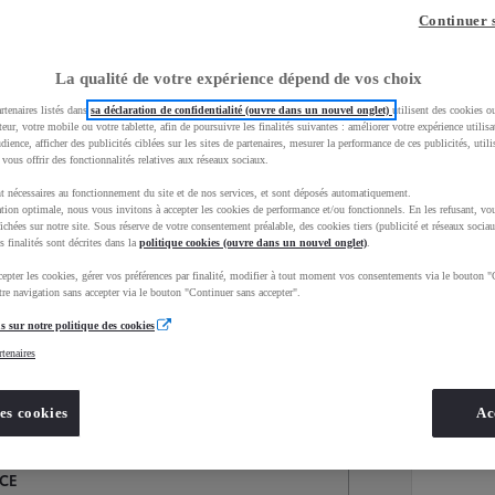
Continuer 
La qualité de votre expérience dépend de vos choix
rtenaires listés dans
sa déclaration de confidentialité (ouvre dans un nouvel onglet)
utilisent des cookies o
teur, votre mobile ou votre tablette, afin de poursuivre les finalités suivantes : améliorer votre expérience utilisat
udience, afficher des publicités ciblées sur les sites de partenaires, mesurer la performance de ces publicités, util
 vous offrir des fonctionnalités relatives aux réseaux sociaux.
t nécessaires au fonctionnement du site et de nos services, et sont déposés automatiquement.
tion optimale, nous vous invitons à accepter les cookies de performance et/ou fonctionnels. En les refusant, vou
ichées sur notre site. Sous réserve de votre consentement préalable, des cookies tiers (publicité et réseaux sociau
s finalités sont décrites dans la
politique cookies (ouvre dans un nouvel onglet)
.
epter les cookies, gérer vos préférences par finalité, modifier à tout moment vos consentements via le bouton "
Services
Concession
re navigation sans accepter via le bouton "Continuer sans accepter".
s sur notre politique des cookies
rtenaires
Energie
oyota Occasions
Hybride
es cookies
Ac
NCE