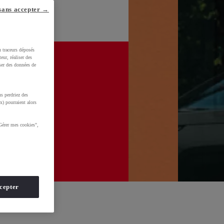
sans accepter →
u traceurs déposés
eur, réaliser des
iser des données de
s perdriez des
x) pourraient alors
Gérer mes cookies",
cepter