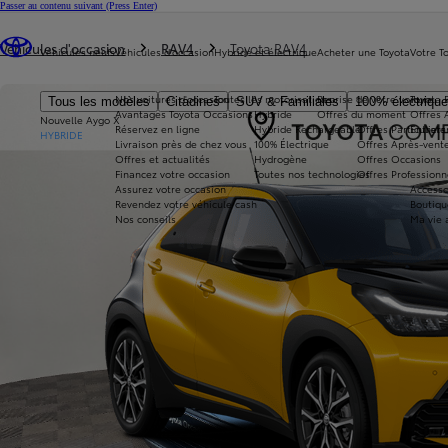
Passer au contenu suivant
(Press Enter)
Vous êtes ici
:
Véhicules d'occasion
RAV4
Toyota RAV4
Véhicules neufs
Véhicules d'occasion
Hybride et électrique
Acheter une Toyota
Votre T
Nos voitures d'occasion
Toutes les motorisations
Reprise de votre voiture
Toyota 
Tous les modèles
Citadines
SUV & Familiales
100% électriqu
Avantages Toyota Occasions
Hybride
Offres du moment
Offres 
Nouvelle Aygo X
Réservez en ligne
Hybride Rechargeable
Offres Particuliers
Entrete
HYBRIDE
Livraison près de chez vous
100% Électrique
Offres Après-vente
Offres et actualités
Hydrogène
Offres Occasions
Financez votre occasion
Toutes nos technologies
Offres Professionn
Assurez votre occasion
Accesso
Revendez votre véhicule cash
Boutiqu
Nos conseils
Ma vie 