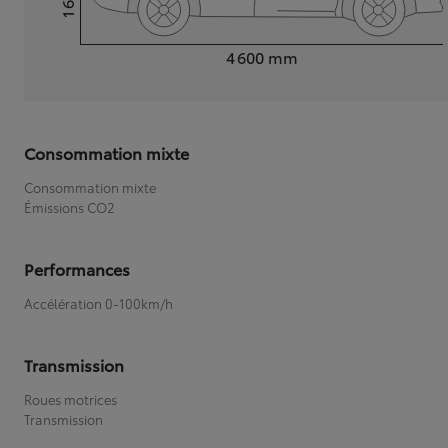
Hauteur
Longueur
4 600
mm
Consommation mixte
Consommation mixte
Émissions CO2
Performances
Accélération 0-100km/h
Transmission
Roues motrices
Transmission