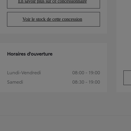
En savoir plus sur ce concessionnaire
(Opens in new tab)
Voir le stock de cette concession
(Opens in new tab)
Horaires d'ouverture
TOYOTA C-HR
Lundi-Vendredi
08:00 - 19:00
HYBRIDE OU HYBRIDE RECHARGEABLE
Disponible rapidement
Samedi
08:30 - 19:00