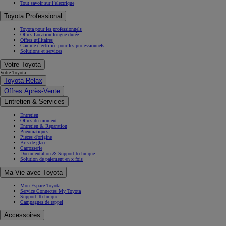
Tout savoir sur l’électrique
Toyota Professional
Toyota pour les professionnels
Offres Location longue durée
Offres utilitaires
Gamme électrifiée pour les professionnels
Solutions et services
Votre Toyota
Votre Toyota
Toyota Relax
Offres Après-Vente
Entretien & Services
Entretien
Offres du moment
Entretien & Réparation
Pneumatiques
Pièces d'origine
Bris de glace
Carrosserie
Documentation & Support technique
Solution de paiement en x fois
Ma Vie avec Toyota
Mon Espace Toyota
Service Connectés My Toyota
Support Technique
Campagnes de rappel
Accessoires