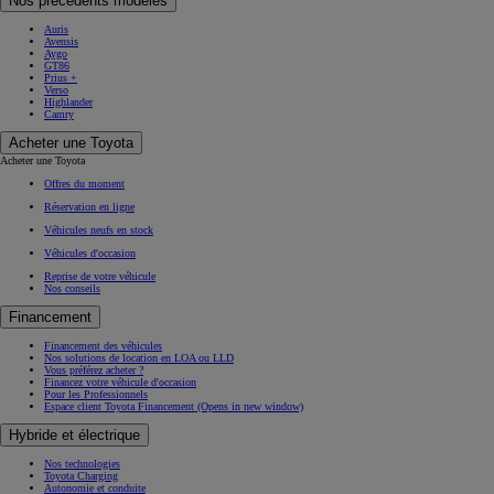
Nos précédents modèles
Auris
Avensis
Aygo
GT86
Prius +
Verso
Highlander
Camry
Acheter une Toyota
Acheter une Toyota
Offres du moment
Réservation en ligne
Véhicules neufs en stock
Véhicules d'occasion
Reprise de votre véhicule
Nos conseils
Financement
Financement des véhicules
Nos solutions de location en LOA ou LLD
Vous préférez acheter ?
Financez votre véhicule d'occasion
Pour les Professionnels
Espace client Toyota Financement
(Opens in new window)
Hybride et électrique
Nos technologies
Toyota Charging
Autonomie et conduite