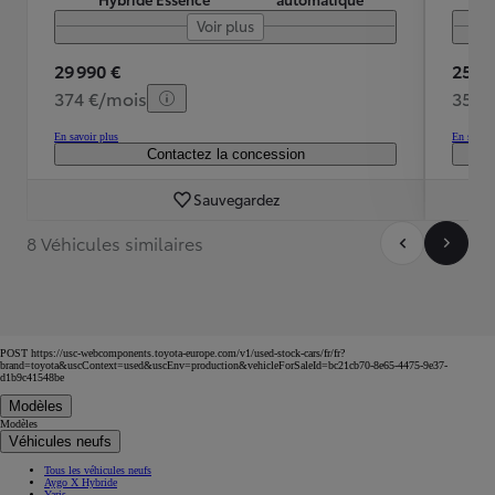
Voir plus
29 990 €
25 98
374 €/mois
350 
En savoir plus
En savoir
Contactez la concession
Sauvegardez
8 Véhicules similaires
POST https://usc-webcomponents.toyota-europe.com/v1/used-stock-cars/fr/fr?
brand=toyota&uscContext=used&uscEnv=production&vehicleForSaleId=bc21cb70-8e65-4475-9e37-
d1b9c41548be
Modèles
Modèles
Véhicules neufs
Tous les véhicules neufs
Aygo X Hybride
Yaris