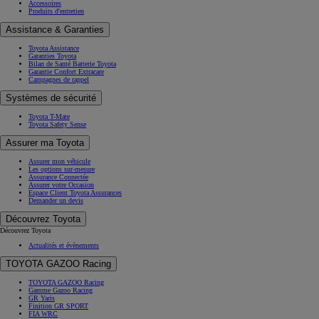
Accessoires
Produits d'entretien
Assistance & Garanties
Toyota Assistance
Garanties Toyota
Bilan de Santé Batterie Toyota
Garantie Confort Extracare
Campagnes de rappel
Systèmes de sécurité
Toyota T-Mate
Toyota Safety Sense
Assurer ma Toyota
Assurer mon véhicule
Les options sur-mesure
Assurance Connectée
Assurer votre Occasion
Espace Client Toyota Assurances
Demander un devis
Découvrez Toyota
Découvrez Toyota
Actualités et évènements
TOYOTA GAZOO Racing
TOYOTA GAZOO Racing
Gamme Gazoo Racing
GR Yaris
Finition GR SPORT
FIA WRC