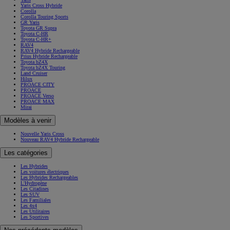
Yaris Cross Hybride
Corolla
Corolla Touring Sports
GR Yaris
Toyota GR Supra
Toyota C-HR
Toyota C-HR+
RAV4
RAV4 Hybride Rechargeable
Prius Hybride Rechargeable
Toyota bZ4X
Toyota bZ4X Touring
Land Cruiser
Hilux
PROACE CITY
PROACE
PROACE Verso
PROACE MAX
Mirai
Modèles à venir
Nouvelle Yaris Cross
Nouveau RAV4 Hybride Rechargeable
Les catégories
Les Hybrides
Les voitures électriques
Les Hybrides Rechargeables
L'Hydrogène
Les Citadines
Les SUV
Les Familiales
Les 4x4
Les Utilitaires
Les Sportives