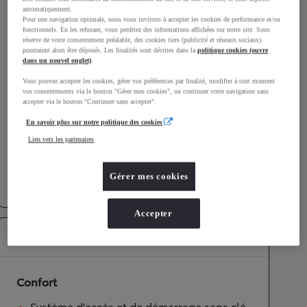
Consommation mixte
5,6
L/100 km
automatiquement.
Pour une navigation optimale, nous vous invitons à accepter les cookies de performance et/ou
Émissions CO2
126
g/km
fonctionnels. En les refusant, vous perdriez des informations affichées sur notre site. Sous
réserve de votre consentement préalable, des cookies tiers (publicité et réseaux sociaux)
pourraient alors être déposés. Les finalités sont décrites dans la
politique cookies (ouvre
dans un nouvel onglet)
.
Performances
Vous pouvez accepter les cookies, gérer vos préférences par finalité, modifier à tout moment
Vitesse maximale
180
km/h
vos consentements via le bouton "Gérer mes cookies", ou continuer votre navigation sans
accepter via le bouton "Continuer sans accepter".
Accélération 0-100km/h
8,4
secondes
En savoir plus sur notre politique des cookies
Lien vers les partenaires
Transmission
Roues motrices
Roues motrices avant
Gérer mes cookies
Transmission
Boîte automatique
Accepter
Équipements
Confort
Système d'accès et de démarrage sans clé