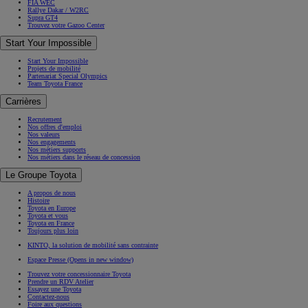
FIA WEC
Rallye Dakar / W2RC
Supra GT4
Trouvez votre Gazoo Center
Start Your Impossible
Start Your Impossible
Projets de mobilité
Partenariat Special Olympics
Team Toyota France
Carrières
Recrutement
Nos offres d'emploi
Nos valeurs
Nos engagements
Nos métiers supports
Nos métiers dans le réseau de concession
Le Groupe Toyota
A propos de nous
Histoire
Toyota en Europe
Toyota et vous
Toyota en France
Toujours plus loin
KINTO, la solution de mobilité sans contrainte
Espace Presse
(Opens in new window)
Trouvez votre concessionnaire Toyota
Prendre un RDV Atelier
Essayez une Toyota
Contactez-nous
Foire aux questions