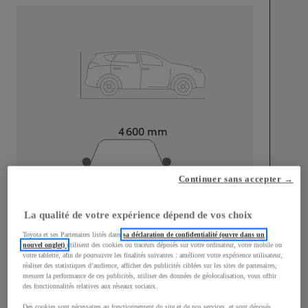
Longueur
4 600
mm
Continuer sans accepter →
La qualité de votre expérience dépend de vos choix
Largeur
1 855
mm
Toyota et ses Partenaires listés dans
sa déclaration de confidentialité (ouvre dans un
nouvel onglet)
utilisent des cookies ou traceurs déposés sur votre ordinateur, votre mobile ou
votre tablette, afin de poursuivre les finalités suivantes : améliorer votre expérience utilisateur,
réaliser des statistiques d’audience, afficher des publicités ciblées sur les sites de partenaires,
mesurer la performance de ces publicités, utiliser des données de géolocalisation, vous offrir
des fonctionnalités relatives aux réseaux sociaux.
Consommation mixte
Des cookies sont nécessaires au fonctionnement du site et de nos services, et sont déposés