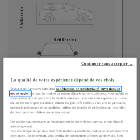
mm
1 685
Hauteur
Longueur
4 600
mm
Continuer sans accepter →
La qualité de votre expérience dépend de vos choix
Largeur
1 855
mm
Toyota et ses Partenaires listés dans
sa déclaration de confidentialité (ouvre dans un
nouvel onglet)
utilisent des cookies ou traceurs déposés sur votre ordinateur, votre mobile ou
votre tablette, afin de poursuivre les finalités suivantes : améliorer votre expérience utilisateur,
réaliser des statistiques d’audience, afficher des publicités ciblées sur les sites de partenaires,
mesurer la performance de ces publicités, utiliser des données de géolocalisation, vous offrir
Consommation mixte
des fonctionnalités relatives aux réseaux sociaux.
Des cookies sont nécessaires au fonctionnement du site et de nos services, et sont déposés
Consommation mixte
5,7
L/100 km
automatiquement.
Émissions CO2
128
g/km
Pour une navigation optimale, nous vous invitons à accepter les cookies de performance et/ou
fonctionnels. En les refusant, vous perdriez des informations affichées sur notre site. Sous