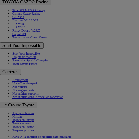
TOYOTA GAZOO Racing
TOYOTA GAZOO Racing
Gamme Gazoo Racing
GR Yaris
Finition GR SPORT
FIA WRC
FIA WEC
Rallye Dakar / W2RC
Supra GT4
Trouvez votre Gazoo Center
Start Your Impossible
Start Your Impossible
Projets de mobilité
Partenariat Special Olympics
Team Toyota France
Carrières
Recrutement
Nos offres d'emploi
Nos valeurs
Nos engagements
Nos métiers supports
Nos métiers dans le réseau de concession
Le Groupe Toyota
A propos de nous
Histoire
Toyota en Europe
Toyota et vous
Toyota en France
Toujours plus loin
KINTO, la solution de mobilité sans contrainte