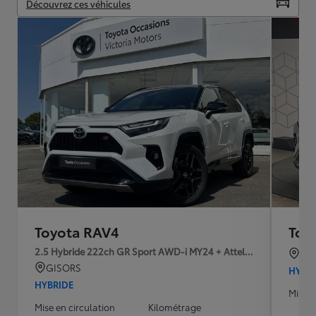
Découvrez ces véhicules
Toyota RAV4
Toy
2.5 Hybride 222ch GR Sport AWD-i MY24 + Attelage Détachable
BO
GISORS
HYBR
HYBRIDE
Mise e
Mise en circulation
Kilométrage