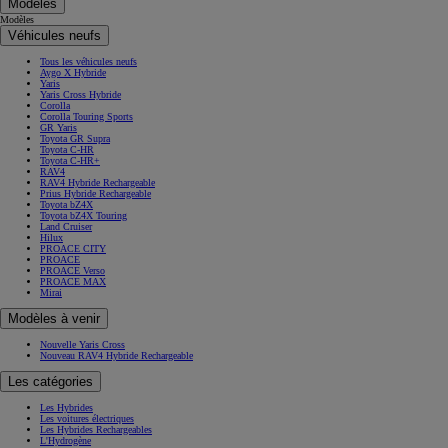
Modèles
Modèles
Véhicules neufs
Tous les véhicules neufs
Aygo X Hybride
Yaris
Yaris Cross Hybride
Corolla
Corolla Touring Sports
GR Yaris
Toyota GR Supra
Toyota C-HR
Toyota C-HR+
RAV4
RAV4 Hybride Rechargeable
Prius Hybride Rechargeable
Toyota bZ4X
Toyota bZ4X Touring
Land Cruiser
Hilux
PROACE CITY
PROACE
PROACE Verso
PROACE MAX
Mirai
Modèles à venir
Nouvelle Yaris Cross
Nouveau RAV4 Hybride Rechargeable
Les catégories
Les Hybrides
Les voitures électriques
Les Hybrides Rechargeables
L'Hydrogène