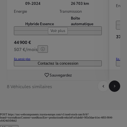
09-2024
26 703 km
Energ
Energie
Transmission
Boîte
Hybride Essence
automatique
Voir plus
37 90
44 900 €
507 €/mois
En savoir plus
En savoir
Contactez la concession
Sauvegardez
8 Véhicules similaires
POST https://usc-webcomponents.toyota-europe.com/v1/used-stock-cars/fr/fr?
brand=toyota&uscContext=used&uscEnv=production&vehicleForSaleId=9f5e3dae-b1ec-4f03-904f-
c6424d164bb2