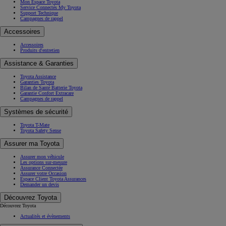
Mon Espace Toyota
Service Connectés My Toyota
Support Technique
Campagnes de rappel
Accessoires
Accessoires
Produits d'entretien
Assistance & Garanties
Toyota Assistance
Garanties Toyota
Bilan de Santé Batterie Toyota
Garantie Confort Extracare
Campagnes de rappel
Systèmes de sécurité
Toyota T-Mate
Toyota Safety Sense
Assurer ma Toyota
Assurer mon véhicule
Les options sur-mesure
Assurance Connectée
Assurer votre Occasion
Espace Client Toyota Assurances
Demander un devis
Découvrez Toyota
Découvrez Toyota
Actualités et évènements