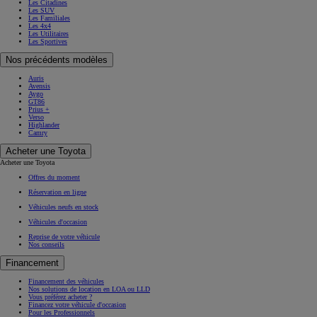
Les Citadines
Les SUV
Les Familiales
Les 4x4
Les Utilitaires
Les Sportives
Nos précédents modèles
Auris
Avensis
Aygo
GT86
Prius +
Verso
Highlander
Camry
Acheter une Toyota
Acheter une Toyota
Offres du moment
Réservation en ligne
Véhicules neufs en stock
Véhicules d'occasion
Reprise de votre véhicule
Nos conseils
Financement
Financement des véhicules
Nos solutions de location en LOA ou LLD
Vous préférez acheter ?
Financez votre véhicule d'occasion
Pour les Professionnels