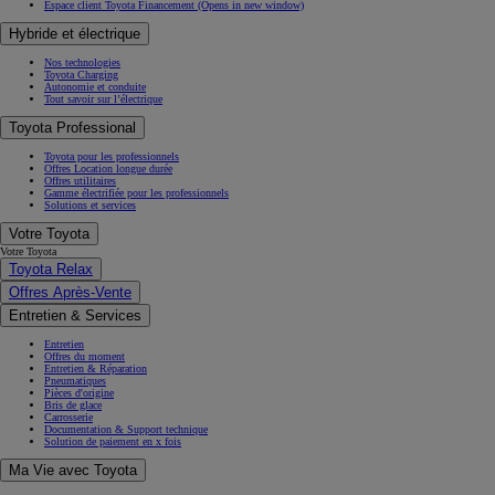
Espace client Toyota Financement
(Opens in new window)
Hybride et électrique
Nos technologies
Toyota Charging
Autonomie et conduite
Tout savoir sur l’électrique
Toyota Professional
Toyota pour les professionnels
Offres Location longue durée
Offres utilitaires
Gamme électrifiée pour les professionnels
Solutions et services
Votre Toyota
Votre Toyota
Toyota Relax
Offres Après-Vente
Entretien & Services
Entretien
Offres du moment
Entretien & Réparation
Pneumatiques
Pièces d'origine
Bris de glace
Carrosserie
Documentation & Support technique
Solution de paiement en x fois
Ma Vie avec Toyota