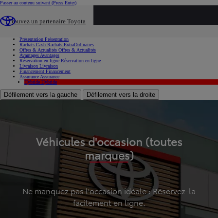
Passer au contenu suivant
(Press Enter)
...
Trouvez un partenaire Toyota
Voiture d'occasion
Présentation
Présentation
Rachats Cash
Rachats ExtraOrdinaires
Offres & Actualités
Offres & Actualités
Avantages
Avantages
Réservation en ligne
Réservation en ligne
Livraison
Livraison
Financement
Financement
Assurance
Assurance
Hybride
Hybride
Défilement vers la gauche
Défilement vers la droite
Véhicules d'occasion (toutes
marques)
Ne manquez pas l'occasion idéale : Réservez-la
facilement en ligne.