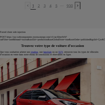
...
1
2
3
4
5
930
Previous page
Next page
Forced client side injection
POST https://usc-webcomponents.toyota-europe.com/v1/car-filter/fr/fr?
carFilter=used&brand=toyota&uscEnv=production&useGlobalStore=true&sortOrder=published&
Trouvez votre type de voiture d’occasion
Que vous souhaitiez acheter une
citadine
, une
familiale
ou un
SUV
, retrouvez tous les types de véhicules
d’occasion en vente dans notre réseau de concessions et réservables en ligne.