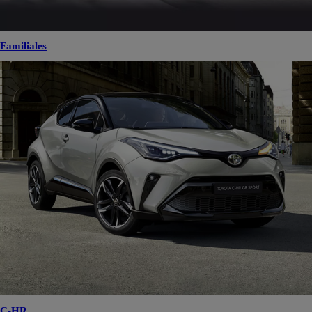
Familiales
C-HR