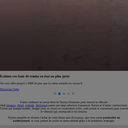
Réservez en ligne votre occasion pour 1€ seulement
Réservez en ligne
Faites confiance au savoir-faire de Toyota Occasions pour trouver le véhicule
idéal (
essence
,
diesel
,
hybride
,
électrique
) parmi une large sélection d’annonces Toyota et d’autres constructeurs.
Filtrez par marque/modèle, budget (prix ou loyer) ou localisation (ville, code postal et concession) pour trouver
le véhicule qui correspond à vos besoins.
Toyota simplifie et sécurise l'achat de votre future auto d'occasion, que vous soyez
particulier ou
professionnel
, et vous permet de rouler en toute sérénité grâce à de nombreux avantages.