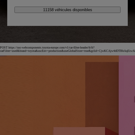
11158 véhicules disponibles
POST https://usc-webcomponents.toyota-europe.com/v1/car-filter-header/fr/fr?
carFilter=used&brand=toyota&uscEnv=production&useGlobalStore=true&gclid=CjwKCAjw4dDT