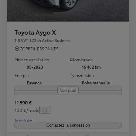
Toyota Aygo X
1.0 VVT-i 72ch Active Business
CORBEIL ESSONNES
Mise en circulation
Kilométrage
05-2023
16 402 km
Energie
Transmission
Essence
Boîte manuelle
Voir plus
11 890 €
130 €/mois
En savoir plus
Contactez la concession