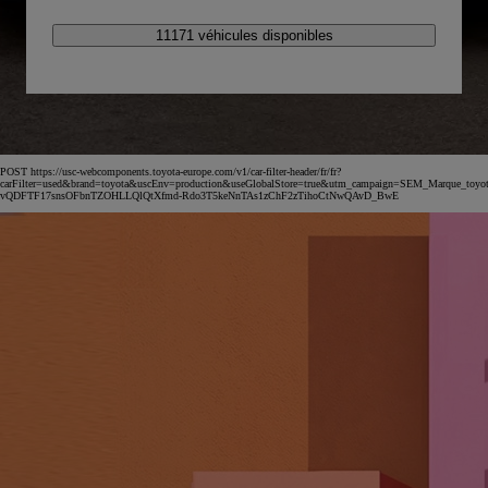
11171 véhicules disponibles
POST https://usc-webcomponents.toyota-europe.com/v1/car-filter-header/fr/fr?
carFilter=used&brand=toyota&uscEnv=production&useGlobalStore=true&utm_campaign=SEM_Marqu
vQDFTF17snsOFbnTZOHLLQlQtXfmd-Rdo3T5keNnTAs1zChF2zTihoCtNwQAvD_BwE