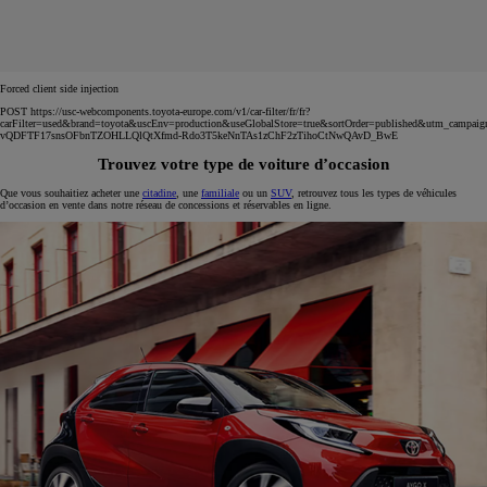
Forced client side injection
POST https://usc-webcomponents.toyota-europe.com/v1/car-filter/fr/fr?
carFilter=used&brand=toyota&uscEnv=production&useGlobalStore=true&sortOrder=published&utm
vQDFTF17snsOFbnTZOHLLQlQtXfmd-Rdo3T5keNnTAs1zChF2zTihoCtNwQAvD_BwE
Trouvez votre type de voiture d’occasion
Que vous souhaitiez acheter une
citadine
, une
familiale
ou un
SUV
, retrouvez tous les types de véhicules
d’occasion en vente dans notre réseau de concessions et réservables en ligne.