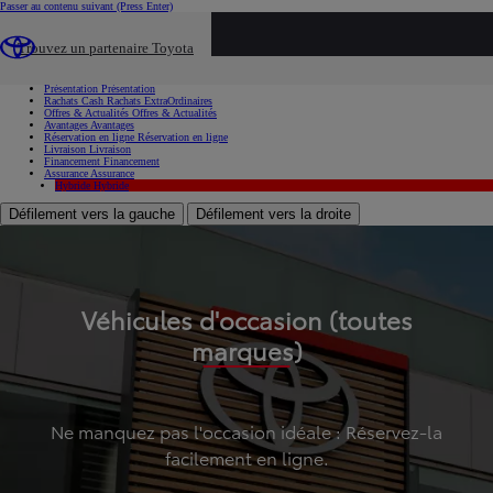
Passer au contenu suivant
(Press Enter)
...
Trouvez un partenaire Toyota
Voiture d'occasion
Présentation
Présentation
Rachats Cash
Rachats ExtraOrdinaires
Offres & Actualités
Offres & Actualités
Avantages
Avantages
Réservation en ligne
Réservation en ligne
Livraison
Livraison
Financement
Financement
Assurance
Assurance
Hybride
Hybride
Défilement vers la gauche
Défilement vers la droite
Véhicules d'occasion (toutes
marques)
Ne manquez pas l'occasion idéale : Réservez-la
facilement en ligne.