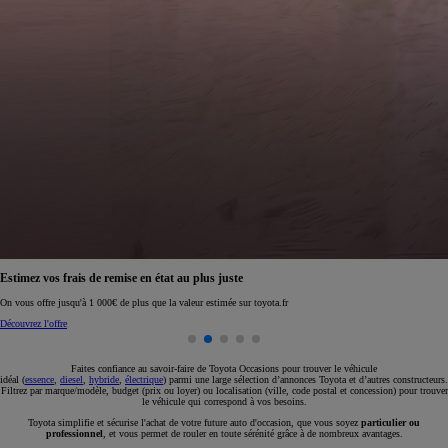
Réservez en ligne votre occasion pour 1€ seulement
Réservez en ligne
Faites confiance au savoir-faire de Toyota Occasions pour trouver le véhicule
idéal (
essence
,
diesel
,
hybride
,
électrique
) parmi une large sélection d’annonces Toyota et d’autres constructeurs.
Filtrez par marque/modèle, budget (prix ou loyer) ou localisation (ville, code postal et concession) pour trouver
le véhicule qui correspond à vos besoins.
Toyota simplifie et sécurise l'achat de votre future auto d'occasion, que vous soyez
particulier ou
professionnel
, et vous permet de rouler en toute sérénité grâce à de nombreux avantages.