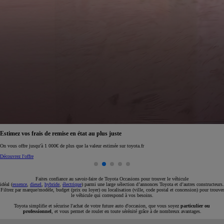
Réservez en ligne votre occasion pour 1€ seulement
Réservez en ligne
Faites confiance au savoir-faire de Toyota Occasions pour trouver le véhicule
idéal (
essence
,
diesel
,
hybride
,
électrique
) parmi une large sélection d’annonces Toyota et d’autres constructeurs.
Filtrez par marque/modèle, budget (prix ou loyer) ou localisation (ville, code postal et concession) pour trouver
le véhicule qui correspond à vos besoins.
Toyota simplifie et sécurise l'achat de votre future auto d'occasion, que vous soyez
particulier ou
professionnel
, et vous permet de rouler en toute sérénité grâce à de nombreux avantages.