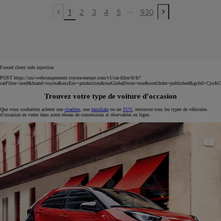
...
1
2
3
4
5
930
Previous page
Next page
Forced client side injection
POST https://usc-webcomponents.toyota-europe.com/v1/car-filter/fr/fr?
carFilter=used&brand=toyota&uscEnv=production&useGlobalStore=true&sortOrder=published&
Trouvez votre type de voiture d’occasion
Que vous souhaitiez acheter une
citadine
, une
familiale
ou un
SUV
, retrouvez tous les types de véhicules
d’occasion en vente dans notre réseau de concessions et réservables en ligne.