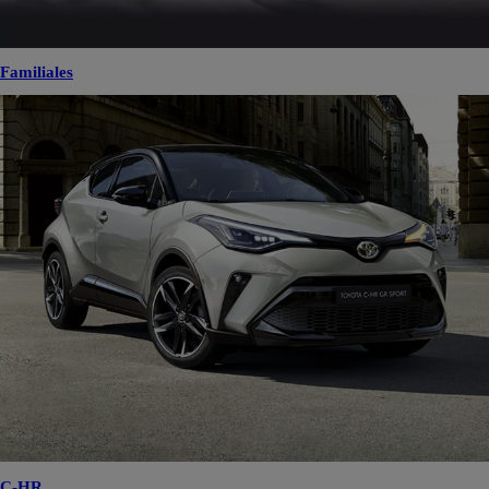
Familiales
C-HR