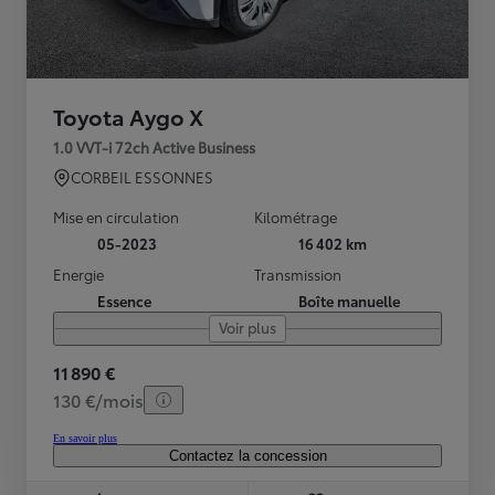
Toyota Aygo X
1.0 VVT-i 72ch Active Business
CORBEIL ESSONNES
Mise en circulation
Kilométrage
05-2023
16 402 km
Energie
Transmission
Essence
Boîte manuelle
Voir plus
11 890 €
130 €/mois
En savoir plus
Contactez la concession