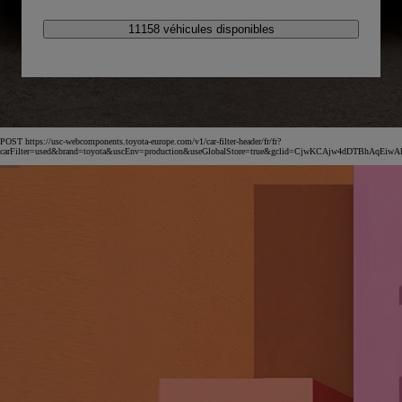
11158 véhicules disponibles
POST https://usc-webcomponents.toyota-europe.com/v1/car-filter-header/fr/fr?
carFilter=used&brand=toyota&uscEnv=production&useGlobalStore=true&gclid=CjwKCAjw4dDT