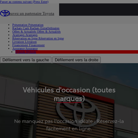
Passer au contenu suivant
(Press Enter)
...
Trouvez un partenaire Toyota
Voiture d'occasion
Présentation
Présentation
Rachats Cash
Rachats ExtraOrdinaires
Offres & Actualités
Offres & Actualités
Avantages
Avantages
Réservation en ligne
Réservation en ligne
Livraison
Livraison
Financement
Financement
Assurance
Assurance
Hybride
Hybride
Défilement vers la gauche
Défilement vers la droite
Véhicules d'occasion (toutes
marques)
Ne manquez pas l'occasion idéale : Réservez-la
facilement en ligne.