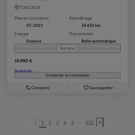
TOULOUSE
Mise en circulation
Kilométrage
07-2023
34 420 km
Energie
Transmission
Essence
Boîte automatique
Voir plus
16 990 €
En savoir plus
Contactez la concession
Comparez
Sauvegardez
...
1
2
3
4
5
932
Previous page
Next page