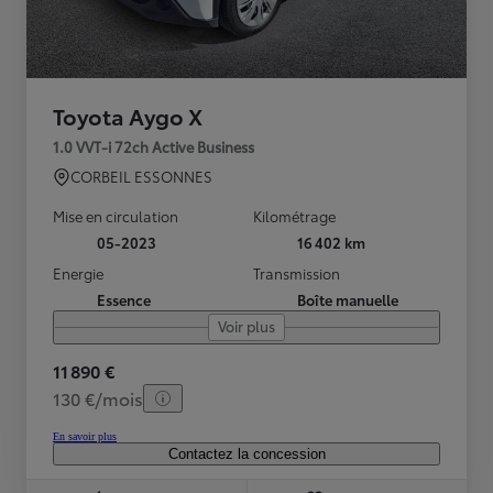
Toyota Aygo X
1.0 VVT-i 72ch Active Business
CORBEIL ESSONNES
Mise en circulation
Kilométrage
05-2023
16 402 km
Energie
Transmission
Essence
Boîte manuelle
Voir plus
11 890 €
130 €/mois
En savoir plus
Contactez la concession