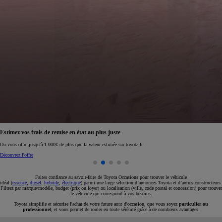
Réservez en ligne votre occasion pour 1€ seulement
Réservez en ligne
Faites confiance au savoir-faire de Toyota Occasions pour trouver le véhicule
idéal (
essence
,
diesel
,
hybride
,
électrique
) parmi une large sélection d’annonces Toyota et d’autres constructeurs.
Filtrez par marque/modèle, budget (prix ou loyer) ou localisation (ville, code postal et concession) pour trouver
le véhicule qui correspond à vos besoins.
Toyota simplifie et sécurise l'achat de votre future auto d'occasion, que vous soyez
particulier ou
professionnel
, et vous permet de rouler en toute sérénité grâce à de nombreux avantages.