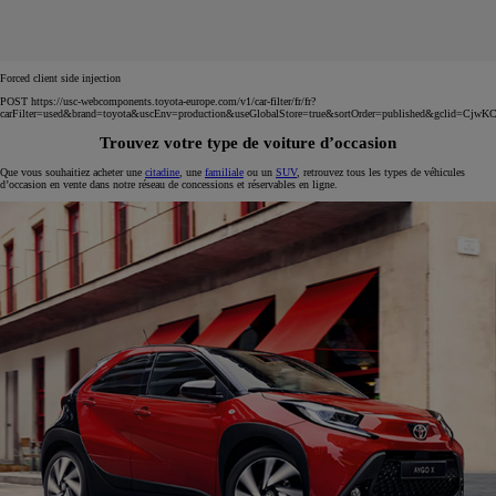
Forced client side injection
POST https://usc-webcomponents.toyota-europe.com/v1/car-filter/fr/fr?
carFilter=used&brand=toyota&uscEnv=production&useGlobalStore=true&sortOrder=published
Trouvez votre type de voiture d’occasion
Que vous souhaitiez acheter une
citadine
, une
familiale
ou un
SUV
, retrouvez tous les types de véhicules
d’occasion en vente dans notre réseau de concessions et réservables en ligne.