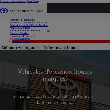
Passer au contenu suivant
(Press Enter)
...
Trouvez un partenaire Toyota
Voiture d'occasion
Présentation
Présentation
Rachats Cash
Rachats ExtraOrdinaires
Offres & Actualités
Offres & Actualités
Avantages
Avantages
Réservation en ligne
Réservation en ligne
Livraison
Livraison
Financement
Financement
Assurance
Assurance
Hybride
Hybride
Défilement vers la gauche
Défilement vers la droite
Véhicules d'occasion (toutes
marques)
Ne manquez pas l'occasion idéale : Réservez-la
facilement en ligne.