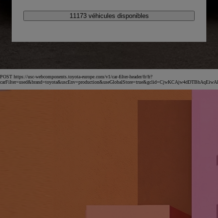
11173 véhicules disponibles
POST https://usc-webcomponents.toyota-europe.com/v1/car-filter-header/fr/fr?
carFilter=used&brand=toyota&uscEnv=production&useGlobalStore=true&gclid=CjwKCAjw4dDT