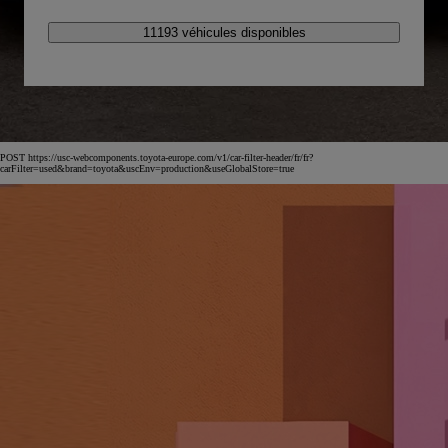
11193 véhicules disponibles
POST https://usc-webcomponents.toyota-europe.com/v1/car-filter-header/fr/fr?
carFilter=used&brand=toyota&uscEnv=production&useGlobalStore=true