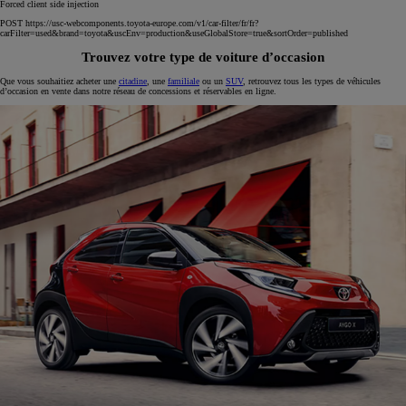
Forced client side injection
POST https://usc-webcomponents.toyota-europe.com/v1/car-filter/fr/fr?
carFilter=used&brand=toyota&uscEnv=production&useGlobalStore=true&sortOrder=published
Trouvez votre type de voiture d’occasion
Que vous souhaitiez acheter une
citadine
, une
familiale
ou un
SUV
, retrouvez tous les types de véhicules
d’occasion en vente dans notre réseau de concessions et réservables en ligne.