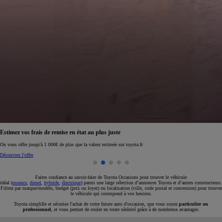
Réservez en ligne votre occasion pour 1€ seulement
Réservez en ligne
Faites confiance au savoir-faire de Toyota Occasions pour trouver le véhicule
idéal (
essence
,
diesel
,
hybride
,
électrique
) parmi une large sélection d’annonces Toyota et d’autres constructeurs.
Filtrez par marque/modèle, budget (prix ou loyer) ou localisation (ville, code postal et concession) pour trouver
le véhicule qui correspond à vos besoins.
Toyota simplifie et sécurise l'achat de votre future auto d'occasion, que vous soyez
particulier ou
professionnel
, et vous permet de rouler en toute sérénité grâce à de nombreux avantages.