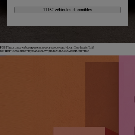
11152 véhicules disponibles
POST https://usc-webcomponents.toyota-europe.com/v1/car-filter-header/fr/fr?
carFilter=used&brand=toyota&uscEnv=production&useGlobalStore=true