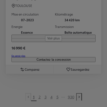
TOULOUSE
Mise en circulation
Kilométrage
07-2023
34 420 km
Energie
Transmission
Essence
Boîte automatique
Voir plus
16 990 €
En savoir plus
Contactez la concession
Comparez
Sauvegardez
...
1
2
3
4
5
930
Previous page
Next page