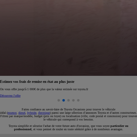
Réservez en ligne votre occasion pour 1€ seulement
Réservez en ligne
Faites confiance au savoir-faire de Toyota Occasions pour trouver le véhicule
idéal (
essence
,
diesel
,
hybride
,
électrique
) parmi une large sélection d’annonces Toyota et d’autres constructeurs.
Filtrez par marque/modèle, budget (prix ou loyer) ou localisation (ville, code postal et concession) pour trouver
le véhicule qui correspond à vos besoins.
Toyota simplifie et sécurise l'achat de votre future auto d'occasion, que vous soyez
particulier ou
professionnel
, et vous permet de rouler en toute sérénité grâce à de nombreux avantages.