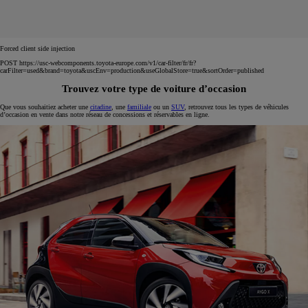
Forced client side injection
POST https://usc-webcomponents.toyota-europe.com/v1/car-filter/fr/fr?
carFilter=used&brand=toyota&uscEnv=production&useGlobalStore=true&sortOrder=published
Trouvez votre type de voiture d’occasion
Que vous souhaitiez acheter une
citadine
, une
familiale
ou un
SUV
, retrouvez tous les types de véhicules
d’occasion en vente dans notre réseau de concessions et réservables en ligne.