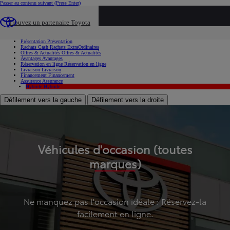
Passer au contenu suivant
(Press Enter)
...
Trouvez un partenaire Toyota
Voiture d'occasion
Présentation
Présentation
Rachats Cash
Rachats ExtraOrdinaires
Offres & Actualités
Offres & Actualités
Avantages
Avantages
Réservation en ligne
Réservation en ligne
Livraison
Livraison
Financement
Financement
Assurance
Assurance
Hybride
Hybride
Défilement vers la gauche
Défilement vers la droite
Véhicules d'occasion (toutes
marques)
Ne manquez pas l'occasion idéale : Réservez-la
facilement en ligne.