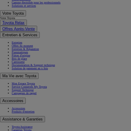
Gamme électrifiée pour les professionnels
Solutions et services
Votre Toyota
Votre Toyota
Toyota Relax
Offres Après-Vente
Entretien & Services
Entretien
Offres du moment
Entretien & Réparation
Pneumatiques
Pièces d'origine
Bris de glace
Carrosserie
Documentation & Support technique
Solution de paiement en x fois
Ma Vie avec Toyota
Mon Espace Toyota
Service Connectés My Toyota
Support Technique
Campagnes de rappel
Accessoires
Accessoires
Produits d'entretien
Assistance & Garanties
Toyota Assistance
Garanties Toyota