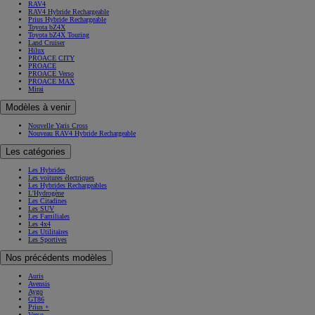
RAV4
RAV4 Hybride Rechargeable
Prius Hybride Rechargeable
Toyota bZ4X
Toyota bZ4X Touring
Land Cruiser
Hilux
PROACE CITY
PROACE
PROACE Verso
PROACE MAX
Mirai
Modèles à venir
Nouvelle Yaris Cross
Nouveau RAV4 Hybride Rechargeable
Les catégories
Les Hybrides
Les voitures électriques
Les Hybrides Rechargeables
L'Hydrogène
Les Citadines
Les SUV
Les Familiales
Les 4x4
Les Utilitaires
Les Sportives
Nos précédents modèles
Auris
Avensis
Aygo
GT86
Prius +
Verso