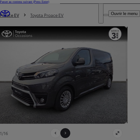
Passer au contenu suivant
(Press Enter)
DEALER NAME
Vous êtes ici
:
Ouvrir le menu
Trouvez un partenaire Toyota
Proace EV
Toyota Proace EV
1/16