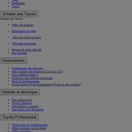
Highlander
Camry
Acheter une Toyota
Acheter une Toyota
Offres du moment
Réservation en ligne
Véhicules neufs en stock
Véhicules d'occasion
Reprise de votre véhicule
Nos conseils
Financement
Financement des véhicules
Nos solutions de location en LOA ou LLD
Vous préférez acheter ?
Financez votre véhicule d'occasion
Pour les Professionnels
Espace client Toyota Financement
(Opens in new window)
Hybride et électrique
Nos technologies
Toyota Charging
Autonomie et conduite
Tout savoir sur l’électrique
Toyota Professional
Toyota pour les professionnels
Offres Location longue durée
Offres utilitaires