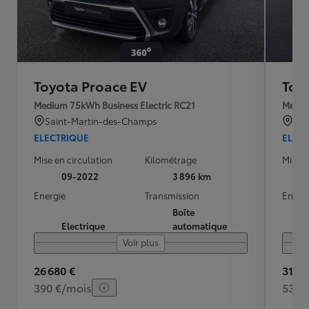
Toyota Proace EV
Toy
Medium 75kWh Business Electric RC21
Mediu
Saint-Martin-des-Champs
CH
ELECTRIQUE
ELEC
Mise en circulation
Kilométrage
Mise e
09-2022
3 896 km
Energie
Transmission
Energ
Boîte
Electrique
automatique
Voir plus
26 680 €
31 49
390 €/mois
538 