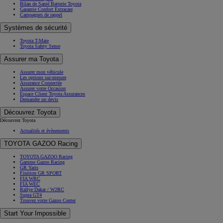
Bilan de Santé Batterie Toyota
Garantie Confort Extracare
Campagnes de rappel
Systèmes de sécurité
Toyota T-Mate
Toyota Safety Sense
Assurer ma Toyota
Assurer mon véhicule
Les options sur-mesure
Assurance Connectée
Assurer votre Occasion
Espace Client Toyota Assurances
Demander un devis
Découvrez Toyota
Découvrez Toyota
Actualités et évènements
TOYOTA GAZOO Racing
TOYOTA GAZOO Racing
Gamme Gazoo Racing
GR Yaris
Finition GR SPORT
FIA WRC
FIA WEC
Rallye Dakar / W2RC
Supra GT4
Trouvez votre Gazoo Center
Start Your Impossible