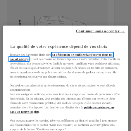
mm
Continuer sans accepter →
1 910
Hauteur
La qualité de votre expérience dépend de vos choix
Longueur
4 609
mm
Toyota et ses Partenaires listés dans
sa déclaration de confidentialité (ouvre dans un
nouvel onglet)
utilisent des cookies ou traceurs déposés sur votre ordinateur, votre mobile ou
votre tablette, afin de poursuivre les finalités suivantes : améliorer votre expérience utilisateur,
réaliser des statistiques d’audience, afficher des publicités ciblées sur les sites de partenaires,
mesurer la performance de ces publicités, utiliser des données de géolocalisation, vous offrir
des fonctionnalités relatives aux réseaux sociaux.
Des cookies sont nécessaires au fonctionnement du site et de nos services, et sont déposés
automatiquement.
Largeur
1 920
mm
Pour une navigation optimale, nous vous invitons à accepter les cookies de performance et/ou
fonctionnels. En les refusant, vous perdriez des informations affichées sur notre site. Sous
réserve de votre consentement préalable, des cookies tiers (publicité et réseaux sociaux)
pourraient alors être déposés. Les finalités sont décrites dans la
politique cookies (ouvre
dans un nouvel onglet)
.
Consommation mixte
Vous pouvez accepter les cookies, gérer vos préférences par finalité, modifier à tout moment
vos consentements via le bouton "Gérer mes cookies", ou continuer votre navigation sans
Émissions CO2
0
g/km
accepter via le bouton "Continuer sans accepter".