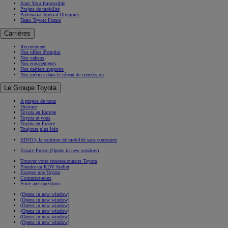
Start Your Impossible
Projets de mobilité
Partenariat Special Olympics
Team Toyota France
Carrières
Recrutement
Nos offres d'emploi
Nos valeurs
Nos engagements
Nos métiers supports
Nos métiers dans le réseau de concession
Le Groupe Toyota
A propos de nous
Histoire
Toyota en Europe
Toyota et vous
Toyota en France
Toujours plus loin
KINTO, la solution de mobilité sans contrainte
Espace Presse
(Opens in new window)
Trouvez votre concessionnaire Toyota
Prendre un RDV Atelier
Essayez une Toyota
Contactez-nous
Foire aux questions
(Opens in new window)
(Opens in new window)
(Opens in new window)
(Opens in new window)
(Opens in new window)
(Opens in new window)