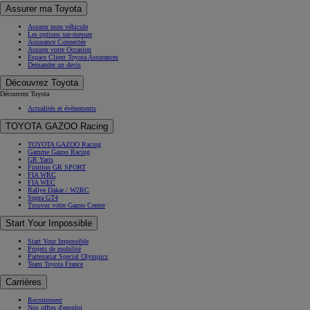
Assurer ma Toyota
Assurer mon véhicule
Les options sur-mesure
Assurance Connectée
Assurer votre Occasion
Espace Client Toyota Assurances
Demander un devis
Découvrez Toyota
Découvrez Toyota
Actualités et évènements
TOYOTA GAZOO Racing
TOYOTA GAZOO Racing
Gamme Gazoo Racing
GR Yaris
Finition GR SPORT
FIA WRC
FIA WEC
Rallye Dakar / W2RC
Supra GT4
Trouvez votre Gazoo Center
Start Your Impossible
Start Your Impossible
Projets de mobilité
Partenariat Special Olympics
Team Toyota France
Carrières
Recrutement
Nos offres d'emploi