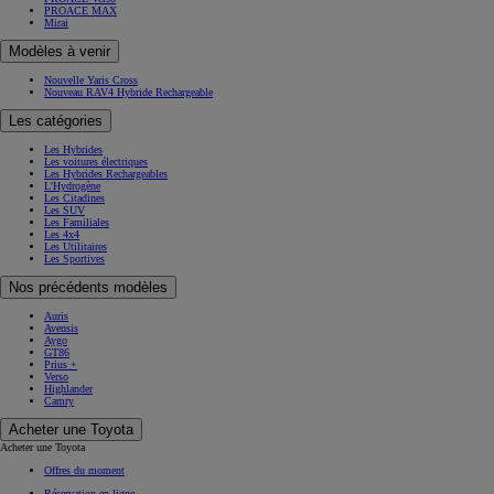
PROACE MAX
Mirai
Modèles à venir
Nouvelle Yaris Cross
Nouveau RAV4 Hybride Rechargeable
Les catégories
Les Hybrides
Les voitures électriques
Les Hybrides Rechargeables
L'Hydrogène
Les Citadines
Les SUV
Les Familiales
Les 4x4
Les Utilitaires
Les Sportives
Nos précédents modèles
Auris
Avensis
Aygo
GT86
Prius +
Verso
Highlander
Camry
Acheter une Toyota
Acheter une Toyota
Offres du moment
Réservation en ligne