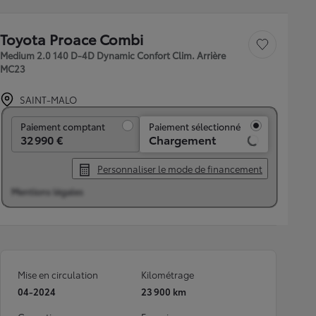
Toyota Proace Combi
Sauvegarder le véh
Medium 2.0 140 D-4D Dynamic Confort Clim. Arrière
MC23
SAINT-MALO
Paiement comptant
Paiement comptant
Paiement sélectionné
32 990 €
Chargement
Personnaliser le mode de financement
Mentions légales
Mise en circulation
Kilométrage
04-2024
23 900 km