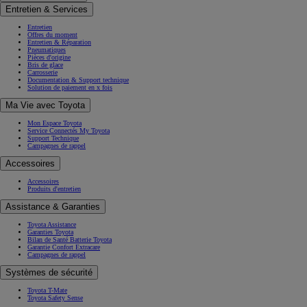
Entretien & Services
Entretien
Offres du moment
Entretien & Réparation
Pneumatiques
Pièces d'origine
Bris de glace
Carrosserie
Documentation & Support technique
Solution de paiement en x fois
Ma Vie avec Toyota
Mon Espace Toyota
Service Connectés My Toyota
Support Technique
Campagnes de rappel
Accessoires
Accessoires
Produits d'entretien
Assistance & Garanties
Toyota Assistance
Garanties Toyota
Bilan de Santé Batterie Toyota
Garantie Confort Extracare
Campagnes de rappel
Systèmes de sécurité
Toyota T-Mate
Toyota Safety Sense