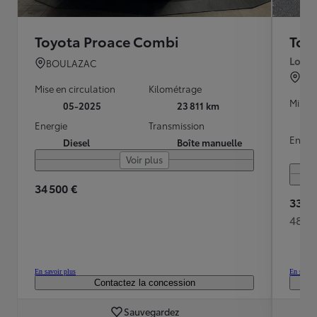
Toyota Proace Combi
Toy
Long 
BOULAZAC
LU
Mise en circulation
Kilométrage
Mise e
05-2025
23 811 km
Energie
Transmission
Energ
Diesel
Boîte manuelle
Voir plus
34 500 €
33 89
488 
En savoir plus
En savoir
Contactez la concession
Sauvegardez