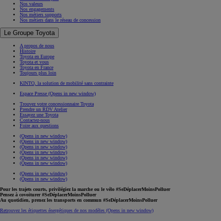
Nos valeurs
Nos engagements
Nos métiers supports
Nos métiers dans le réseau de concession
Le Groupe Toyota
A propos de nous
Histoire
Toyota en Europe
Toyota et vous
Toyota en France
Toujours plus loin
KINTO, la solution de mobilité sans contrainte
Espace Presse
(Opens in new window)
Trouvez votre concessionnaire Toyota
Prendre un RDV Atelier
Essayez une Toyota
Contactez-nous
Foire aux questions
(Opens in new window)
(Opens in new window)
(Opens in new window)
(Opens in new window)
(Opens in new window)
(Opens in new window)
(Opens in new window)
(Opens in new window)
Pour les trajets courts, privilégiez la marche ou le vélo #SeDéplacerMoinsPolluer
Pensez à covoiturer #SeDéplacerMoinsPolluer
Au quotidien, prenez les transports en commun #SeDéplacerMoinsPolluer
Retrouvez les étiquettes énergétiques de nos modèles
(Opens in new window)