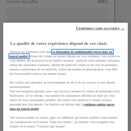
Volume du coffre
550
L
Continuer sans accepter →
mm
1 899
La qualité de votre expérience dépend de vos choix
Hauteur
Toyota et ses Partenaires listés dans
sa déclaration de confidentialité (ouvre dans un
nouvel onglet)
utilisent des cookies ou traceurs déposés sur votre ordinateur, votre mobile ou
Longueur
4 959
mm
votre tablette, afin de poursuivre les finalités suivantes : améliorer votre expérience utilisateur,
réaliser des statistiques d’audience, afficher des publicités ciblées sur les sites de partenaires,
mesurer la performance de ces publicités, utiliser des données de géolocalisation, vous offrir
des fonctionnalités relatives aux réseaux sociaux.
Des cookies sont nécessaires au fonctionnement du site et de nos services, et sont déposés
automatiquement.
Pour une navigation optimale, nous vous invitons à accepter les cookies de performance et/ou
fonctionnels. En les refusant, vous perdriez des informations affichées sur notre site. Sous
réserve de votre consentement préalable, des cookies tiers (publicité et réseaux sociaux)
Largeur
1 920
mm
pourraient alors être déposés. Les finalités sont décrites dans la
politique cookies (ouvre
dans un nouvel onglet)
.
Vous pouvez accepter les cookies, gérer vos préférences par finalité, modifier à tout moment
vos consentements via le bouton "Gérer mes cookies", ou continuer votre navigation sans
accepter via le bouton "Continuer sans accepter".
Consommation mixte