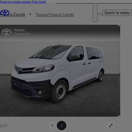
Passer au contenu suivant
(Press Enter)
DEALER NAME
Vous êtes ici
:
Ouvrir le menu
Trouvez un partenaire Toyota
Proace Combi
Toyota Proace Combi
1/17