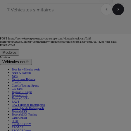
7 Véhicules similaires
POST https://usc-webcomponents.toyota-europe.com/v1/used-stock-cars/fr/fr?
brand=toyota&uscContext=used&uscEnv=production&vehicleForSaleId=de9e76a7-82c8-4bec-8a65-
fc9af33cee23
Modèles
Modèles
Véhicules neufs
Tous les véhicules neufs
Aygo X Hybride
Yaris
Yaris Cross Hybride
Corolla
Corolla Touring Sports
GR Yaris
Toyota GR Supra
Toyota C-HR
Toyota C-HR+
RAV4
RAV4 Hybride Rechargeable
Prius Hybride Rechargeable
Toyota bZ4X
Toyota bZ4X Touring
Land Cruiser
Hilux
PROACE CITY
PROACE
PROACE Verso