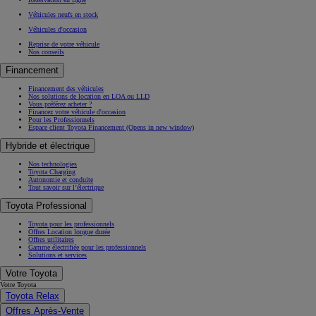
Véhicules neufs en stock
Véhicules d'occasion
Reprise de votre véhicule
Nos conseils
Financement
Financement des véhicules
Nos solutions de location en LOA ou LLD
Vous préférez acheter ?
Financez votre véhicule d'occasion
Pour les Professionnels
Espace client Toyota Financement
(Opens in new window)
Hybride et électrique
Nos technologies
Toyota Charging
Autonomie et conduite
Tout savoir sur l’électrique
Toyota Professional
Toyota pour les professionnels
Offres Location longue durée
Offres utilitaires
Gamme électrifiée pour les professionnels
Solutions et services
Votre Toyota
Votre Toyota
Toyota Relax
Offres Après-Vente