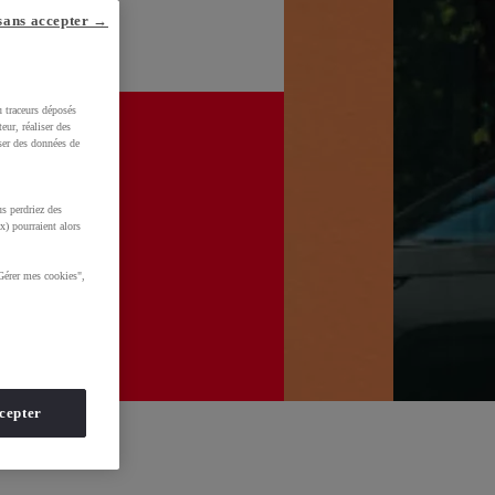
sans accepter →
u traceurs déposés
eur, réaliser des
iser des données de
s perdriez des
x) pourraient alors
Gérer mes cookies",
cepter