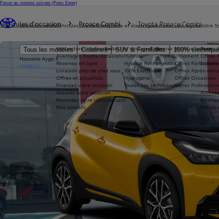
Passer au contenu suivant
(Press Enter)
Vous êtes ici
:
Véhicules d'occasion
Proace Combi
Toyota Proace Combi
Véhicules neufs
Véhicules d'occasion
Hybride et électrique
Acheter une Toyota
Votre T
Nos voitures d'occasion
Toutes les motorisations
Reprise de votre voiture
Toyota 
Tous les modèles
Citadines
SUV & Familiales
100% électriqu
Avantages Toyota Occasions
Hybride
Offres du moment
Offres 
Nouvelle Aygo X
Réservez en ligne
Hybride Rechargeable
Offres Particuliers
Entrete
HYBRIDE
Livraison près de chez vous
100% Électrique
Offres Après-vente
Offres et actualités
Hydrogène
Offres Occasions
Financez votre occasion
Toutes nos technologies
Offres Professionn
Assurez votre occasion
Accesso
Revendez votre véhicule cash
Boutiqu
Nos conseils
Ma vie 