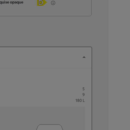
quise opaque
5
9
180
L