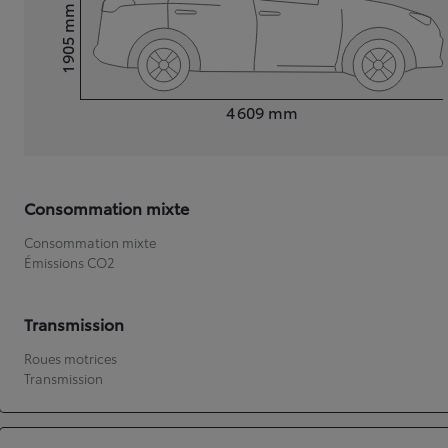
mm
1 905
Hauteur
Longueur
4 609
mm
Consommation mixte
Consommation mixte
Émissions CO2
Transmission
Roues motrices
Transmission