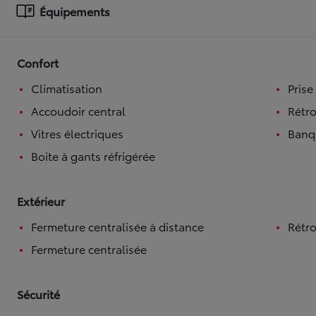
Équipements
À partir de 19 700 €
Nouvelle Yaris Cross
HYBRIDE
Confort
Disponible prochainement
Climatisation
Prise
Accoudoir central
Rétro
Vitres électriques
Banqu
Boite à gants réfrigérée
Extérieur
Fermeture centralisée à distance
Rétro
Fermeture centralisée
Sécurité