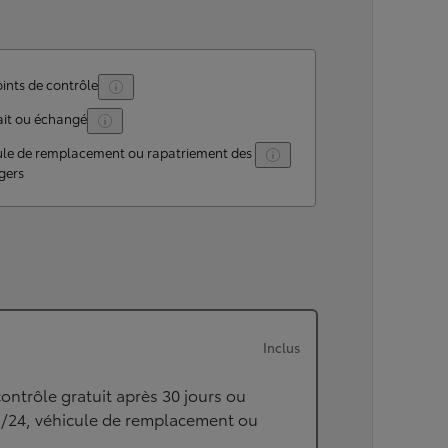
ints de contrôle
ait ou échangé
ule de remplacement ou rapatriement des
gers
Inclus
ontrôle gratuit après 30 jours ou
h/24, véhicule de remplacement ou