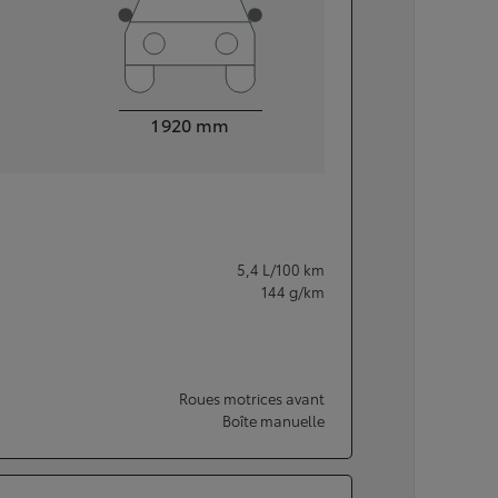
Largeur
1 920
mm
5,4
L/100 km
144
g/km
Roues motrices avant
Boîte manuelle