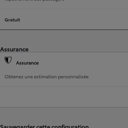
Gratuit
Assurance
Assurance
TOYOTA C-HR
HYBRIDE OU HYBRIDE RECHARGEABLE
Obtenez une estimation personnalisée
Disponible rapidement
Sauvegarder cette configuration