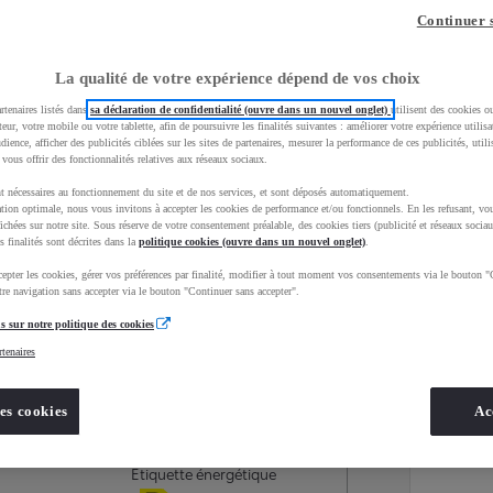
Continuer 
La qualité de votre expérience dépend de vos choix
rtenaires listés dans
sa déclaration de confidentialité (ouvre dans un nouvel onglet)
utilisent des cookies o
teur, votre mobile ou votre tablette, afin de poursuivre les finalités suivantes : améliorer votre expérience utilisat
udience, afficher des publicités ciblées sur les sites de partenaires, mesurer la performance de ces publicités, util
 vous offrir des fonctionnalités relatives aux réseaux sociaux.
t nécessaires au fonctionnement du site et de nos services, et sont déposés automatiquement.
tion optimale, nous vous invitons à accepter les cookies de performance et/ou fonctionnels. En les refusant, vou
ichées sur notre site. Sous réserve de votre consentement préalable, des cookies tiers (publicité et réseaux sociau
s finalités sont décrites dans la
politique cookies (ouvre dans un nouvel onglet)
.
epter les cookies, gérer vos préférences par finalité, modifier à tout moment vos consentements via le bouton "
Services
Concession
re navigation sans accepter via le bouton "Continuer sans accepter".
s sur notre politique des cookies
rtenaires
Energie
oyota Occasions
Diesel
es cookies
Ac
Étiquette énergétique