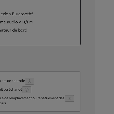
exion Bluetooth®
ème audio AM/FM
nateur de bord
ints de contrôle
ait ou échangé
ule de remplacement ou rapatriement des
gers