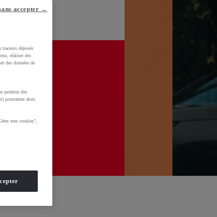
sans accepter →
u traceurs déposés
eur, réaliser des
iser des données de
s perdriez des
x) pourraient alors
Gérer mes cookies",
cepter