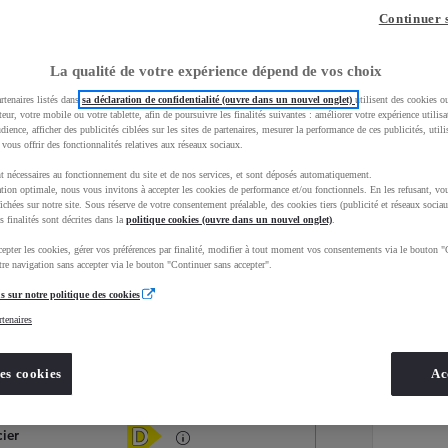
Continuer 
La qualité de votre expérience dépend de vos choix
rtenaires listés dans
sa déclaration de confidentialité (ouvre dans un nouvel onglet)
utilisent des cookies o
teur, votre mobile ou votre tablette, afin de poursuivre les finalités suivantes : améliorer votre expérience utilisat
udience, afficher des publicités ciblées sur les sites de partenaires, mesurer la performance de ces publicités, util
 vous offrir des fonctionnalités relatives aux réseaux sociaux.
t nécessaires au fonctionnement du site et de nos services, et sont déposés automatiquement.
tion optimale, nous vous invitons à accepter les cookies de performance et/ou fonctionnels. En les refusant, vou
ichées sur notre site. Sous réserve de votre consentement préalable, des cookies tiers (publicité et réseaux sociau
s finalités sont décrites dans la
politique cookies (ouvre dans un nouvel onglet)
.
epter les cookies, gérer vos préférences par finalité, modifier à tout moment vos consentements via le bouton "
Services
Concession
re navigation sans accepter via le bouton "Continuer sans accepter".
s sur notre politique des cookies
rtenaires
Energie
oyota Occasions
Diesel
es cookies
Ac
Étiquette énergétique
cier