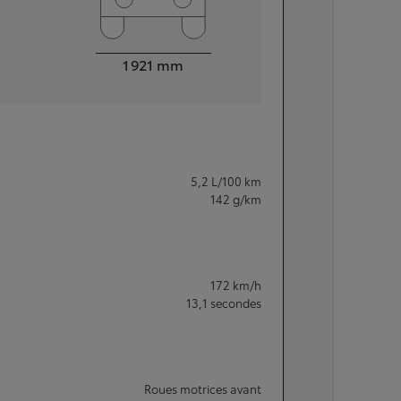
Largeur
1 921
mm
5,2
L/100 km
142
g/km
172
km/h
13,1
secondes
Roues motrices avant