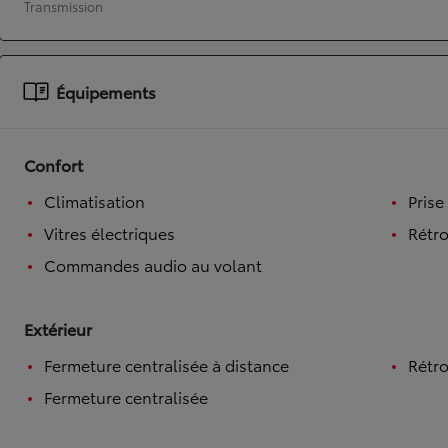
Transmission
À partir de 19 700 €
Nouvelle Yaris Cross
HYBRIDE
Équipements
Disponible prochainement
Confort
Climatisation
Prise
Vitres électriques
Rétro
Commandes audio au volant
Extérieur
Fermeture centralisée à distance
Rétro
Fermeture centralisée