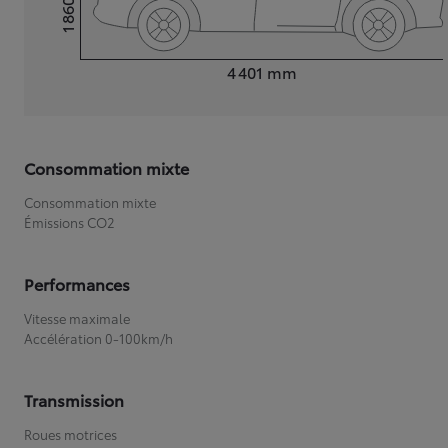
1 860
Hauteur
Longueur
4 401
mm
Consommation mixte
Consommation mixte
Émissions CO2
Performances
Vitesse maximale
Accélération 0-100km/h
Transmission
Roues motrices