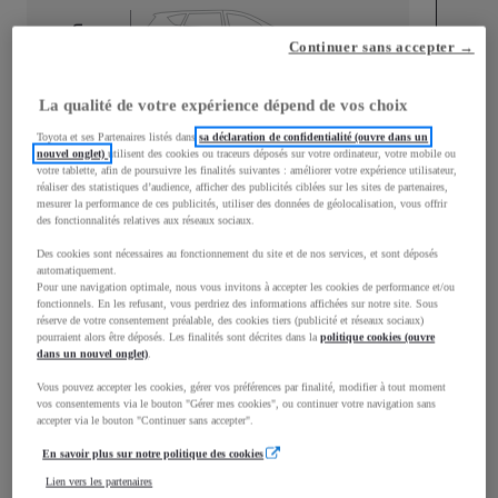
mm
Continuer sans accepter →
1 860
Hauteur
La qualité de votre expérience dépend de vos choix
Longueur
4 401
mm
Toyota et ses Partenaires listés dans
sa déclaration de confidentialité (ouvre dans un
nouvel onglet)
utilisent des cookies ou traceurs déposés sur votre ordinateur, votre mobile ou
votre tablette, afin de poursuivre les finalités suivantes : améliorer votre expérience utilisateur,
réaliser des statistiques d’audience, afficher des publicités ciblées sur les sites de partenaires,
mesurer la performance de ces publicités, utiliser des données de géolocalisation, vous offrir
des fonctionnalités relatives aux réseaux sociaux.
Des cookies sont nécessaires au fonctionnement du site et de nos services, et sont déposés
automatiquement.
Pour une navigation optimale, nous vous invitons à accepter les cookies de performance et/ou
Largeur
1 921
mm
fonctionnels. En les refusant, vous perdriez des informations affichées sur notre site. Sous
réserve de votre consentement préalable, des cookies tiers (publicité et réseaux sociaux)
pourraient alors être déposés. Les finalités sont décrites dans la
politique cookies (ouvre
dans un nouvel onglet)
.
Vous pouvez accepter les cookies, gérer vos préférences par finalité, modifier à tout moment
Consommation mixte
vos consentements via le bouton "Gérer mes cookies", ou continuer votre navigation sans
accepter via le bouton "Continuer sans accepter".
Émissions CO2
0
g/km
En savoir plus sur notre politique des cookies
Lien vers les partenaires