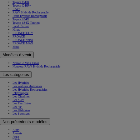
Toyota C-HR
Toyota C-HR+
RAV4
RAV4 Hybride Rechargeable
Prius Hybride Rechargeable
Toyota bZ4X
Toyota bZ4X Touring
Land Cruiser
Hilux
PROACE CITY
PROACE
PROACE Verso
PROACE MAX
Mirai
Modèles à venir
Nouvelle Yaris Cross
Nouveau RAV4 Hybride Rechargeable
Les catégories
Les Hybrides
Les voitures électriques
Les Hybrides Rechargeables
L'Hydrogène
Les Citadines
Les SUV
Les Familiales
Les 4x4
Les Utilitaires
Les Sportives
Nos précédents modèles
Auris
Avensis
Aygo