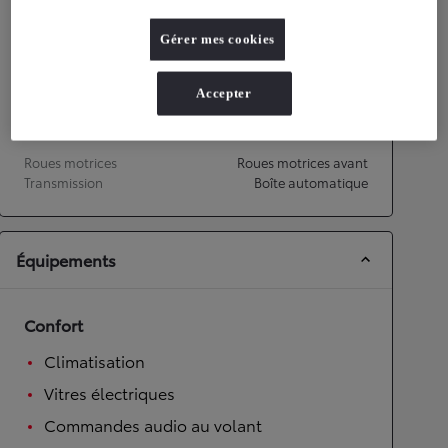
Performances
Gérer mes cookies
Vitesse maximale
130
km/h
Accélération 0-100km/h
9,7
secondes
Accepter
Transmission
Roues motrices
Roues motrices avant
Transmission
Boîte automatique
Équipements
Confort
Climatisation
Vitres électriques
Commandes audio au volant