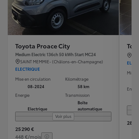
Toyota Proace City
Toy
Medium Electric 136ch 50 kWh Start MC24
JA
SAINT MEMMIE- (Châlons-en-Champagne)
ELEC
ELECTRIQUE
Mise e
Mise en circulation
Kilométrage
08-2024
58 km
Energ
Energie
Transmission
Boîte
Electrique
automatique
Voir plus
28 99
25 290 €
448 €/mois