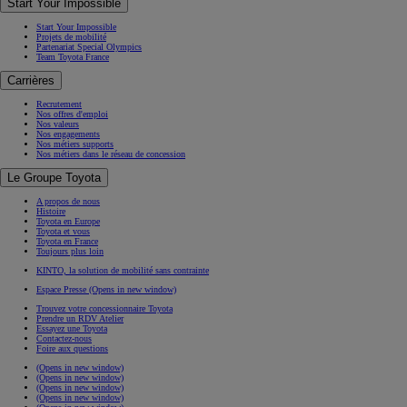
Start Your Impossible
Start Your Impossible
Projets de mobilité
Partenariat Special Olympics
Team Toyota France
Carrières
Recrutement
Nos offres d'emploi
Nos valeurs
Nos engagements
Nos métiers supports
Nos métiers dans le réseau de concession
Le Groupe Toyota
A propos de nous
Histoire
Toyota en Europe
Toyota et vous
Toyota en France
Toujours plus loin
KINTO, la solution de mobilité sans contrainte
Espace Presse
(Opens in new window)
Trouvez votre concessionnaire Toyota
Prendre un RDV Atelier
Essayez une Toyota
Contactez-nous
Foire aux questions
(Opens in new window)
(Opens in new window)
(Opens in new window)
(Opens in new window)