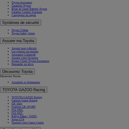
Toyota Assistance
Garanties Toyota
Bilan de Santé Batterie Toyota
Garantie Confort Extracare
Campagnes de rappel
Systèmes de sécurité
Toyota T-Mate
Toyota Safety Sense
Assurer ma Toyota
Assurer mon véhicule
Les options sur-mesure
Assurance Connectée
Assurer votre Occasion
Espace Client Toyota Assurances
Demander un devis
Découvrez Toyota
Découvrez Toyota
Actualités et évènements
TOYOTA GAZOO Racing
TOYOTA GAZOO Racing
Gamme Gazoo Racing
GR Yaris
Finition GR SPORT
FIA WRC
FIA WEC
Rallye Dakar / W2RC
Supra GT4
Trouvez votre Gazoo Center