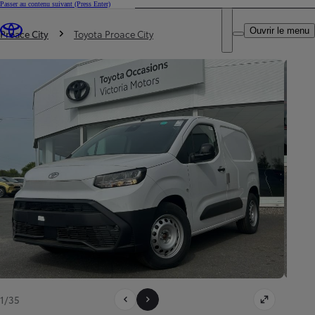
Passer au contenu suivant
(Press Enter)
DEALER NAME
Vous êtes ici
:
Ouvrir le menu
Trouvez un partenaire Toyota
Proace City
Toyota Proace City
1/35