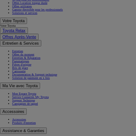
Offres Location longue durée
Offres utilitaires
Gamme électrifiée pour les professionnels
Solutions et services
Votre Toyota
Votre Toyota
Toyota Relax
Offres Après-Vente
Entretien & Services
Entretien
Offres du moment
Entretien & Réparation
Pneumatiques
Pièces d'origine
Bris de glace
Carrosserie
Documentation & Support technique
Solution de paiement en x fois
Ma Vie avec Toyota
Mon Espace Toyota
Service Connectés My Toyota
Support Technique
Campagnes de rappel
Accessoires
Accessoires
Produits d'entretien
Assistance & Garanties