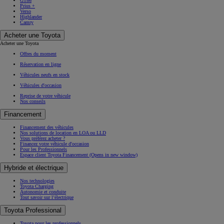
GT86
Prius +
Verso
Highlander
Camry
Acheter une Toyota
Acheter une Toyota
Offres du moment
Réservation en ligne
Véhicules neufs en stock
Véhicules d'occasion
Reprise de votre véhicule
Nos conseils
Financement
Financement des véhicules
Nos solutions de location en LOA ou LLD
Vous préférez acheter ?
Financez votre véhicule d'occasion
Pour les Professionnels
Espace client Toyota Financement
(Opens in new window)
Hybride et électrique
Nos technologies
Toyota Charging
Autonomie et conduite
Tout savoir sur l’électrique
Toyota Professional
Toyota pour les professionnels