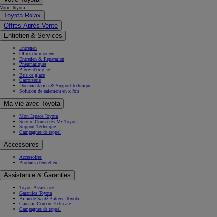
Toyota Relax
Offres Après-Vente
Entretien & Services
Entretien
Offres du moment
Entretien & Réparation
Pneumatiques
Pièces d'origine
Bris de glace
Carrosserie
Documentation & Support technique
Solution de paiement en x fois
Ma Vie avec Toyota
Mon Espace Toyota
Service Connectés My Toyota
Support Technique
Campagnes de rappel
Accessoires
Accessoires
Produits d'entretien
Assistance & Garanties
Toyota Assistance
Garanties Toyota
Bilan de Santé Batterie Toyota
Garantie Confort Extracare
Campagnes de rappel
Systèmes de sécurité