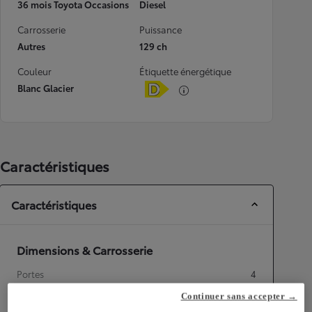
36 mois Toyota Occasions
Diesel
Carrosserie
Puissance
Autres
129 ch
Couleur
Étiquette énergétique
Blanc Glacier
Caractéristiques
Caractéristiques
Dimensions & Carrosserie
Portes
4
Places
2
Continuer sans accepter →