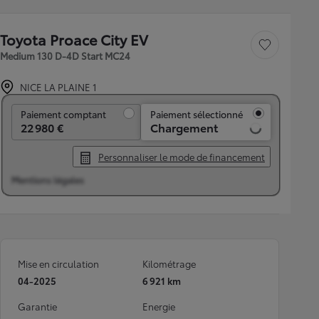
Toyota Proace City EV
Sauvegarder le véh
Medium 130 D-4D Start MC24
NICE LA PLAINE 1
Paiement comptant
Paiement comptant
Paiement sélectionné
22 980 €
Chargement
Personnaliser le mode de financement
Mentions légales
Mise en circulation
Kilométrage
04-2025
6 921 km
Garantie
Energie