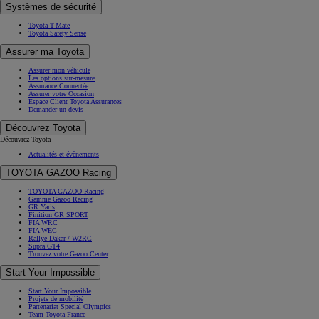
Toyota T-Mate
Toyota Safety Sense
Assurer ma Toyota
Assurer mon véhicule
Les options sur-mesure
Assurance Connectée
Assurer votre Occasion
Espace Client Toyota Assurances
Demander un devis
Découvrez Toyota
Découvrez Toyota
Actualités et évènements
TOYOTA GAZOO Racing
TOYOTA GAZOO Racing
Gamme Gazoo Racing
GR Yaris
Finition GR SPORT
FIA WRC
FIA WEC
Rallye Dakar / W2RC
Supra GT4
Trouvez votre Gazoo Center
Start Your Impossible
Start Your Impossible
Projets de mobilité
Partenariat Special Olympics
Team Toyota France
Carrières