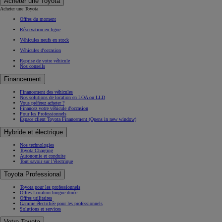
Offres du moment
Réservation en ligne
Véhicules neufs en stock
Véhicules d'occasion
Reprise de votre véhicule
Nos conseils
Financement
Financement des véhicules
Nos solutions de location en LOA ou LLD
Vous préférez acheter ?
Financez votre véhicule d'occasion
Pour les Professionnels
Espace client Toyota Financement
(Opens in new window)
Hybride et électrique
Nos technologies
Toyota Charging
Autonomie et conduite
Tout savoir sur l’électrique
Toyota Professional
Toyota pour les professionnels
Offres Location longue durée
Offres utilitaires
Gamme électrifiée pour les professionnels
Solutions et services
Votre Toyota
Votre Toyota