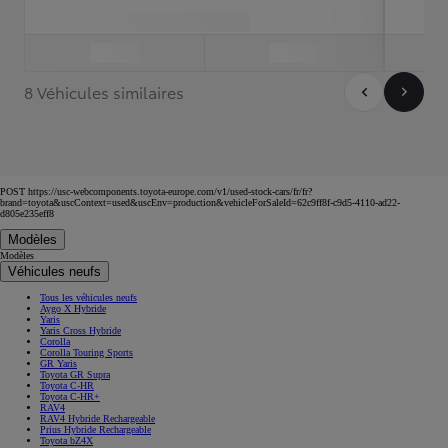
Sauvegardez
7 Véhicules similaires
POST https://usc-webcomponents.toyota-europe.com/v1/used-stock-cars/fr/fr?
brand=toyota&uscContext=used&uscEnv=production&vehicleForSaleId=62c9ff8f-c9d5-4110-ad22-
d805e235eff8
Modèles
Modèles
Véhicules neufs
Tous les véhicules neufs
Aygo X Hybride
Yaris
Yaris Cross Hybride
Corolla
Corolla Touring Sports
GR Yaris
Toyota GR Supra
Toyota C-HR
Toyota C-HR+
RAV4
RAV4 Hybride Rechargeable
Prius Hybride Rechargeable
Toyota bZ4X
Toyota bZ4X Touring
Land Cruiser