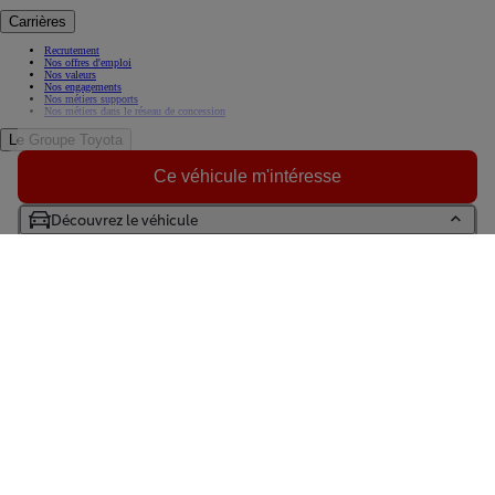
Recrutement
Nos offres d'emploi
Nos valeurs
Nos engagements
Nos métiers supports
Nos métiers dans le réseau de concession
Le Groupe Toyota
A propos de nous
Histoire
Toyota en Europe
Ce véhicule m'intéresse
Toyota et vous
Toyota en France
Toujours plus loin
Découvrez le véhicule
KINTO, la solution de mobilité sans contrainte
Espace Presse
(Opens in new window)
Trouvez votre concessionnaire Toyota
Prendre un RDV Atelier
Essayez une Toyota
Contactez-nous
Foire aux questions
(Opens in new window)
(Opens in new window)
(Opens in new window)
(Opens in new window)
(Opens in new window)
(Opens in new window)
(Opens in new window)
(Opens in new window)
Pour les trajets courts, privilégiez la marche ou le vélo #SeDéplacerMoinsPolluer
Pensez à covoiturer #SeDéplacerMoinsPolluer
Au quotidien, prenez les transports en commun #SeDéplacerMoinsPolluer