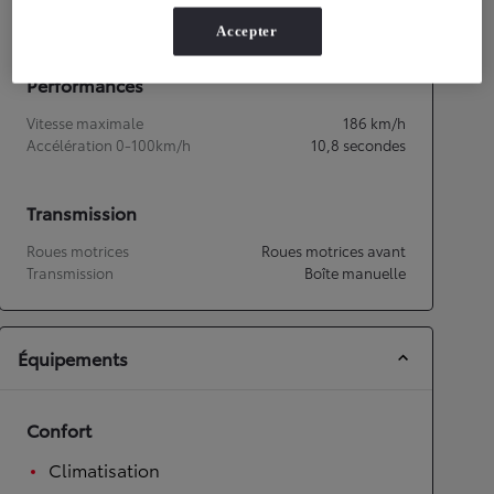
Émissions CO2
150
g/km
Accepter
Performances
Vitesse maximale
186
km/h
Accélération 0-100km/h
10,8
secondes
Transmission
Roues motrices
Roues motrices avant
Transmission
Boîte manuelle
Équipements
Confort
Climatisation