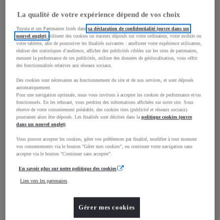
La qualité de votre expérience dépend de vos choix
Toyota et ses Partenaires listés dans
sa déclaration de confidentialité (ouvre dans un
mm
nouvel onglet)
utilisent des cookies ou traceurs déposés sur votre ordinateur, votre mobile ou
votre tablette, afin de poursuivre les finalités suivantes : améliorer votre expérience utilisateur,
réaliser des statistiques d’audience, afficher des publicités ciblées sur les sites de partenaires,
1 860
Hauteur
mesurer la performance de ces publicités, utiliser des données de géolocalisation, vous offrir
des fonctionnalités relatives aux réseaux sociaux.
Longueur
4 401
mm
Des cookies sont nécessaires au fonctionnement du site et de nos services, et sont déposés
automatiquement.
Pour une navigation optimale, nous vous invitons à accepter les cookies de performance et/ou
fonctionnels. En les refusant, vous perdriez des informations affichées sur notre site. Sous
réserve de votre consentement préalable, des cookies tiers (publicité et réseaux sociaux)
pourraient alors être déposés. Les finalités sont décrites dans la
politique cookies (ouvre
dans un nouvel onglet)
.
Vous pouvez accepter les cookies, gérer vos préférences par finalité, modifier à tout moment
vos consentements via le bouton "Gérer mes cookies", ou continuer votre navigation sans
Largeur
1 921
mm
accepter via le bouton "Continuer sans accepter".
En savoir plus sur notre politique des cookies
Lien vers les partenaires
Consommation mixte
Gérer mes cookies
Consommation mixte
5,5
L/100 km