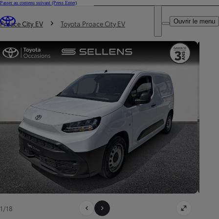
Passer au contenu suivant
(Press Enter)
DEALER NAME
Vous êtes ici
:
Ouvrir le menu
Trouvez un partenaire Toyota
Proace City EV
Toyota Proace City EV
1/18