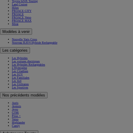
Hilux
PROACE CITY
PROACE
PROACE Verso
PROACE MAX
Mirai
Modèles à venir
Nouvelle Yaris Cross
Nouveau RAV4 Hybride Rechargeable
Les catégories
Les Hybrides
Les voitures électriques
Les Hybrides Rechargeables
L'Hydrogène
Les Citadines
Les SUV
Les Familiales
Les 4x4
Les Utilitaires
Les Sportives
Nos précédents modèles
Auris
Avensis
Aygo
GT86
Prius +
Verso
Highlander
Camry
Acheter une Toyota
Acheter une Toyota