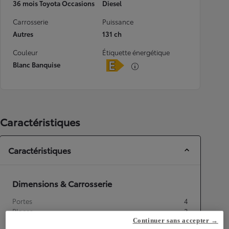
36 mois Toyota Occasions
Diesel
Carrosserie
Puissance
Autres
131 ch
Couleur
Étiquette énergétique
Blanc Banquise
Caractéristiques
Caractéristiques
Dimensions & Carrosserie
Portes
4
Places
3
Continuer sans accepter →