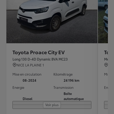
Toyota Proace City EV
Toy
Long 130 D-4D Dynamic BVA MC23
Mediu
NICE LA PLAINE 1
LI
Mise en circulation
Kilométrage
Mise e
08-2024
24 196 km
Energie
Transmission
Energ
Boîte
Diesel
automatique
Voir plus