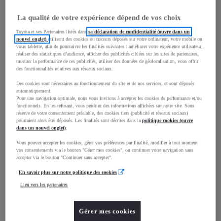
La qualité de votre expérience dépend de vos choix
Toyota et ses Partenaires listés dans
sa déclaration de confidentialité (ouvre dans un
mm
nouvel onglet)
utilisent des cookies ou traceurs déposés sur votre ordinateur, votre mobile ou
votre tablette, afin de poursuivre les finalités suivantes : améliorer votre expérience utilisateur,
1 825
réaliser des statistiques d’audience, afficher des publicités ciblées sur les sites de partenaires,
Hauteur
mesurer la performance de ces publicités, utiliser des données de géolocalisation, vous offrir
des fonctionnalités relatives aux réseaux sociaux.
Longueur
4 403
mm
Des cookies sont nécessaires au fonctionnement du site et de nos services, et sont déposés
automatiquement.
Pour une navigation optimale, nous vous invitons à accepter les cookies de performance et/ou
fonctionnels. En les refusant, vous perdriez des informations affichées sur notre site. Sous
réserve de votre consentement préalable, des cookies tiers (publicité et réseaux sociaux)
pourraient alors être déposés. Les finalités sont décrites dans la
politique cookies (ouvre
dans un nouvel onglet)
.
Vous pouvez accepter les cookies, gérer vos préférences par finalité, modifier à tout moment
vos consentements via le bouton "Gérer mes cookies", ou continuer votre navigation sans
Largeur
1 848
mm
accepter via le bouton "Continuer sans accepter".
En savoir plus sur notre politique des cookies
Lien vers les partenaires
Consommation mixte
Gérer mes cookies
Émissions CO2
166
g/km