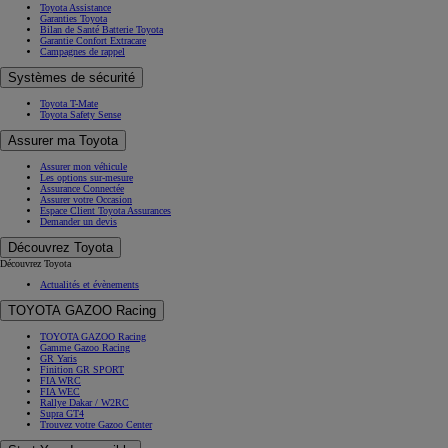
Toyota Assistance
Garanties Toyota
Bilan de Santé Batterie Toyota
Garantie Confort Extracare
Campagnes de rappel
Systèmes de sécurité
Toyota T-Mate
Toyota Safety Sense
Assurer ma Toyota
Assurer mon véhicule
Les options sur-mesure
Assurance Connectée
Assurer votre Occasion
Espace Client Toyota Assurances
Demander un devis
Découvrez Toyota
Découvrez Toyota
Actualités et évènements
TOYOTA GAZOO Racing
TOYOTA GAZOO Racing
Gamme Gazoo Racing
GR Yaris
Finition GR SPORT
FIA WRC
FIA WEC
Rallye Dakar / W2RC
Supra GT4
Trouvez votre Gazoo Center