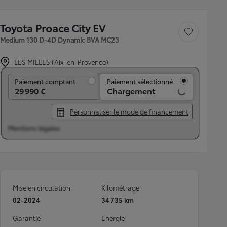
Toyota Proace City EV
Sauvegarder le véh
Medium 130 D-4D Dynamic BVA MC23
LES MILLES (Aix-en-Provence)
Paiement comptant
Paiement comptant
Paiement sélectionné
29 990 €
Chargement
Personnaliser le mode de financement
Mentions légales
Mise en circulation
Kilométrage
02-2024
34 735 km
Garantie
Energie