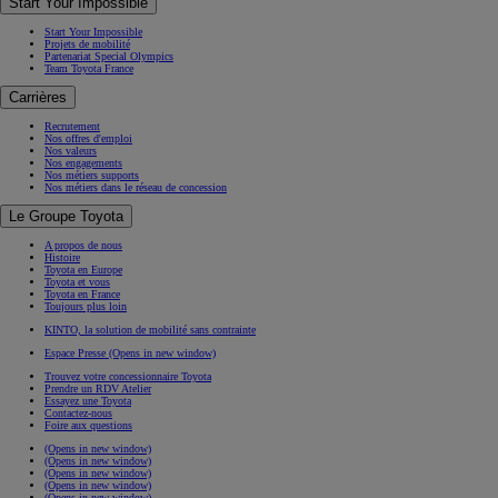
Start Your Impossible
Start Your Impossible
Projets de mobilité
Partenariat Special Olympics
Team Toyota France
Carrières
Recrutement
Nos offres d'emploi
Nos valeurs
Nos engagements
Nos métiers supports
Nos métiers dans le réseau de concession
Le Groupe Toyota
A propos de nous
Histoire
Toyota en Europe
Toyota et vous
Toyota en France
Toujours plus loin
KINTO, la solution de mobilité sans contrainte
Espace Presse
(Opens in new window)
Trouvez votre concessionnaire Toyota
Prendre un RDV Atelier
Essayez une Toyota
Contactez-nous
Foire aux questions
(Opens in new window)
(Opens in new window)
(Opens in new window)
(Opens in new window)
(Opens in new window)