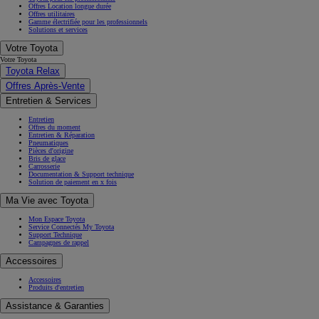
Offres Location longue durée
Offres utilitaires
Gamme électrifiée pour les professionnels
Solutions et services
Votre Toyota
Votre Toyota
Toyota Relax
Offres Après-Vente
Entretien & Services
Entretien
Offres du moment
Entretien & Réparation
Pneumatiques
Pièces d'origine
Bris de glace
Carrosserie
Documentation & Support technique
Solution de paiement en x fois
Ma Vie avec Toyota
Mon Espace Toyota
Service Connectés My Toyota
Support Technique
Campagnes de rappel
Accessoires
Accessoires
Produits d'entretien
Assistance & Garanties