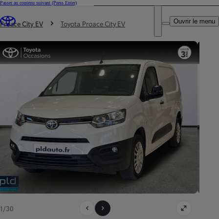
Passer au contenu suivant
(Press Enter)
DEALER NAME
Vous êtes ici
:
Ouvrir le menu
Trouvez un partenaire Toyota
Proace City EV
Toyota Proace City EV
1/30