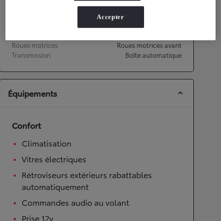
Accepter
Transmission
Roues motrices
Roues motrices avant
Transmission
Boîte automatique
Équipements
Confort
Climatisation
Vitres électriques
Rétroviseurs extérieurs rabattables
automatiquement
Commandes audio au volant
Prise 12v