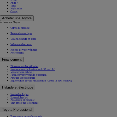
Prius +
Verso
Highlander
Camry
Acheter une Toyota
Acheter une Toyota
Offres du moment
Réservation en ligne
Véhicules neufs en stock
Véhicules d'occasion
Reprise de votre véhicule
Nos conseils
Financement
Financement des véhicules
Nos solutions de location en LOA ou LLD
Vous préférez acheter ?
Financez votre véhicule d'occasion
Pour les Professionnels
Espace client Toyota Financement
(Opens in new window)
Hybride et électrique
Nos technologies
Toyota Charging
Autonomie et conduite
Tout savoir sur l’électrique
Toyota Professional
Toyota pour les professionnels