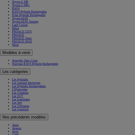
Toyota C-HR
Toyota C-HR+
RAV4
RAV4 Hybride Rechargeable
Prius Hybride Rechargeable
Toyota bZ4X
Toyota bZ4X Touring
Land Cruiser
Hilux
PROACE CITY
PROACE
PROACE Verso
PROACE MAX
Mirai
Modèles à venir
Nouvelle Yaris Cross
Nouveau RAV4 Hybride Rechargeable
Les catégories
Les Hybrides
Les voitures électriques
Les Hybrides Rechargeables
L'Hydrogène
Les Citadines
Les SUV
Les Familiales
Les 4x4
Les Utilitaires
Les Sportives
Nos précédents modèles
Auris
Avensis
Aygo
GT86