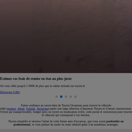
Réservez en ligne votre occasion pour 1€ seulement
Réservez en ligne
Faites confiance au savoir-faire de Toyota Occasions pour trouver le véhicule
idéal (
essence
,
diesel
,
hybride
,
électrique
) parmi une large sélection d’annonces Toyota et d’autres constructeurs.
Filtrez par marque/modèle, budget (prix ou loyer) ou localisation (ville, code postal et concession) pour trouver
le véhicule qui correspond à vos besoins.
Toyota simplifie et sécurise l'achat de votre future auto d'occasion, que vous soyez
particulier ou
professionnel
, et vous permet de rouler en toute sérénité grâce à de nombreux avantages.