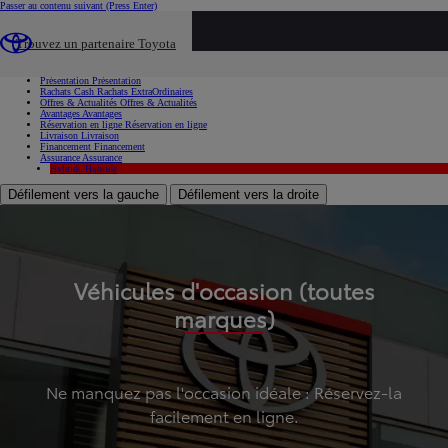
Passer au contenu suivant
(Press Enter)
...
Trouvez un partenaire Toyota
Voiture d'occasion
Présentation
Présentation
Rachats Cash
Rachats ExtraOrdinaires
Offres & Actualités
Offres & Actualités
Avantages
Avantages
Réservation en ligne
Réservation en ligne
Livraison
Livraison
Financement
Financement
Assurance
Assurance
Hybride
Hybride
Défilement vers la gauche
Défilement vers la droite
Véhicules d'occasion (toutes
marques)
Ne manquez pas l'occasion idéale : Réservez-la
facilement en ligne.