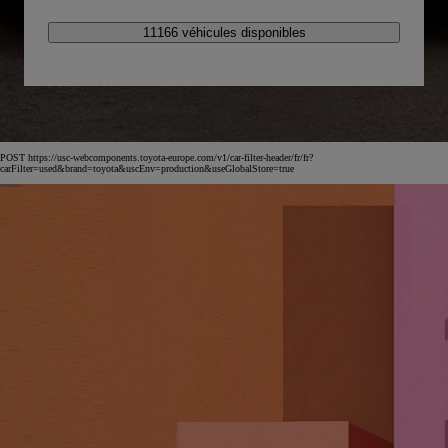
11166 véhicules disponibles
POST https://usc-webcomponents.toyota-europe.com/v1/car-filter-header/fr/fr?
carFilter=used&brand=toyota&uscEnv=production&useGlobalStore=true