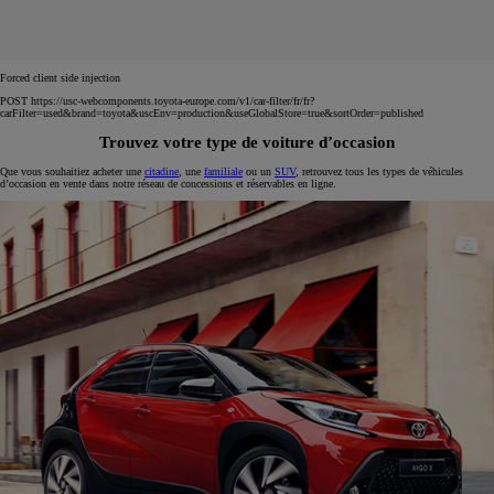
Forced client side injection
POST https://usc-webcomponents.toyota-europe.com/v1/car-filter/fr/fr?
carFilter=used&brand=toyota&uscEnv=production&useGlobalStore=true&sortOrder=published
Trouvez votre type de voiture d’occasion
Que vous souhaitiez acheter une
citadine
, une
familiale
ou un
SUV
, retrouvez tous les types de véhicules
d’occasion en vente dans notre réseau de concessions et réservables en ligne.