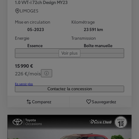
1.0 VVT-i 72ch Design MY23
LIMOGES
Mise en circulation
Kilométrage
05-2023
23 591 km
Energie
Transmission
Essence
Boîte manuelle
Voir plus
15 990 €
226 €/mois
En savoir plus
Contactez la concession
Comparez
Sauvegardez