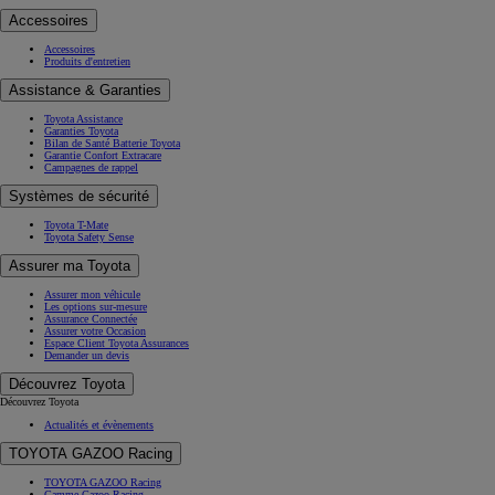
Accessoires
Accessoires
Produits d'entretien
Assistance & Garanties
Toyota Assistance
Garanties Toyota
Bilan de Santé Batterie Toyota
Garantie Confort Extracare
Campagnes de rappel
Systèmes de sécurité
Toyota T-Mate
Toyota Safety Sense
Assurer ma Toyota
Assurer mon véhicule
Les options sur-mesure
Assurance Connectée
Assurer votre Occasion
Espace Client Toyota Assurances
Demander un devis
Découvrez Toyota
Découvrez Toyota
Actualités et évènements
TOYOTA GAZOO Racing
TOYOTA GAZOO Racing
Gamme Gazoo Racing