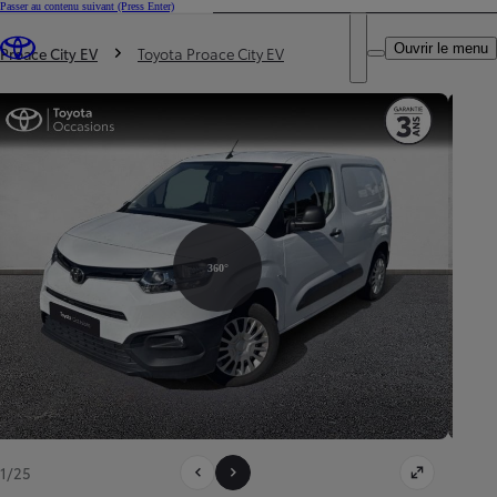
Passer au contenu suivant
(Press Enter)
DEALER NAME
Vous êtes ici
:
Ouvrir le menu
Trouvez un partenaire Toyota
Proace City EV
Toyota Proace City EV
360°
1/25