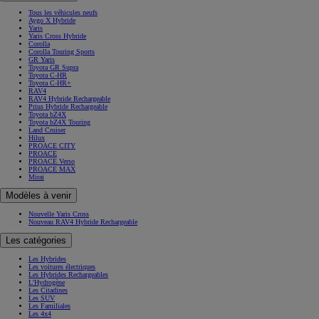
Tous les véhicules neufs
Aygo X Hybride
Yaris
Yaris Cross Hybride
Corolla
Corolla Touring Sports
GR Yaris
Toyota GR Supra
Toyota C-HR
Toyota C-HR+
RAV4
RAV4 Hybride Rechargeable
Prius Hybride Rechargeable
Toyota bZ4X
Toyota bZ4X Touring
Land Cruiser
Hilux
PROACE CITY
PROACE
PROACE Verso
PROACE MAX
Mirai
Modèles à venir
Nouvelle Yaris Cross
Nouveau RAV4 Hybride Rechargeable
Les catégories
Les Hybrides
Les voitures électriques
Les Hybrides Rechargeables
L'Hydrogène
Les Citadines
Les SUV
Les Familiales
Les 4x4