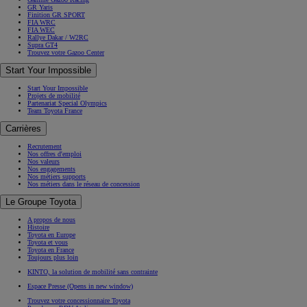
GR Yaris
Finition GR SPORT
FIA WRC
FIA WEC
Rallye Dakar / W2RC
Supra GT4
Trouvez votre Gazoo Center
Start Your Impossible
Start Your Impossible
Projets de mobilité
Partenariat Special Olympics
Team Toyota France
Carrières
Recrutement
Nos offres d'emploi
Nos valeurs
Nos engagements
Nos métiers supports
Nos métiers dans le réseau de concession
Le Groupe Toyota
A propos de nous
Histoire
Toyota en Europe
Toyota et vous
Toyota en France
Toujours plus loin
KINTO, la solution de mobilité sans contrainte
Espace Presse
(Opens in new window)
Trouvez votre concessionnaire Toyota