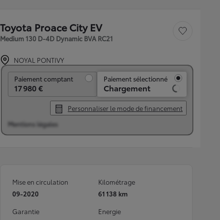
Toyota Proace City EV
Sauvegarder le véh
Medium 130 D-4D Dynamic BVA RC21
NOYAL PONTIVY
Paiement comptant
Paiement comptant
Paiement sélectionné
17 980 €
Chargement
Personnaliser le mode de financement
Mentions légales
Mise en circulation
Kilométrage
09-2020
61 138 km
Garantie
Energie