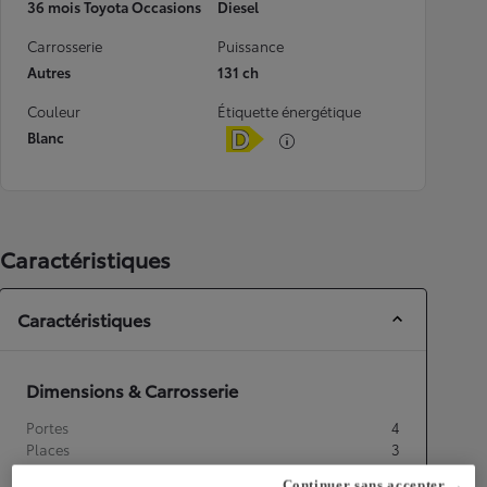
36 mois Toyota Occasions
Diesel
Carrosserie
Puissance
Autres
131 ch
Couleur
Étiquette énergétique
Blanc
Caractéristiques
Caractéristiques
Dimensions & Carrosserie
Portes
4
Places
3
Continuer sans accepter →