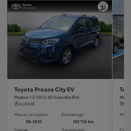
Toyota Proace City EV
Toy
Medium 1.5 130 D-4D Executive BVA
Mediu
AUBIERE
DE
Mise en circulation
Kilométrage
Mise e
08-2020
102 756 km
Energie
Transmission
Energ