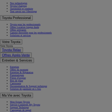
Nos technologies
Toyota Charging
Autonomie et conduite
Tout savoir sur l’électrique
Toyota Professional
Toyota pour les professionnels
Offres Location longue durée
Offres utilitaires
Gamme électrifiée pour les professionnels
Solutions et services
Votre Toyota
Votre Toyota
Toyota Relax
Offres Après-Vente
Entretien & Services
Entretien
Offres du moment
Entretien & Réparation
Pneumatiques
Pièces d'origine
Bris de glace
Carrosserie
Documentation & Support technique
Solution de paiement en x fois
Ma Vie avec Toyota
Mon Espace Toyota
Service Connectés My Toyota
Support Technique
Campagnes de rappel