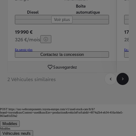
Boîte
Diesel
automatique
Voir plus
19 990 €
17 99
326 €/mois
280 
En savoir plus
En savoir
Contactez la concession
Sauvegardez
2 Véhicules similaires
POST https://usc-webcomponents.toyota-europe.com/v1/used-stock-cars/fr/fr?
brand=toyota&uscContext=used&uscEnv=production&vehicleForSaleId=4974a2b4-eb34-416a-bbe5-
863ae81d59a2
Modèles
Modèles
Véhicules neufs