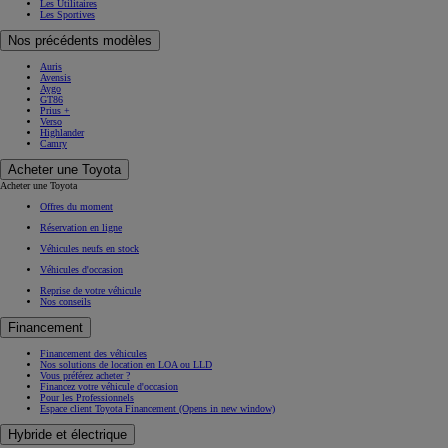
Les Utilitaires
Les Sportives
Nos précédents modèles
Auris
Avensis
Aygo
GT86
Prius +
Verso
Highlander
Camry
Acheter une Toyota
Acheter une Toyota
Offres du moment
Réservation en ligne
Véhicules neufs en stock
Véhicules d'occasion
Reprise de votre véhicule
Nos conseils
Financement
Financement des véhicules
Nos solutions de location en LOA ou LLD
Vous préférez acheter ?
Financez votre véhicule d'occasion
Pour les Professionnels
Espace client Toyota Financement
(Opens in new window)
Hybride et électrique