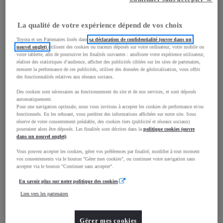
La qualité de votre expérience dépend de vos choix
mm
Toyota et ses Partenaires listés dans
sa déclaration de confidentialité (ouvre dans un
nouvel onglet)
utilisent des cookies ou traceurs déposés sur votre ordinateur, votre mobile ou
1 825
votre tablette, afin de poursuivre les finalités suivantes : améliorer votre expérience utilisateur,
Hauteur
réaliser des statistiques d’audience, afficher des publicités ciblées sur les sites de partenaires,
mesurer la performance de ces publicités, utiliser des données de géolocalisation, vous offrir
des fonctionnalités relatives aux réseaux sociaux.
Longueur
4 403
mm
Des cookies sont nécessaires au fonctionnement du site et de nos services, et sont déposés
automatiquement.
Pour une navigation optimale, nous vous invitons à accepter les cookies de performance et/ou
fonctionnels. En les refusant, vous perdriez des informations affichées sur notre site. Sous
réserve de votre consentement préalable, des cookies tiers (publicité et réseaux sociaux)
pourraient alors être déposés. Les finalités sont décrites dans la
politique cookies (ouvre
dans un nouvel onglet)
.
Vous pouvez accepter les cookies, gérer vos préférences par finalité, modifier à tout moment
Largeur
1 848
mm
vos consentements via le bouton "Gérer mes cookies", ou continuer votre navigation sans
accepter via le bouton "Continuer sans accepter".
En savoir plus sur notre politique des cookies
Lien vers les partenaires
Consommation mixte
Consommation mixte
5,7
L/100 km
Gérer mes cookies