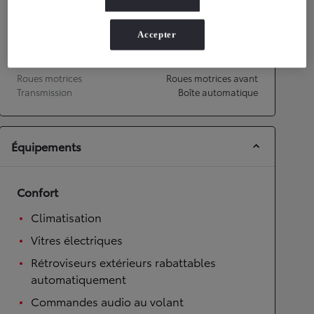
Émissions CO2
158
g/km
Accepter
Transmission
Roues motrices
Roues motrices avant
Transmission
Boîte automatique
Équipements
Confort
Climatisation
Vitres électriques
Rétroviseurs extérieurs rabattables
automatiquement
Commandes audio au volant