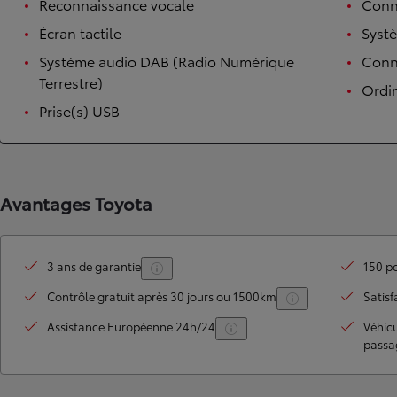
Reconnaissance vocale
Conn
Écran tactile
Syst
Système audio DAB (Radio Numérique
Conne
Terrestre)
Ordi
Prise(s) USB
Avantages Toyota
3 ans de garantie
150 po
Contrôle gratuit après 30 jours ou 1500km
Satisf
Assistance Européenne 24h/24
Véhic
passa