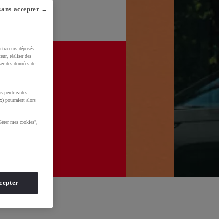
sans accepter →
u traceurs déposés
eur, réaliser des
iser des données de
s perdriez des
x) pourraient alors
Gérer mes cookies",
cepter