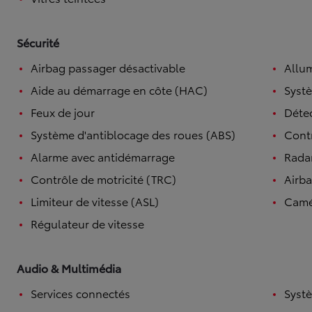
Sécurité
Airbag passager désactivable
Allu
Aide au démarrage en côte (HAC)
Systè
Feux de jour
Détec
Système d'antiblocage des roues (ABS)
Contr
Alarme avec antidémarrage
Radar
Contrôle de motricité (TRC)
Airb
Limiteur de vitesse (ASL)
Camé
Régulateur de vitesse
Audio & Multimédia
Services connectés
Syst