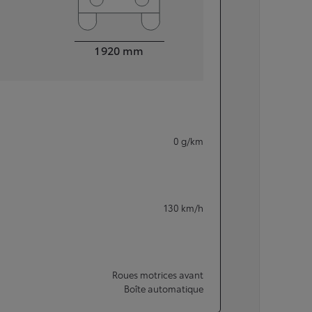
Largeur
1 920
mm
0
g/km
130
km/h
Roues motrices avant
Boîte automatique