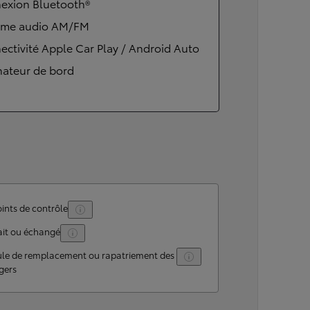
exion Bluetooth®
ème audio AM/FM
ctivité Apple Car Play / Android Auto
nateur de bord
ints de contrôle
ait ou échangé
ule de remplacement ou rapatriement des
gers