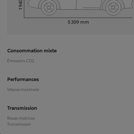
1 940
Hauteur
Longueur
5 309
mm
Consommation mixte
Émissions CO2
Performances
Vitesse maximale
Transmission
Roues motrices
Transmission