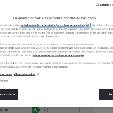
Continuer 
La qualité de votre expérience dépend de vos choix
rtenaires listés dans
sa déclaration de confidentialité (ouvre dans un nouvel onglet)
utilisent des cookies o
teur, votre mobile ou votre tablette, afin de poursuivre les finalités suivantes : améliorer votre expérience utilisat
udience, afficher des publicités ciblées sur les sites de partenaires, mesurer la performance de ces publicités, util
 vous offrir des fonctionnalités relatives aux réseaux sociaux.
t nécessaires au fonctionnement du site et de nos services, et sont déposés automatiquement.
tion optimale, nous vous invitons à accepter les cookies de performance et/ou fonctionnels. En les refusant, vou
ichées sur notre site. Sous réserve de votre consentement préalable, des cookies tiers (publicité et réseaux sociau
s finalités sont décrites dans la
politique cookies (ouvre dans un nouvel onglet)
.
epter les cookies, gérer vos préférences par finalité, modifier à tout moment vos consentements via le bouton "
Services
Concession
re navigation sans accepter via le bouton "Continuer sans accepter".
s sur notre politique des cookies
rtenaires
Energie
oyota Occasions
Electrique
es cookies
Ac
Étiquette énergétique
quise