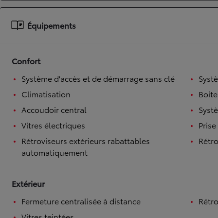
À partir de 19 700 €
Équipements
Nouvelle Yaris Cross
HYBRIDE
Disponible prochainement
Confort
Système d'accès et de démarrage sans clé
Syst
Climatisation
Boite
Accoudoir central
Systè
Vitres électriques
Prise
Rétroviseurs extérieurs rabattables
Rétro
automatiquement
Extérieur
Fermeture centralisée à distance
Rétro
Vitres teintées