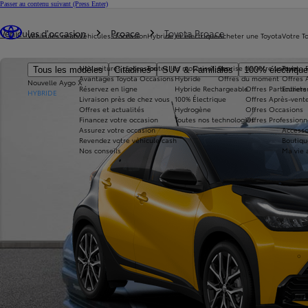
Passer au contenu suivant
(Press Enter)
Vous êtes ici
:
Véhicules d'occasion
Proace
Toyota Proace
Véhicules neufs
Véhicules d'occasion
Hybride et électrique
Acheter une Toyota
Votre T
Nos voitures d'occasion
Toutes les motorisations
Reprise de votre voiture
Toyota 
Tous les modèles
Citadines
SUV & Familiales
100% électriqu
Avantages Toyota Occasions
Hybride
Offres du moment
Offres 
Nouvelle Aygo X
Réservez en ligne
Hybride Rechargeable
Offres Particuliers
Entrete
HYBRIDE
Livraison près de chez vous
100% Électrique
Offres Après-vente
Offres et actualités
Hydrogène
Offres Occasions
Financez votre occasion
Toutes nos technologies
Offres Professionn
Assurez votre occasion
Accesso
Revendez votre véhicule cash
Boutiqu
Nos conseils
Ma vie 