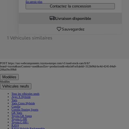
En savoir plus
Contactez la concession
Livraison disponible
Sauvegardez
1 Véhicules similaires
POST https://usc-webcomponents.toyota-europe.com/v1/used-stock-cars/fr/fr?
brand=toyota&uscContext=used&uscEnv=production&vehicleForSaleId=312fe96d-bc4d-4245-84a9-
206a19cc99b8
Modèles
Modèles
Véhicules neufs
Tous les véhicules neufs
Aygo X Hybride
Yaris
Yaris Cross Hybride
Corolla
Corolla Touring Sports
GR Yaris
Toyota GR Supra
Toyota C-HR
Toyota C-HR+
RAV4
RAV4 Hybride Rechargeable