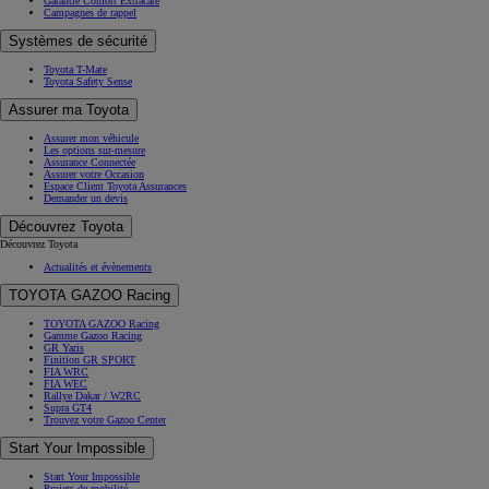
Garantie Confort Extracare
Campagnes de rappel
Systèmes de sécurité
Toyota T-Mate
Toyota Safety Sense
Assurer ma Toyota
Assurer mon véhicule
Les options sur-mesure
Assurance Connectée
Assurer votre Occasion
Espace Client Toyota Assurances
Demander un devis
Découvrez Toyota
Découvrez Toyota
Actualités et évènements
TOYOTA GAZOO Racing
TOYOTA GAZOO Racing
Gamme Gazoo Racing
GR Yaris
Finition GR SPORT
FIA WRC
FIA WEC
Rallye Dakar / W2RC
Supra GT4
Trouvez votre Gazoo Center
Start Your Impossible
Start Your Impossible
Projets de mobilité