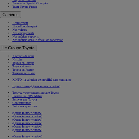
Partenariat Special Olympics
Team Toyota France
Carrières
Recrutement
Nos offres d'emploi
Nos valeurs
Nos engagements
Nos métiers supports
Nos métiers dans le réseau de concession
Le Groupe Toyota
A propos de nous
Histoire
Toyota en Europe
Toyota et vous
Toyota en France
Toujours plus loin
KINTO, la solution de mobilité sans contrainte
Espace Presse
(Opens in new window)
Trouvez votre concessionnaire Toyota
Prendre un RDV Atelier
Essayez une Toyota
Contactez-nous
Foire aux questions
(Opens in new window)
(Opens in new window)
(Opens in new window)
(Opens in new window)
(Opens in new window)
(Opens in new window)
(Opens in new window)