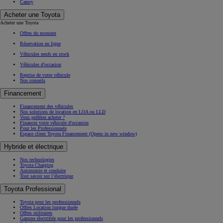
Camry
Acheter une Toyota
Acheter une Toyota
Offres du moment
Réservation en ligne
Véhicules neufs en stock
Véhicules d'occasion
Reprise de votre véhicule
Nos conseils
Financement
Financement des véhicules
Nos solutions de location en LOA ou LLD
Vous préférez acheter ?
Financez votre véhicule d'occasion
Pour les Professionnels
Espace client Toyota Financement
(Opens in new window)
Hybride et électrique
Nos technologies
Toyota Charging
Autonomie et conduite
Tout savoir sur l’électrique
Toyota Professional
Toyota pour les professionnels
Offres Location longue durée
Offres utilitaires
Gamme électrifiée pour les professionnels