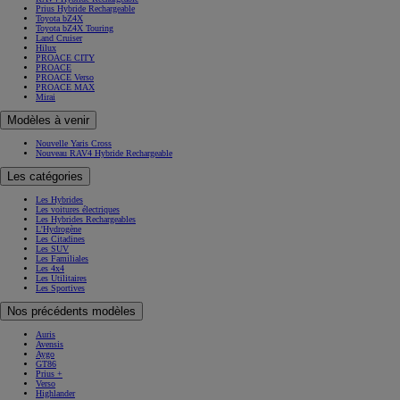
Prius Hybride Rechargeable
Toyota bZ4X
Toyota bZ4X Touring
Land Cruiser
Hilux
PROACE CITY
PROACE
PROACE Verso
PROACE MAX
Mirai
Modèles à venir
Nouvelle Yaris Cross
Nouveau RAV4 Hybride Rechargeable
Les catégories
Les Hybrides
Les voitures électriques
Les Hybrides Rechargeables
L'Hydrogène
Les Citadines
Les SUV
Les Familiales
Les 4x4
Les Utilitaires
Les Sportives
Nos précédents modèles
Auris
Avensis
Aygo
GT86
Prius +
Verso
Highlander