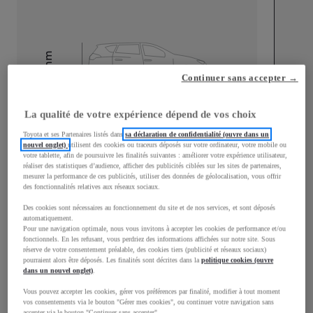
mm
Continuer sans accepter →
1 940
Hauteur
La qualité de votre expérience dépend de vos choix
Longueur
4 959
mm
Toyota et ses Partenaires listés dans
sa déclaration de confidentialité (ouvre dans un
nouvel onglet)
utilisent des cookies ou traceurs déposés sur votre ordinateur, votre mobile ou
votre tablette, afin de poursuivre les finalités suivantes : améliorer votre expérience utilisateur,
réaliser des statistiques d’audience, afficher des publicités ciblées sur les sites de partenaires,
mesurer la performance de ces publicités, utiliser des données de géolocalisation, vous offrir
des fonctionnalités relatives aux réseaux sociaux.
Des cookies sont nécessaires au fonctionnement du site et de nos services, et sont déposés
automatiquement.
Largeur
1 920
mm
Pour une navigation optimale, nous vous invitons à accepter les cookies de performance et/ou
fonctionnels. En les refusant, vous perdriez des informations affichées sur notre site. Sous
réserve de votre consentement préalable, des cookies tiers (publicité et réseaux sociaux)
pourraient alors être déposés. Les finalités sont décrites dans la
politique cookies (ouvre
dans un nouvel onglet)
.
Consommation mixte
Vous pouvez accepter les cookies, gérer vos préférences par finalité, modifier à tout moment
vos consentements via le bouton "Gérer mes cookies", ou continuer votre navigation sans
accepter via le bouton "Continuer sans accepter".