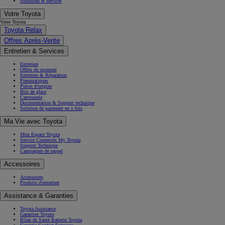
Solutions et services
Votre Toyota
Votre Toyota
Toyota Relax
Offres Après-Vente
Entretien & Services
Entretien
Offres du moment
Entretien & Réparation
Pneumatiques
Pièces d'origine
Bris de glace
Carrosserie
Documentation & Support technique
Solution de paiement en x fois
Ma Vie avec Toyota
Mon Espace Toyota
Service Connectés My Toyota
Support Technique
Campagnes de rappel
Accessoires
Accessoires
Produits d'entretien
Assistance & Garanties
Toyota Assistance
Garanties Toyota
Bilan de Santé Batterie Toyota