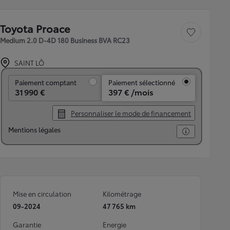
Toyota Proace
Sauvegarder le véh
Medium 2.0 D-4D 180 Business BVA RC23
SAINT LÔ
Paiement comptant
Paiement comptant
Paiement sélectionné
31 990 €
397 € /mois
Personnaliser le mode de financement
Mentions légales
Mise en circulation
Kilométrage
09-2024
47 765 km
Garantie
Energie