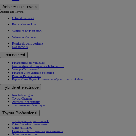
Acheter une Toyota
Acheter une Toyota
Offres du moment
Réservation en ligne
Véhicules neufs en stock
Véhicules d'occasion
Reprise de votre véhicule
Nos conseils
Financement
Financement des véhicules
Nos solutions de location en LOA ou LLD
Vous préférez acheter ?
Financez votre véhicule d'occasion
Pour les Professionnels
Espace client Toyota Financement
(Opens in new window)
Hybride et électrique
Nos technologies
Toyota Charging
Autonomie et conduite
Tout savoir sur l’électrique
Toyota Professional
Toyota pour les professionnels
Offres Location longue durée
Offres utilitaires
Gamme électrifiée pour les professionnels
Solutions et services