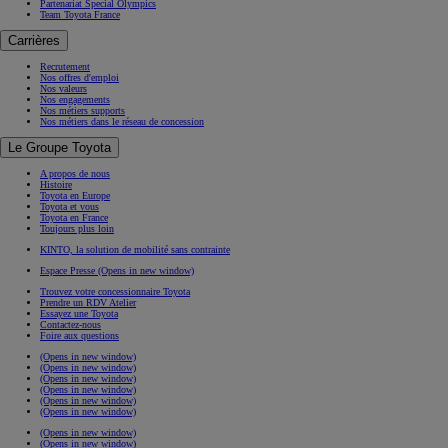
Partenariat Special Olympics
Team Toyota France
Carrières
Recrutement
Nos offres d'emploi
Nos valeurs
Nos engagements
Nos métiers supports
Nos métiers dans le réseau de concession
Le Groupe Toyota
A propos de nous
Histoire
Toyota en Europe
Toyota et vous
Toyota en France
Toujours plus loin
KINTO, la solution de mobilité sans contrainte
Espace Presse
(Opens in new window)
Trouvez votre concessionnaire Toyota
Prendre un RDV Atelier
Essayez une Toyota
Contactez-nous
Foire aux questions
(Opens in new window)
(Opens in new window)
(Opens in new window)
(Opens in new window)
(Opens in new window)
(Opens in new window)
(Opens in new window)
(Opens in new window)