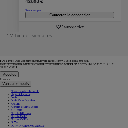
42 890 €
En savoir plus
Contactez la concession
Sauvegardez
1 Véhicules similaires
POST https://usc-webcomponents.toyota-europe.com/v1/used-stock-cars/fr/fr?
brand=toyota&uscContext=used&uscEnv=production&vehicleForSaleId=ba11d55c-d42e-4f10-87a8-
909981a43354
Modèles
Modèles
Véhicules neufs
Tous les véhicules neufs
Aygo X Hybride
Yaris
Yaris Cross Hybride
Corolla
Corolla Touring Sports
GR Yaris
Toyota GR Supra
Toyota C-HR
Toyota C-HR+
RAV4
RAV4 Hybride Rechargeable