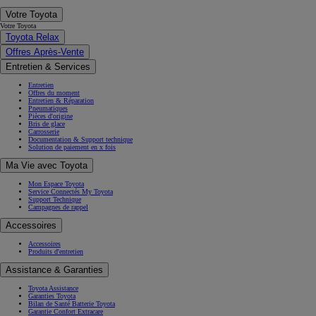
Votre Toyota
Votre Toyota
Toyota Relax
Offres Après-Vente
Entretien & Services
Entretien
Offres du moment
Entretien & Réparation
Pneumatiques
Pièces d'origine
Bris de glace
Carrosserie
Documentation & Support technique
Solution de paiement en x fois
Ma Vie avec Toyota
Mon Espace Toyota
Service Connectés My Toyota
Support Technique
Campagnes de rappel
Accessoires
Accessoires
Produits d'entretien
Assistance & Garanties
Toyota Assistance
Garanties Toyota
Bilan de Santé Batterie Toyota
Garantie Confort Extracare