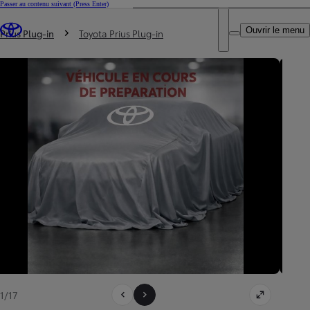
Passer au contenu suivant
(Press Enter)
DEALER NAME
Vous êtes ici
:
Ouvrir le menu
Trouvez un partenaire Toyota
Prius Plug-in
Toyota Prius Plug-in
1/17