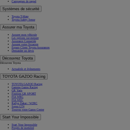
Campagnes de rappel
Systèmes de sécurité
Toyota T-Mate
Toyota Safety Sense
Assurer ma Toyota
Assurer mon véhicule
Les options sur-mesure
Assurance Connectée
Assurer votre Occasion
Espace Client Toyota Assurances
Demander un devis
Découvrez Toyota
Découvrez Toyota
Actualités et évènements
TOYOTA GAZOO Racing
TOYOTA GAZOO Racing
Gamme Gazoo Racing
GR Yaris
Finition GR SPORT
FIA WRC
FIA WEC
Rallye Dakar / W2RC
Supra GT4
Trouvez votre Gazoo Center
Start Your Impossible
Start Your Impossible
Projets de mobilité