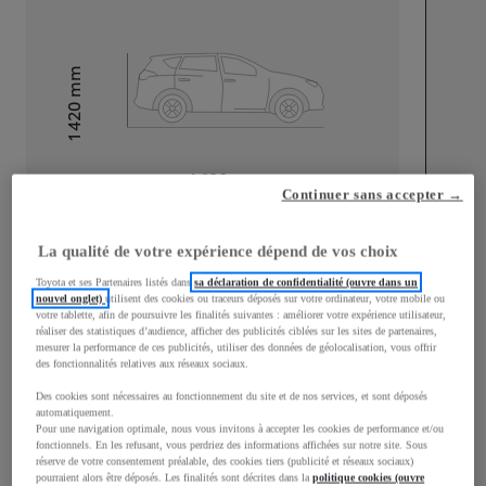
mm
1 420
Hauteur
Longueur
4 600
mm
Continuer sans accepter →
La qualité de votre expérience dépend de vos choix
Toyota et ses Partenaires listés dans
sa déclaration de confidentialité (ouvre dans un
nouvel onglet)
utilisent des cookies ou traceurs déposés sur votre ordinateur, votre mobile ou
votre tablette, afin de poursuivre les finalités suivantes : améliorer votre expérience utilisateur,
Largeur
1 782
mm
réaliser des statistiques d’audience, afficher des publicités ciblées sur les sites de partenaires,
mesurer la performance de ces publicités, utiliser des données de géolocalisation, vous offrir
des fonctionnalités relatives aux réseaux sociaux.
Des cookies sont nécessaires au fonctionnement du site et de nos services, et sont déposés
automatiquement.
Pour une navigation optimale, nous vous invitons à accepter les cookies de performance et/ou
Consommation mixte
fonctionnels. En les refusant, vous perdriez des informations affichées sur notre site. Sous
réserve de votre consentement préalable, des cookies tiers (publicité et réseaux sociaux)
Consommation mixte
0,5
L/100 km
pourraient alors être déposés. Les finalités sont décrites dans la
politique cookies (ouvre