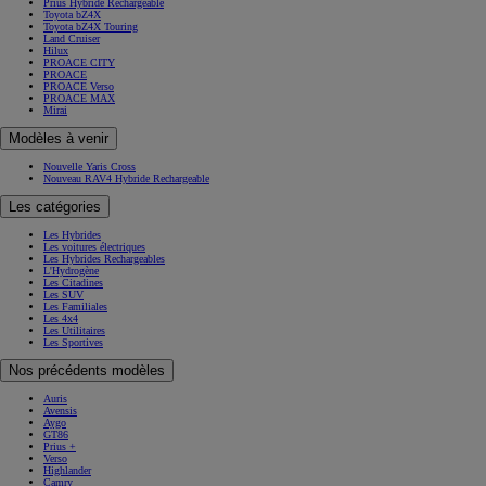
Prius Hybride Rechargeable
Toyota bZ4X
Toyota bZ4X Touring
Land Cruiser
Hilux
PROACE CITY
PROACE
PROACE Verso
PROACE MAX
Mirai
Modèles à venir
Nouvelle Yaris Cross
Nouveau RAV4 Hybride Rechargeable
Les catégories
Les Hybrides
Les voitures électriques
Les Hybrides Rechargeables
L'Hydrogène
Les Citadines
Les SUV
Les Familiales
Les 4x4
Les Utilitaires
Les Sportives
Nos précédents modèles
Auris
Avensis
Aygo
GT86
Prius +
Verso
Highlander
Camry