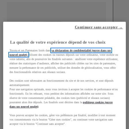
Continuer sans accepter →
mm
1 455
Hauteur
La qualité de votre expérience dépend de vos choix
Toyota et ses Partenaires listés dans
sa déclaration de confidentialité (ouvre dans un
Longueur
3 995
mm
nouvel onglet)
utilisent des cookies ou traceurs déposés sur votre ordinateur, votre mobile ou
votre tablette, afin de poursuivre les finalités suivantes : améliorer votre expérience utilisateur,
réaliser des statistiques d’audience, afficher des publicités ciblées sur les sites de partenaires,
mesurer la performance de ces publicités, utiliser des données de géolocalisation, vous offrir
des fonctionnalités relatives aux réseaux sociaux.
Des cookies sont nécessaires au fonctionnement du site et de nos services, et sont déposés
automatiquement.
Pour une navigation optimale, nous vous invitons à accepter les cookies de performance et/ou
fonctionnels. En les refusant, vous perdriez des informations affichées sur notre site. Sous
Largeur
1 805
mm
réserve de votre consentement préalable, des cookies tiers (publicité et réseaux sociaux)
pourraient alors être déposés. Les finalités sont décrites dans la
politique cookies (ouvre
dans un nouvel onglet)
.
Vous pouvez accepter les cookies, gérer vos préférences par finalité, modifier à tout moment
vos consentements via le bouton "Gérer mes cookies", ou continuer votre navigation sans
Consommation mixte
accepter via le bouton "Continuer sans accepter".