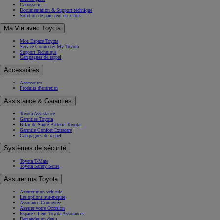
Bris de glace
Carrosserie
Documentation & Support technique
Solution de paiement en x fois
Ma Vie avec Toyota
Mon Espace Toyota
Service Connectés My Toyota
Support Technique
Campagnes de rappel
Accessoires
Accessoires
Produits d'entretien
Assistance & Garanties
Toyota Assistance
Garanties Toyota
Bilan de Santé Batterie Toyota
Garantie Confort Extracare
Campagnes de rappel
Systèmes de sécurité
Toyota T-Mate
Toyota Safety Sense
Assurer ma Toyota
Assurer mon véhicule
Les options sur-mesure
Assurance Connectée
Assurer votre Occasion
Espace Client Toyota Assurances