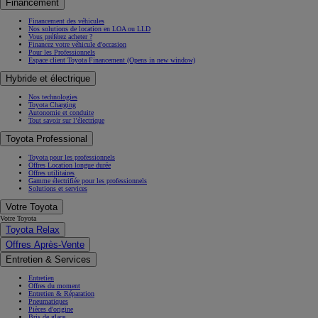
Financement
Financement des véhicules
Nos solutions de location en LOA ou LLD
Vous préférez acheter ?
Financez votre véhicule d'occasion
Pour les Professionnels
Espace client Toyota Financement
(Opens in new window)
Hybride et électrique
Nos technologies
Toyota Charging
Autonomie et conduite
Tout savoir sur l’électrique
Toyota Professional
Toyota pour les professionnels
Offres Location longue durée
Offres utilitaires
Gamme électrifiée pour les professionnels
Solutions et services
Votre Toyota
Votre Toyota
Toyota Relax
Offres Après-Vente
Entretien & Services
Entretien
Offres du moment
Entretien & Réparation
Pneumatiques
Pièces d'origine