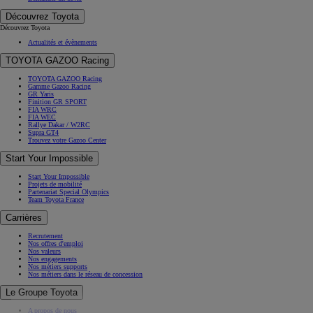
Demander un devis
Découvrez Toyota
Découvrez Toyota
Actualités et évènements
TOYOTA GAZOO Racing
TOYOTA GAZOO Racing
Gamme Gazoo Racing
GR Yaris
Finition GR SPORT
FIA WRC
FIA WEC
Rallye Dakar / W2RC
Supra GT4
Trouvez votre Gazoo Center
Start Your Impossible
Start Your Impossible
Projets de mobilité
Partenariat Special Olympics
Team Toyota France
Carrières
Recrutement
Nos offres d'emploi
Nos valeurs
Nos engagements
Nos métiers supports
Nos métiers dans le réseau de concession
Le Groupe Toyota