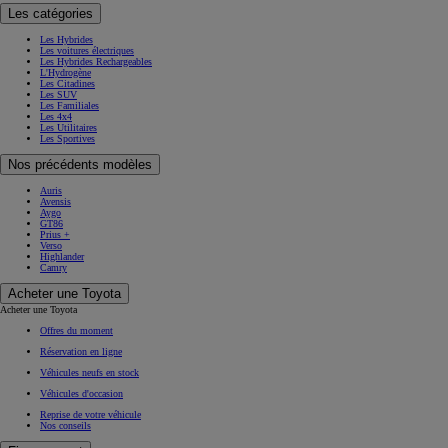
Les catégories
Les Hybrides
Les voitures électriques
Les Hybrides Rechargeables
L'Hydrogène
Les Citadines
Les SUV
Les Familiales
Les 4x4
Les Utilitaires
Les Sportives
Nos précédents modèles
Auris
Avensis
Aygo
GT86
Prius +
Verso
Highlander
Camry
Acheter une Toyota
Acheter une Toyota
Offres du moment
Réservation en ligne
Véhicules neufs en stock
Véhicules d'occasion
Reprise de votre véhicule
Nos conseils