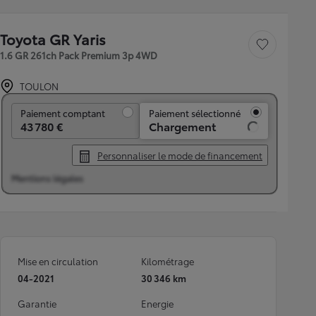
Toyota GR Yaris
Sauvegarder le véh
1.6 GR 261ch Pack Premium 3p 4WD
TOULON
Paiement comptant
Paiement comptant
Paiement sélectionné
43 780 €
714 € /mois
Personnaliser le mode de financement
Mentions légales
Mise en circulation
Kilométrage
04-2021
30 346 km
Garantie
Energie