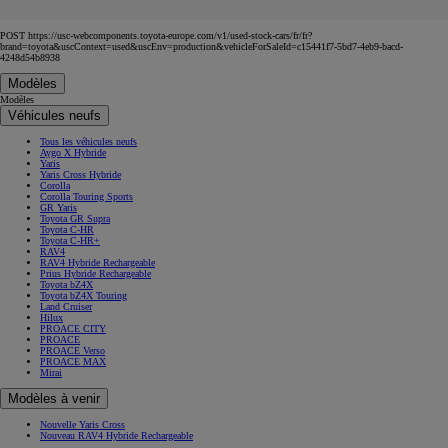
POST https://usc-webcomponents.toyota-europe.com/v1/used-stock-cars/fr/fr?
brand=toyota&uscContext=used&uscEnv=production&vehicleForSaleId=c15441f7-5bd7-4eb9-bacd-
4248d54b8938
Modèles
Modèles
Véhicules neufs
Tous les véhicules neufs
Aygo X Hybride
Yaris
Yaris Cross Hybride
Corolla
Corolla Touring Sports
GR Yaris
Toyota GR Supra
Toyota C-HR
Toyota C-HR+
RAV4
RAV4 Hybride Rechargeable
Prius Hybride Rechargeable
Toyota bZ4X
Toyota bZ4X Touring
Land Cruiser
Hilux
PROACE CITY
PROACE
PROACE Verso
PROACE MAX
Mirai
Modèles à venir
Nouvelle Yaris Cross
Nouveau RAV4 Hybride Rechargeable