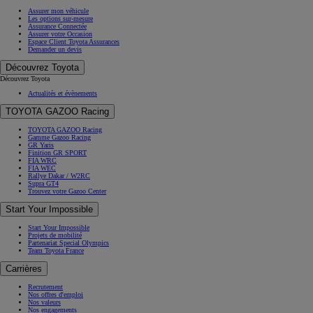
Assurer mon véhicule
Les options sur-mesure
Assurance Connectée
Assurer votre Occasion
Espace Client Toyota Assurances
Demander un devis
Découvrez Toyota
Découvrez Toyota
Actualités et évènements
TOYOTA GAZOO Racing
TOYOTA GAZOO Racing
Gamme Gazoo Racing
GR Yaris
Finition GR SPORT
FIA WRC
FIA WEC
Rallye Dakar / W2RC
Supra GT4
Trouvez votre Gazoo Center
Start Your Impossible
Start Your Impossible
Projets de mobilité
Partenariat Special Olympics
Team Toyota France
Carrières
Recrutement
Nos offres d'emploi
Nos valeurs
Nos engagements