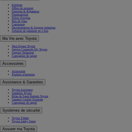
Entretien
Offres du moment
Entretien & Réparation
Pneumatiques
Pièces d'origine
Bris de glace
Carrosserie
Documentation & Support technique
Solution de paiement en x fois
Ma Vie avec Toyota
Mon Espace Toyota
Service Connectés My Toyota
Support Technique
Campagnes de rappel
Accessoires
Accessoires
Produits d'entretien
Assistance & Garanties
Toyota Assistance
Garanties Toyota
Bilan de Santé Batterie Toyota
Garantie Confort Extracare
Campagnes de rappel
Systèmes de sécurité
Toyota T-Mate
Toyota Safety Sense
Assurer ma Toyota