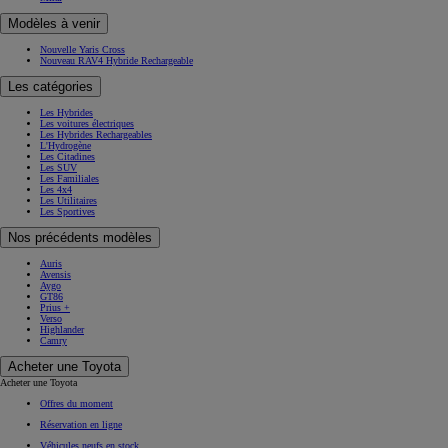
Modèles à venir
Nouvelle Yaris Cross
Nouveau RAV4 Hybride Rechargeable
Les catégories
Les Hybrides
Les voitures électriques
Les Hybrides Rechargeables
L'Hydrogène
Les Citadines
Les SUV
Les Familiales
Les 4x4
Les Utilitaires
Les Sportives
Nos précédents modèles
Auris
Avensis
Aygo
GT86
Prius +
Verso
Highlander
Camry
Acheter une Toyota
Acheter une Toyota
Offres du moment
Réservation en ligne
Véhicules neufs en stock