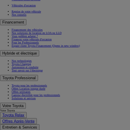
Véhicules d'occasion
Reprise de votre véhicule
Nos conseils
Financement
Financement des véhicules
Nos solutions de location en LOA ou LLD
Vous préférez acheter ?
Financez votre véhicule d'occasion
Pour les Professionnels
Espace client Toyota Financement
(Opens in new window)
Hybride et électrique
Nos technologies
Toyota Charging
Autonomie et conduite
Tout savoir sur l’électrique
Toyota Professional
Toyota pour les professionnels
Offres Location longue durée
Offres utilitaires
Gamme électrifiée pour les professionnels
Solutions et services
Votre Toyota
Votre Toyota
Toyota Relax
Offres Après-Vente
Entretien & Services