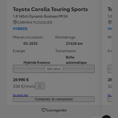
Toyota Corolla Touring Sports
Toy
1.8 140ch Dynamic Business MY24
1.8 1
CARHAIX PLOUGUER
CA
HYBRIDE
HYBR
Mise en circulation
Kilométrage
Mise e
03-2025
23 626 km
Energie
Transmission
Energ
Boîte
Hybride Essence
automatique
Voir plus
26 990 €
26 99
330 €/mois
328 
En savoir plus
En savoir
Contactez la concession
Sauvegardez