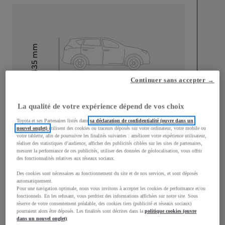
mm
1 435
Hauteur
Continuer sans accepter →
Longueur
4 650
mm
La qualité de votre expérience dépend de vos choix
Toyota et ses Partenaires listés dans
sa déclaration de confidentialité (ouvre dans un
nouvel onglet)
utilisent des cookies ou traceurs déposés sur votre ordinateur, votre mobile ou
votre tablette, afin de poursuivre les finalités suivantes : améliorer votre expérience utilisateur,
réaliser des statistiques d’audience, afficher des publicités ciblées sur les sites de partenaires,
mesurer la performance de ces publicités, utiliser des données de géolocalisation, vous offrir
des fonctionnalités relatives aux réseaux sociaux.
Largeur
1 790
mm
Des cookies sont nécessaires au fonctionnement du site et de nos services, et sont déposés
automatiquement.
Pour une navigation optimale, nous vous invitons à accepter les cookies de performance et/ou
fonctionnels. En les refusant, vous perdriez des informations affichées sur notre site. Sous
réserve de votre consentement préalable, des cookies tiers (publicité et réseaux sociaux)
pourraient alors être déposés. Les finalités sont décrites dans la
politique cookies (ouvre
Consommation mixte
dans un nouvel onglet)
.