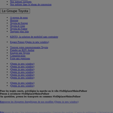
Nos métiers supports
Nos métiers dans le réseau de concession
Le Groupe Toyota
A propos de nous
Histoire
Toyota en Europe
Toyota et vous
Toyota en France
Toujours plus loin
KINTO, la solution de mobilité sans contrainte
Espace Presse
(Opens in new window)
Trouvez votre concessionnaire Toyota
Prendre un RDV Atelier
Essayez une Toyota
Contactez-nous
Foire aux questions
(Opens in new window)
(Opens in new window)
(Opens in new window)
(Opens in new window)
(Opens in new window)
(Opens in new window)
(Opens in new window)
(Opens in new window)
Pour les trajets courts, privilégiez la marche ou le vélo #SeDéplacerMoinsPolluer
Pensez à covoiturer #SeDéplacerMoinsPolluer
Au quotidien, prenez les transports en commun #SeDéplacerMoinsPolluer
Retrouvez les étiquettes énergétiques de nos modèles
(Opens in new window)
Réglement du site
|
Vos informations personnelles
|
Gestion des cookies
|
Centre de préférences
|
Déclaration de