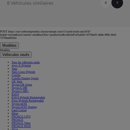
8 Véhicules similaires
POST https://usc-webcomponents.toyota-europe.com/v1/used-stock-cars/fr/fr?
brand=toyota&uscContext=used&uscEnv=production&vehicleForSaleId=c670da41-ddde-498c-bbef-
7379beeb92be
Modèles
Modèles
Véhicules neufs
Tous les véhicules neufs
Aygo X Hybride
Yaris
Yaris Cross Hybride
Corolla
Corolla Touring Sports
GR Yaris
Toyota GR Supra
Toyota C-HR
Toyota C-HR+
RAV4
RAV4 Hybride Rechargeable
Prius Hybride Rechargeable
Toyota bZ4X
Toyota bZ4X Touring
Land Cruiser
Hilux
PROACE CITY
PROACE
PROACE Verso
PROACE MAX
Mirai