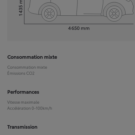
1 435
Hauteur
Longueur
4 650
mm
Consommation mixte
Consommation mixte
Émissions CO2
Performances
Vitesse maximale
Accélération 0-100km/h
Transmission