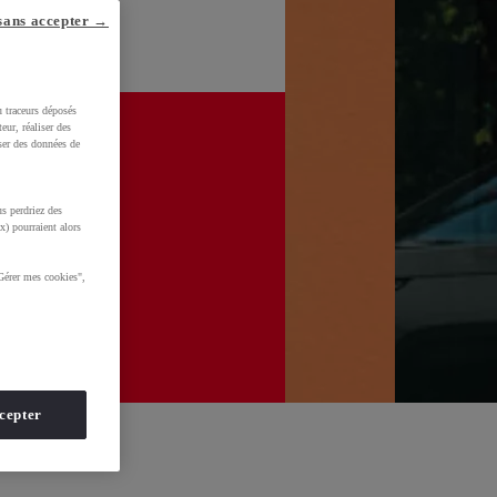
sans accepter →
u traceurs déposés
eur, réaliser des
iser des données de
s perdriez des
x) pourraient alors
Gérer mes cookies",
cepter