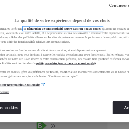
Continuer 
La qualité de votre expérience dépend de vos choix
rtenaires listés dans
sa déclaration de confidentialité (ouvre dans un nouvel onglet)
utilisent des cookies o
teur, votre mobile ou votre tablette, afin de poursuivre les finalités suivantes : améliorer votre expérience utilisat
udience, afficher des publicités ciblées sur les sites de partenaires, mesurer la performance de ces publicités, util
 vous offrir des fonctionnalités relatives aux réseaux sociaux.
t nécessaires au fonctionnement du site et de nos services, et sont déposés automatiquement.
tion optimale, nous vous invitons à accepter les cookies de performance et/ou fonctionnels. En les refusant, vou
ichées sur notre site. Sous réserve de votre consentement préalable, des cookies tiers (publicité et réseaux sociau
s finalités sont décrites dans la
politique cookies (ouvre dans un nouvel onglet)
.
epter les cookies, gérer vos préférences par finalité, modifier à tout moment vos consentements via le bouton "
Services
Concession
re navigation sans accepter via le bouton "Continuer sans accepter".
s sur notre politique des cookies
rtenaires
Energie
oyota Occasions
Hybride Essence
es cookies
Ac
Étiquette énergétique