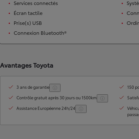
Services connectés
Syst
Écran tactile
Conne
Prise(s) USB
Ordi
Connexion Bluetooth®
Avantages Toyota
TOYOTA C-HR
HYBRIDE OU HYBRIDE RECHARGEABLE
Disponible rapidement
3 ans de garantie
150 po
Contrôle gratuit après 30 jours ou 1500km
Satisf
Assistance Européenne 24h/24
Véhic
passa