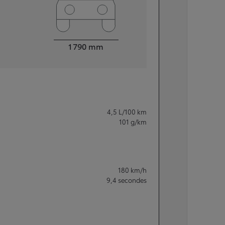
Largeur
1 790
mm
4,5
L/100 km
101
g/km
180
km/h
9,4
secondes