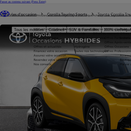
Passer au contenu suivant
(Press Enter)
Vous êtes ici
:
Véhicules d'occasion
Corolla Touring Sports
Toyota Corolla Tou
Véhicules neufs
Véhicules d'occasion
Hybride et électrique
Acheter une Toyota
Votre T
Nos voitures d'occasion
Toutes les motorisations
Reprise de votre voiture
Toyota 
Tous les modèles
Citadines
SUV & Familiales
100% électriqu
Avantages Toyota Occasions
Hybride
Offres du moment
Offres 
Nouvelle Aygo X
Réservez en ligne
Hybride Rechargeable
Offres Particuliers
Entrete
HYBRIDE
Livraison près de chez vous
100% Électrique
Offres Après-vente
Offres et actualités
Hydrogène
Offres Occasions
Financez votre occasion
Toutes nos technologies
Offres Professionn
Assurez votre occasion
Accesso
Revendez votre véhicule cash
Boutiqu
Nos conseils
Ma vie 