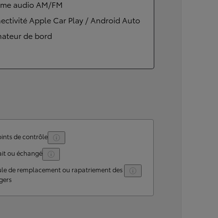
ème audio AM/FM
ctivité Apple Car Play / Android Auto
nateur de bord
ints de contrôle
ait ou échangé
ule de remplacement ou rapatriement des
gers