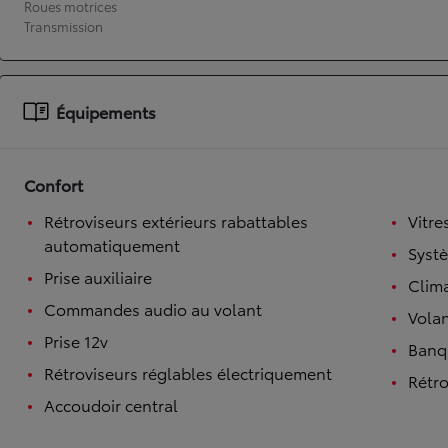
Roues motrices
Transmission
À partir de 19 700 €
Nouvelle Yaris Cross
HYBRIDE
Disponible prochainement
Équipements
Confort
Rétroviseurs extérieurs rabattables
Vitre
automatiquement
Syst
Prise auxiliaire
Clim
Commandes audio au volant
Volan
Prise 12v
Banqu
Rétroviseurs réglables électriquement
Rétro
Accoudoir central