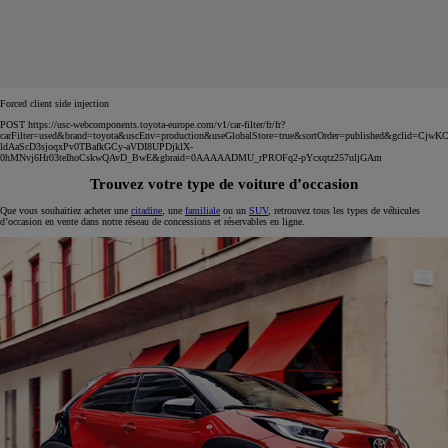
Forced client side injection
POST https://usc-webcomponents.toyota-europe.com/v1/car-filter/fr/fr?
carFilter=used&brand=toyota&uscEnv=production&useGlobalStore=true&sortOrder=published&gclid=C
ldAaScD3sjoqxPv0TBafkGCy-aVDI8UPDjklX-
0hMNvj6Hr03teIhoCskwQAvD_BwE&gbraid=0AAAAADMU_rPROFq2-pYcxqtz257uljGAm
Trouvez votre type de voiture d’occasion
Que vous souhaitiez acheter une
citadine
, une
familiale
ou un
SUV
, retrouvez tous les types de véhicules
d’occasion en vente dans notre réseau de concessions et réservables en ligne.