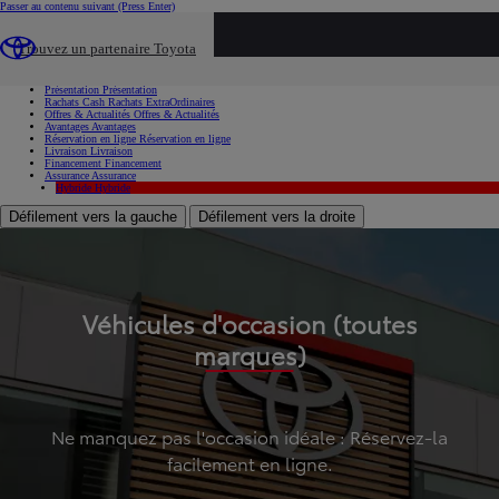
Passer au contenu suivant
(Press Enter)
...
Trouvez un partenaire Toyota
Voiture d'occasion
Présentation
Présentation
Rachats Cash
Rachats ExtraOrdinaires
Offres & Actualités
Offres & Actualités
Avantages
Avantages
Réservation en ligne
Réservation en ligne
Livraison
Livraison
Financement
Financement
Assurance
Assurance
Hybride
Hybride
Défilement vers la gauche
Défilement vers la droite
Véhicules d'occasion (toutes
marques)
Ne manquez pas l'occasion idéale : Réservez-la
facilement en ligne.