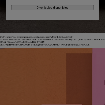
0 véhicules disponibles
POST https://usc-webcomponents.toyota-europe.com/v1/car-filter-header/fr/fr?
carFilter=used&brand=toyota&uscEnv=production&useGlobalStore=true&gclid=CjwKCAjwhNbTBhB4EiwA
ldAaScD3sjoqxPv0TBafkGCy-aVDI8UPDjklX-
0hMNvj6Hr03teIhoCskwQAvD_BwE&gbraid=0AAAAADMU_rPROFq2-pYcxqtz257uljGAm