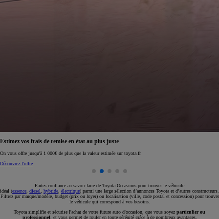
Estimez vos frais de remise en état au plus juste
On vous offre jusqu'à 1 000€ de plus que la valeur estimée sur toyota.fr
Découvrez l'offre
Faites confiance au savoir-faire de Toyota Occasions pour trouver le véhicule
idéal (
essence
,
diesel
,
hybride
,
électrique
) parmi une large sélection d’annonces Toyota et d’autres constructeurs.
Filtrez par marque/modèle, budget (prix ou loyer) ou localisation (ville, code postal et concession) pour trouver
le véhicule qui correspond à vos besoins.
Toyota simplifie et sécurise l'achat de votre future auto d'occasion, que vous soyez
particulier ou
professionnel
, et vous permet de rouler en toute sérénité grâce à de nombreux avantages.