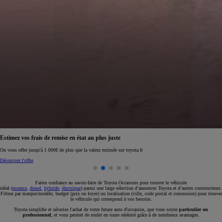
Réservez en ligne votre occasion pour 1€ seulement
Réservez en ligne
Faites confiance au savoir-faire de Toyota Occasions pour trouver le véhicule
idéal (
essence
,
diesel
,
hybride
,
électrique
) parmi une large sélection d’annonces Toyota et d’autres constructeurs.
Filtrez par marque/modèle, budget (prix ou loyer) ou localisation (ville, code postal et concession) pour trouver
le véhicule qui correspond à vos besoins.
Toyota simplifie et sécurise l'achat de votre future auto d'occasion, que vous soyez
particulier ou
professionnel
, et vous permet de rouler en toute sérénité grâce à de nombreux avantages.