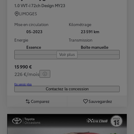
1.0 VVT-i 72ch Design MY23
LIMOGES
Mise en circulation
Kilométrage
05-2023
23 591 km
Energie
Transmission
Essence
Boîte manuelle
Voir plus
15 990 €
226 €/mois
En savoir plus
Contactez la concession
Comparez
Sauvegardez