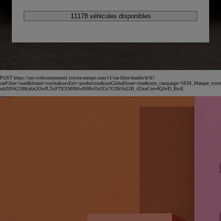
11178 véhicules disponibles
POST https://usc-webcomponents.toyota-europe.com/v1/car-filter-header/fr/fr?
carFilter=used&brand=toyota&uscEnv=production&useGlobalStore=true&utm_campaign=SEM_Marqu
uIrZ8SK238Kn6x2OwfL2isPTEXM0MwD0BvOsZGv7GXbVu52B_rl2xoCnw4QAvD_BwE