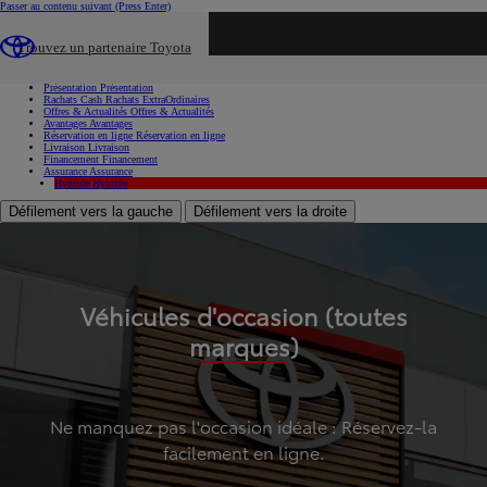
Passer au contenu suivant
(Press Enter)
...
Trouvez un partenaire Toyota
Voiture d'occasion
Présentation
Présentation
Rachats Cash
Rachats ExtraOrdinaires
Offres & Actualités
Offres & Actualités
Avantages
Avantages
Réservation en ligne
Réservation en ligne
Livraison
Livraison
Financement
Financement
Assurance
Assurance
Hybride
Hybride
Défilement vers la gauche
Défilement vers la droite
Véhicules d'occasion (toutes
marques)
Ne manquez pas l'occasion idéale : Réservez-la
facilement en ligne.