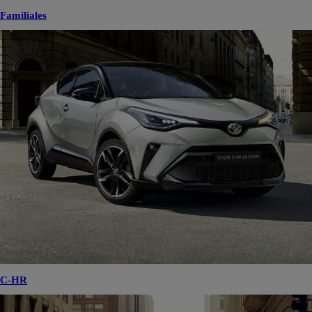
Familiales
C-HR