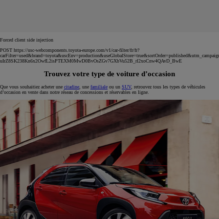
Forced client side injection
POST https://usc-webcomponents.toyota-europe.com/v1/car-filter/fr/fr?
carFilter=used&brand=toyota&uscEnv=production&useGlobalStore=true&sortOrder=published&utm
uIrZ8SK238Kn6x2OwfL2isPTEXM0MwD0BvOsZGv7GXbVu52B_rl2xoCnw4QAvD_BwE
Trouvez votre type de voiture d’occasion
Que vous souhaitiez acheter une
citadine
, une
familiale
ou un
SUV
, retrouvez tous les types de véhicules
d’occasion en vente dans notre réseau de concessions et réservables en ligne.