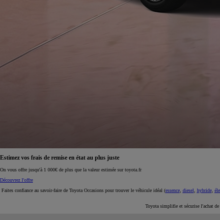
À partir de 19 700 €
Nouvelle Yaris Cross
HYBRIDE
Disponible prochainement
Estimez vos frais de remise en état au plus juste
On vous offre jusqu'à 1 000€ de plus que la valeur estimée sur toyota.fr
Découvrez l'offre
Faites confiance au savoir-faire de Toyota Occasions pour trouver le véhicule idéal (
essence
,
diesel
,
hybride
,
éle
Toyota simplifie et sécurise l'achat d