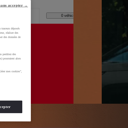
lle ?
sans accepter →
Code Postal / Concession
11173 véhicules disponibles
u traceurs déposés
eur, réaliser des
iser des données de
s perdriez des
d=0AAAAADMU_rOmt8jEeNuSaQZnsYNEuG0CS
x) pourraient alors
Gérer mes cookies",
cepter