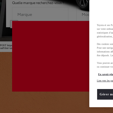
Quelle marque recherchez-vous ?
Quel modèle recherche
Marque
Modèle
Toyota et ses Pa
sur votre ordina
statistiques d’a
géolocalisation,
Des cookies son
POST https://usc-webcomponents.toyota-europe.com/v1/car-filter-header/fr/fr?
Pour une naviga
carFilter=used&brand=toyota&uscEnv=production&useGlobalStore=true&gclid=CjwKCAjw4dDT
informations aff
être déposés. Le
Vous pouvez acc
ou continuer vot
En savoir plu
Lien vers les pa
Gérer m