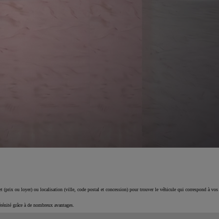
 (prix ou loyer) ou localisation (ville, code postal et concession) pour trouver le véhicule qui correspond à vos
érénité grâce à de nombreux avantages.