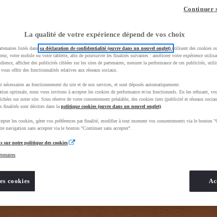
z-vous ?
Quel est votre budget ?
Dans quelle vi
Continuer 
Prix / Loyer
Ville / 
La qualité de votre expérience dépend de vos choix
rtenaires listés dans
sa déclaration de confidentialité (ouvre dans un nouvel onglet)
utilisent des cookies o
teur, votre mobile ou votre tablette, afin de poursuivre les finalités suivantes : améliorer votre expérience utilisat
udience, afficher des publicités ciblées sur les sites de partenaires, mesurer la performance de ces publicités, util
 vous offrir des fonctionnalités relatives aux réseaux sociaux.
t nécessaires au fonctionnement du site et de nos services, et sont déposés automatiquement.
tion optimale, nous vous invitons à accepter les cookies de performance et/ou fonctionnels. En les refusant, vou
BhAqEiwAkHYmSq4GUJcQuAENSKTBLvtnZ_7_qgs1FCJw6xeKY1lU8wpVetTq3f4YdxoC8kUQAvD_BwE&gbrai
ichées sur notre site. Sous réserve de votre consentement préalable, des cookies tiers (publicité et réseaux sociau
s finalités sont décrites dans la
politique cookies (ouvre dans un nouvel onglet)
.
epter les cookies, gérer vos préférences par finalité, modifier à tout moment vos consentements via le bouton "
re navigation sans accepter via le bouton "Continuer sans accepter".
s sur notre politique des cookies
rtenaires
es cookies
Ac