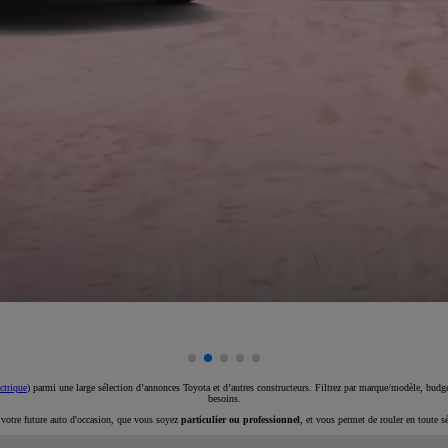
ctrique
) parmi une large sélection d’annonces Toyota et d’autres constructeurs. Filtrez par marque/modèle, budget
besoins.
e votre future auto d'occasion, que vous soyez
particulier ou professionnel
, et vous permet de rouler en toute s