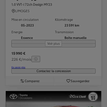
1.0 VVT-i 72ch Design MY23
LIMOGES
Mise en circulation
Kilométrage
05-2023
23 591 km
Energie
Transmission
Essence
Boîte manuelle
Voir plus
15 990 €
226 €/mois
En savoir plus
Contactez la concession
Comparez
Sauvegardez