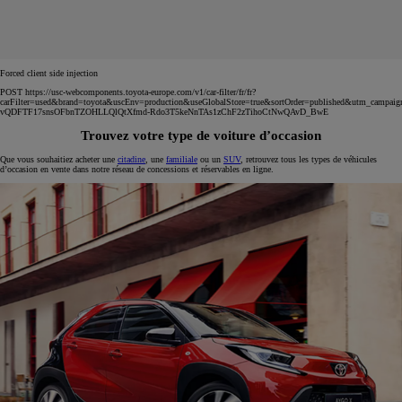
Forced client side injection
POST https://usc-webcomponents.toyota-europe.com/v1/car-filter/fr/fr?
carFilter=used&brand=toyota&uscEnv=production&useGlobalStore=true&sortOrder=published&utm
vQDFTF17snsOFbnTZOHLLQlQtXfmd-Rdo3T5keNnTAs1zChF2zTihoCtNwQAvD_BwE
Trouvez votre type de voiture d’occasion
Que vous souhaitiez acheter une
citadine
, une
familiale
ou un
SUV
, retrouvez tous les types de véhicules
d’occasion en vente dans notre réseau de concessions et réservables en ligne.