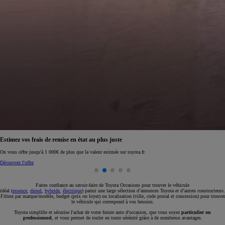
Réservez en ligne votre occasion pour 1€ seulement
Réservez en ligne
Faites confiance au savoir-faire de Toyota Occasions pour trouver le véhicule
idéal (
essence
,
diesel
,
hybride
,
électrique
) parmi une large sélection d’annonces Toyota et d’autres constructeurs.
Filtrez par marque/modèle, budget (prix ou loyer) ou localisation (ville, code postal et concession) pour trouver
le véhicule qui correspond à vos besoins.
Toyota simplifie et sécurise l'achat de votre future auto d'occasion, que vous soyez
particulier ou
professionnel
, et vous permet de rouler en toute sérénité grâce à de nombreux avantages.