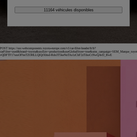
11164 véhicules disponibles
POST https://usc-webcomponents.toyota-europe.com/v1/car-filter-header/fr/fr?
carFilter=used&brand=toyota&uscEnv=production&useGlobalStore=true&utm_campaign=SEM_Marqu
vQDFTF17snsOFbnTZOHLLQlQtXfmd-Rdo3T5keNnTAs1zChF2zTihoCtNwQAvD_BwE