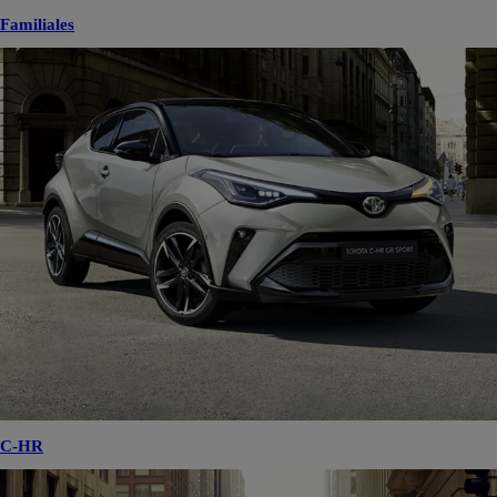
Familiales
C-HR