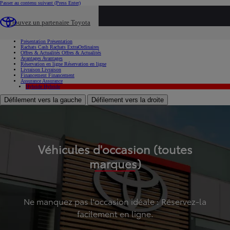
Passer au contenu suivant
(Press Enter)
...
Trouvez un partenaire Toyota
Voiture d'occasion
Présentation
Présentation
Rachats Cash
Rachats ExtraOrdinaires
Offres & Actualités
Offres & Actualités
Avantages
Avantages
Réservation en ligne
Réservation en ligne
Livraison
Livraison
Financement
Financement
Assurance
Assurance
Hybride
Hybride
Défilement vers la gauche
Défilement vers la droite
Véhicules d'occasion (toutes
marques)
Ne manquez pas l'occasion idéale : Réservez-la
facilement en ligne.