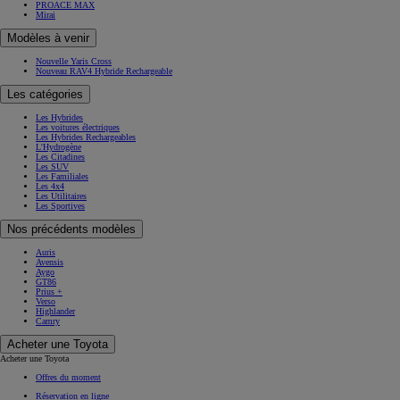
PROACE MAX
Mirai
Modèles à venir
Nouvelle Yaris Cross
Nouveau RAV4 Hybride Rechargeable
Les catégories
Les Hybrides
Les voitures électriques
Les Hybrides Rechargeables
L'Hydrogène
Les Citadines
Les SUV
Les Familiales
Les 4x4
Les Utilitaires
Les Sportives
Nos précédents modèles
Auris
Avensis
Aygo
GT86
Prius +
Verso
Highlander
Camry
Acheter une Toyota
Acheter une Toyota
Offres du moment
Réservation en ligne