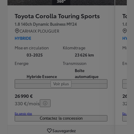
Toyota Corolla Touring Sports
Toy
1.8 140ch Dynamic Business MY24
1.8 1
CARHAIX PLOUGUER
CA
HYBRIDE
HYBR
Mise en circulation
Kilométrage
Mise e
03-2025
23 626 km
Energie
Transmission
Energ
Boîte
Hybride Essence
automatique
Voir plus
26 990 €
26 99
330 €/mois
328 
En savoir plus
En savoir
Contactez la concession
Sauvegardez