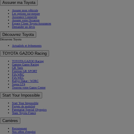
Assurer ma Toyota
Assurer mon véhicule
Les options sur-mesure
Assurance Connectée
Assurer votre Occasion
Espace Client Toyota Assurances
Demander un devis
Découvrez Toyota
Découvrez Toyota
Actualités et évènements
TOYOTA GAZOO Racing
TOYOTA GAZOO Racing
Gamme Gazoo Racing
GR Yaris
Finition GR SPORT
FIA WRC
FIA WEC
Rallye Dakar / W2RC
Supra GT4
Trouvez votre Gazoo Center
Start Your Impossible
Start Your Impossible
Projets de mobilité
Partenariat Special Olympics
Team Toyota France
Carrières
Recrutement
Nos offres d'emploi