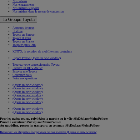
Nos valeurs
Nos engagements
Nos métiers supports
Nos métiers dans le réseau de concession
Le Groupe Toyota
A propos de nous
Histoire
Toyota en Europe
Toyota et vous
Toyota en France
Toujours plus loin
KINTO, la solution de mobilité sans contrainte
Espace Presse
(Opens in new window)
Trouvez votre concessionnaire Toyota
Prendre un RDV Atelier
Essayez une Toyota
Contactez-nous
Foire aux questions
(Opens in new window)
(Opens in new window)
(Opens in new window)
(Opens in new window)
(Opens in new window)
(Opens in new window)
(Opens in new window)
(Opens in new window)
Pour les trajets courts, privilégiez la marche ou le vélo #SeDéplacerMoinsPolluer
Pensez à covoiturer #SeDéplacerMoinsPolluer
Au quotidien, prenez les transports en commun #SeDéplacerMoinsPolluer
Retrouvez les étiquettes énergétiques de nos modèles
(Opens in new window)