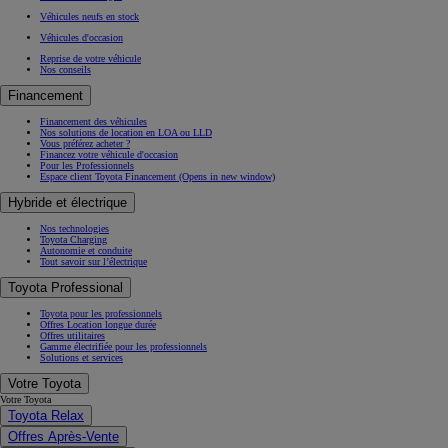
Véhicules neufs en stock
Véhicules d'occasion
Reprise de votre véhicule
Nos conseils
Financement
Financement des véhicules
Nos solutions de location en LOA ou LLD
Vous préférez acheter ?
Financez votre véhicule d'occasion
Pour les Professionnels
Espace client Toyota Financement
(Opens in new window)
Hybride et électrique
Nos technologies
Toyota Charging
Autonomie et conduite
Tout savoir sur l’électrique
Toyota Professional
Toyota pour les professionnels
Offres Location longue durée
Offres utilitaires
Gamme électrifiée pour les professionnels
Solutions et services
Votre Toyota
Votre Toyota
Toyota Relax
Offres Après-Vente