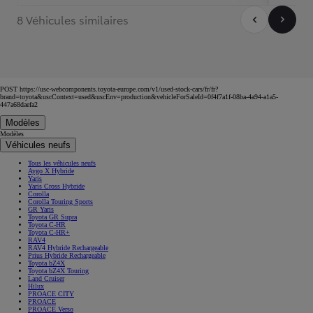
8 Véhicules similaires
POST https://usc-webcomponents.toyota-europe.com/v1/used-stock-cars/fr/fr?
brand=toyota&uscContext=used&uscEnv=production&vehicleForSaleId=0f4f7a1f-08ba-4a94-a1a5-
447a68daefa2
Modèles
Modèles
Véhicules neufs
Tous les véhicules neufs
Aygo X Hybride
Yaris
Yaris Cross Hybride
Corolla
Corolla Touring Sports
GR Yaris
Toyota GR Supra
Toyota C-HR
Toyota C-HR+
RAV4
RAV4 Hybride Rechargeable
Prius Hybride Rechargeable
Toyota bZ4X
Toyota bZ4X Touring
Land Cruiser
Hilux
PROACE CITY
PROACE
PROACE Verso