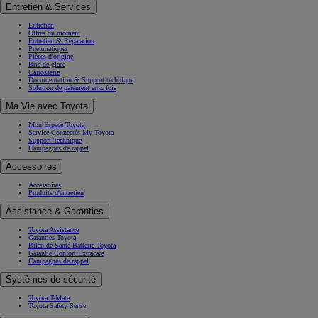
Entretien & Services
Entretien
Offres du moment
Entretien & Réparation
Pneumatiques
Pièces d'origine
Bris de glace
Carrosserie
Documentation & Support technique
Solution de paiement en x fois
Ma Vie avec Toyota
Mon Espace Toyota
Service Connectés My Toyota
Support Technique
Campagnes de rappel
Accessoires
Accessoires
Produits d'entretien
Assistance & Garanties
Toyota Assistance
Garanties Toyota
Bilan de Santé Batterie Toyota
Garantie Confort Extracare
Campagnes de rappel
Systèmes de sécurité
Toyota T-Mate
Toyota Safety Sense