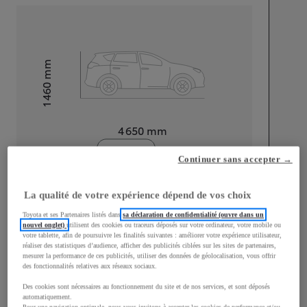
mm
1 460
Hauteur
Longueur
4 650
mm
Continuer sans accepter →
La qualité de votre expérience dépend de vos choix
Toyota et ses Partenaires listés dans
sa déclaration de confidentialité (ouvre dans un
Largeur
1 790
mm
nouvel onglet)
utilisent des cookies ou traceurs déposés sur votre ordinateur, votre mobile ou
votre tablette, afin de poursuivre les finalités suivantes : améliorer votre expérience utilisateur,
réaliser des statistiques d’audience, afficher des publicités ciblées sur les sites de partenaires,
mesurer la performance de ces publicités, utiliser des données de géolocalisation, vous offrir
des fonctionnalités relatives aux réseaux sociaux.
Des cookies sont nécessaires au fonctionnement du site et de nos services, et sont déposés
Consommation mixte
automatiquement.
Pour une navigation optimale, nous vous invitons à accepter les cookies de performance et/ou