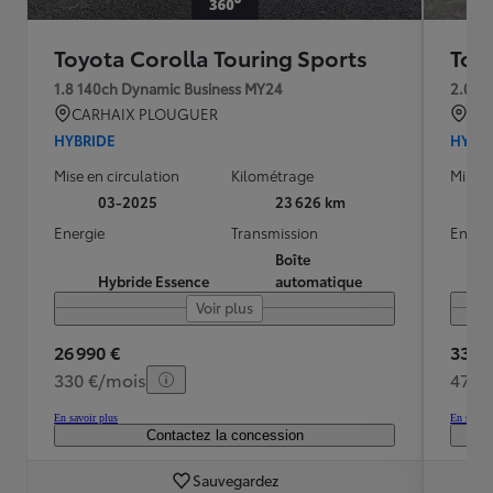
Toyota Corolla Touring Sports
Toy
1.8 140ch Dynamic Business MY24
2.0 1
CARHAIX PLOUGUER
Par
HYBRIDE
HYBR
Mise en circulation
Kilométrage
Mise e
03-2025
23 626 km
Energie
Transmission
Energ
Boîte
Hybride Essence
automatique
Voir plus
26 990 €
33 98
330 €/mois
479 
En savoir plus
En savoir
Contactez la concession
Sauvegardez