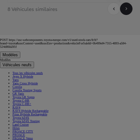
8 Véhicules similaires
POST https://usc-webcomponents.toyota-europe.com/v1/used-stock-cars/fr/fr?
brand=toyota&uscContext=used&uscEnv=production&vehicleForSaleId=0b499ef4-7315-4893-a584-
524d86fa3f1f
Modèles
Modèles
Véhicules neufs
Tous les véhicules neufs
Aygo X Hybride
Yaris
Yaris Cross Hybride
Corolla
Corolla Touring Sports
GR Yaris
Toyota GR Supra
Toyota C-HR
Toyota C-HR+
RAV4
RAV4 Hybride Rechargeable
Prius Hybride Rechargeable
Toyota bZ4X
Toyota bZ4X Touring
Land Cruiser
Hilux
PROACE CITY
PROACE
PROACE Verso