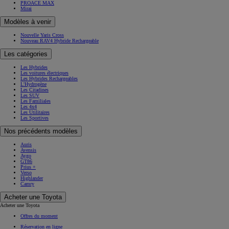
PROACE MAX
Mirai
Modèles à venir
Nouvelle Yaris Cross
Nouveau RAV4 Hybride Rechargeable
Les catégories
Les Hybrides
Les voitures électriques
Les Hybrides Rechargeables
L'Hydrogène
Les Citadines
Les SUV
Les Familiales
Les 4x4
Les Utilitaires
Les Sportives
Nos précédents modèles
Auris
Avensis
Aygo
GT86
Prius +
Verso
Highlander
Camry
Acheter une Toyota
Acheter une Toyota
Offres du moment
Réservation en ligne