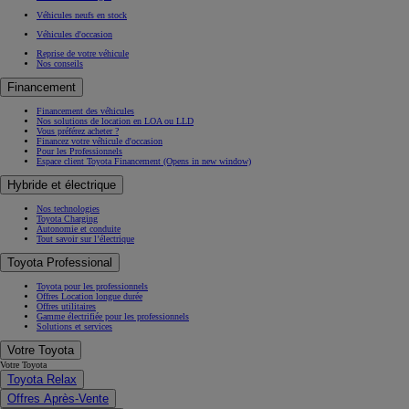
Véhicules neufs en stock
Véhicules d'occasion
Reprise de votre véhicule
Nos conseils
Financement
Financement des véhicules
Nos solutions de location en LOA ou LLD
Vous préférez acheter ?
Financez votre véhicule d'occasion
Pour les Professionnels
Espace client Toyota Financement
(Opens in new window)
Hybride et électrique
Nos technologies
Toyota Charging
Autonomie et conduite
Tout savoir sur l’électrique
Toyota Professional
Toyota pour les professionnels
Offres Location longue durée
Offres utilitaires
Gamme électrifiée pour les professionnels
Solutions et services
Votre Toyota
Votre Toyota
Toyota Relax
Offres Après-Vente