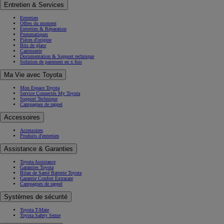
Entretien & Services
Entretien
Offres du moment
Entretien & Réparation
Pneumatiques
Pièces d'origine
Bris de glace
Carrosserie
Documentation & Support technique
Solution de paiement en x fois
Ma Vie avec Toyota
Mon Espace Toyota
Service Connectés My Toyota
Support Technique
Campagnes de rappel
Accessoires
Accessoires
Produits d'entretien
Assistance & Garanties
Toyota Assistance
Garanties Toyota
Bilan de Santé Batterie Toyota
Garantie Confort Extracare
Campagnes de rappel
Systèmes de sécurité
Toyota T-Mate
Toyota Safety Sense