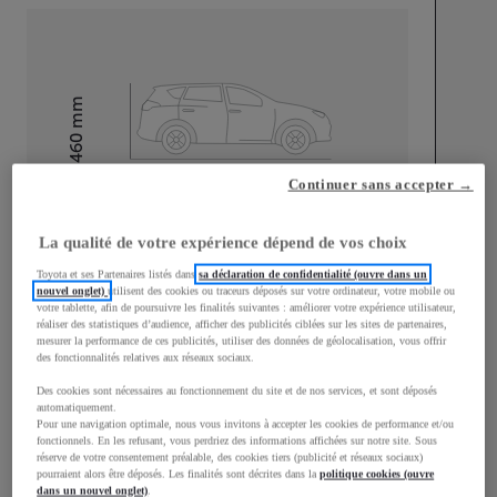
mm
1 460
Hauteur
Continuer sans accepter →
Longueur
4 650
mm
La qualité de votre expérience dépend de vos choix
Toyota et ses Partenaires listés dans
sa déclaration de confidentialité (ouvre dans un
nouvel onglet)
utilisent des cookies ou traceurs déposés sur votre ordinateur, votre mobile ou
votre tablette, afin de poursuivre les finalités suivantes : améliorer votre expérience utilisateur,
réaliser des statistiques d’audience, afficher des publicités ciblées sur les sites de partenaires,
mesurer la performance de ces publicités, utiliser des données de géolocalisation, vous offrir
des fonctionnalités relatives aux réseaux sociaux.
Largeur
1 790
mm
Des cookies sont nécessaires au fonctionnement du site et de nos services, et sont déposés
automatiquement.
Pour une navigation optimale, nous vous invitons à accepter les cookies de performance et/ou
fonctionnels. En les refusant, vous perdriez des informations affichées sur notre site. Sous
réserve de votre consentement préalable, des cookies tiers (publicité et réseaux sociaux)
Consommation mixte
pourraient alors être déposés. Les finalités sont décrites dans la
politique cookies (ouvre
dans un nouvel onglet)
.