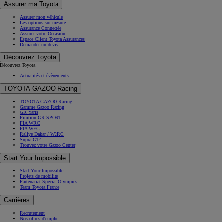
Assurer ma Toyota
Assurer mon véhicule
Les options sur-mesure
Assurance Connectée
Assurer votre Occasion
Espace Client Toyota Assurances
Demander un devis
Découvrez Toyota
Découvrez Toyota
Actualités et évènements
TOYOTA GAZOO Racing
TOYOTA GAZOO Racing
Gamme Gazoo Racing
GR Yaris
Finition GR SPORT
FIA WRC
FIA WEC
Rallye Dakar / W2RC
Supra GT4
Trouvez votre Gazoo Center
Start Your Impossible
Start Your Impossible
Projets de mobilité
Partenariat Special Olympics
Team Toyota France
Carrières
Recrutement
Nos offres d'emploi