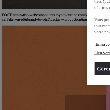
tiers (pu
décrites
POST https://usc-webcomponents.toyota-europe.com/v1/car-filter-head
carFilter=used&brand=toyota&uscEnv=production&useG
Vous pouv
tout mom
votre na
En savoi
Lien vers
Gére