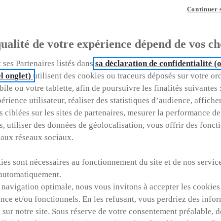
Continuer 
s d'occasion (toutes
ualité de votre expérience dépend de vos ch
 ses Partenaires listés dans
sa déclaration de confidentialité 
l onglet)
utilisent des cookies ou traceurs déposés sur votre or
l'occasion idéale : Réservez-la faci
ile ou votre tablette, afin de poursuivre les finalités suivantes 
érience utilisateur, réaliser des statistiques d’audience, affiche
s ciblées sur les sites de partenaires, mesurer la performance de
s, utiliser des données de géolocalisation, vous offrir des fonct
Quel est votre
Dans quel
 aux réseaux sociaux.
us ?
budget ?
Ville
es sont nécessaires au fonctionnement du site et de nos service
automatiquement.
Prix / Loyer
 navigation optimale, nous vous invitons à accepter les cookies
nce et/ou fonctionnels. En les refusant, vous perdriez des info
 sur notre site. Sous réserve de votre consentement préalable, 