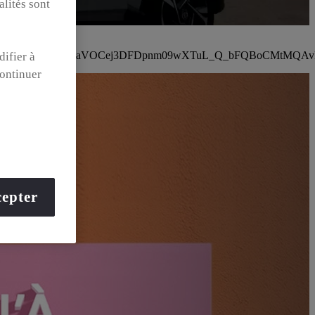
alités sont
4XLm0pudmZKe_AzecZbDgaVOCej3DFDpnm09wXTuL_Q_bFQBoCM
difier à
ontinuer
epter