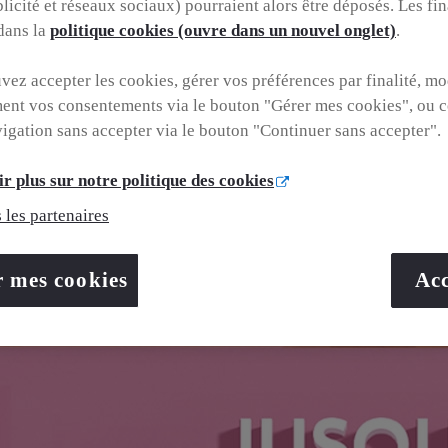
blicité et réseaux sociaux) pourraient alors être déposés. Les fin
 dans la
politique cookies (ouvre dans un nouvel onglet)
.
er/fr/fr?
lobalStore=true&gclid=CjwKCAjw4dDTBhAqEiwAkHYmSj_ymp
ez accepter les cookies, gérer vos préférences par finalité, mo
ent vos consentements via le bouton "Gérer mes cookies", ou c
vigation sans accepter via le bouton "Continuer sans accepter".
r plus sur notre politique des cookies
 les partenaires
r mes cookies
Acc