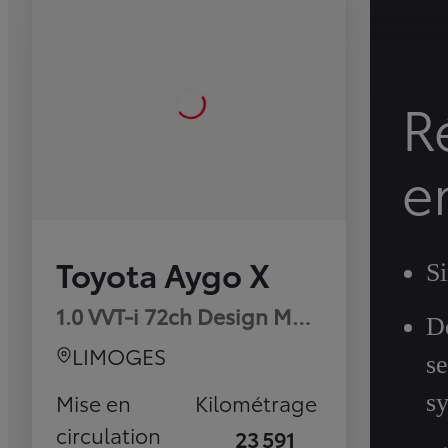
R
e
Toyota Aygo X
S
1.0 VVT-i 72ch Design MY23
Dé
LIMOGES
s
Mise en
Kilométrage
sy
circulation
23 591