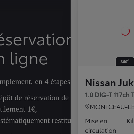
éservation
n ligne
Nissan Juk
implement, en 4 étapes
1.0 DIG-T 117ch 
pôt de réservation de
MONTCEAU-LE
eulement 1€,
Mise en
Ki
stématiquement restitué
circulation