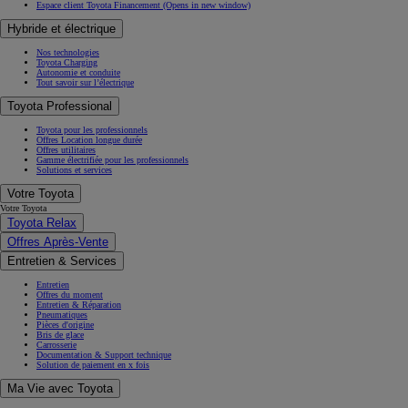
Espace client Toyota Financement
(Opens in new window)
Hybride et électrique
Nos technologies
Toyota Charging
Autonomie et conduite
Tout savoir sur l’électrique
Toyota Professional
Toyota pour les professionnels
Offres Location longue durée
Offres utilitaires
Gamme électrifiée pour les professionnels
Solutions et services
Votre Toyota
Votre Toyota
Toyota Relax
Offres Après-Vente
Entretien & Services
Entretien
Offres du moment
Entretien & Réparation
Pneumatiques
Pièces d'origine
Bris de glace
Carrosserie
Documentation & Support technique
Solution de paiement en x fois
Ma Vie avec Toyota