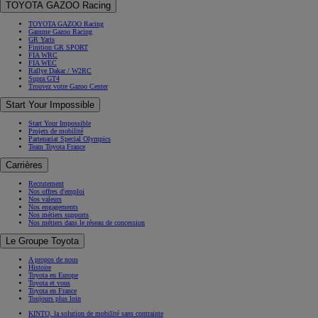
TOYOTA GAZOO Racing
TOYOTA GAZOO Racing
Gamme Gazoo Racing
GR Yaris
Finition GR SPORT
FIA WRC
FIA WEC
Rallye Dakar / W2RC
Supra GT4
Trouvez votre Gazoo Center
Start Your Impossible
Start Your Impossible
Projets de mobilité
Partenariat Special Olympics
Team Toyota France
Carrières
Recrutement
Nos offres d'emploi
Nos valeurs
Nos engagements
Nos métiers supports
Nos métiers dans le réseau de concession
Le Groupe Toyota
A propos de nous
Histoire
Toyota en Europe
Toyota et vous
Toyota en France
Toujours plus loin
KINTO, la solution de mobilité sans contrainte