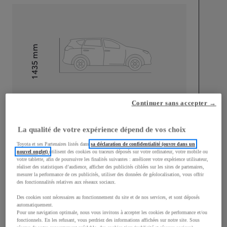
mm
1 435
Hauteur
Longueur
4 650
mm
Continuer sans accepter →
La qualité de votre expérience dépend de vos choix
Toyota et ses Partenaires listés dans
sa déclaration de confidentialité (ouvre dans un
nouvel onglet)
utilisent des cookies ou traceurs déposés sur votre ordinateur, votre mobile ou
votre tablette, afin de poursuivre les finalités suivantes : améliorer votre expérience utilisateur,
Largeur
1 790
mm
réaliser des statistiques d’audience, afficher des publicités ciblées sur les sites de partenaires,
mesurer la performance de ces publicités, utiliser des données de géolocalisation, vous offrir
des fonctionnalités relatives aux réseaux sociaux.
Des cookies sont nécessaires au fonctionnement du site et de nos services, et sont déposés
automatiquement.
Pour une navigation optimale, nous vous invitons à accepter les cookies de performance et/ou
Consommation mixte
fonctionnels. En les refusant, vous perdriez des informations affichées sur notre site. Sous