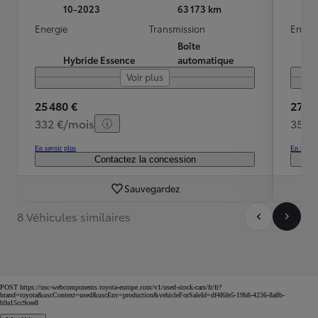
10-2023
63 173 km
Energie
Transmission
Energ
Boîte
Hybride Essence
automatique
Voir plus
25 480 €
27 00
332 €/mois
352 
En savoir plus
En savoir
Contactez la concession
Sauvegardez
8 Véhicules similaires
POST https://usc-webcomponents.toyota-europe.com/v1/used-stock-cars/fr/fr?
brand=toyota&uscContext=used&uscEnv=production&vehicleForSaleId=df4f6fe5-19b8-4236-8a8b-
b9a15cc9cee8