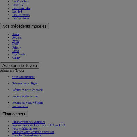
Les Citadines
Les SUV
Les Familiales
Les 4x4
Les Utilitaires
Les Sportives
Nos précédents modèles
Auris
Avensis
Aygo
GT86
Prius +
Verso
Highlander
Camry
Acheter une Toyota
Acheter une Toyota
Offres du moment
Réservation en ligne
Véhicules neufs en stock
Véhicules d'occasion
Reprise de votre véhicule
Nos conseils
Financement
Financement des véhicules
Nos solutions de location en LOA ou LLD
Vous préférez acheter ?
Financez votre véhicule d'occasion
Pour les Professionnels