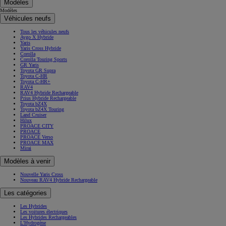
Modèles
Modèles
Véhicules neufs
Tous les véhicules neufs
Aygo X Hybride
Yaris
Yaris Cross Hybride
Corolla
Corolla Touring Sports
GR Yaris
Toyota GR Supra
Toyota C-HR
Toyota C-HR+
RAV4
RAV4 Hybride Rechargeable
Prius Hybride Rechargeable
Toyota bZ4X
Toyota bZ4X Touring
Land Cruiser
Hilux
PROACE CITY
PROACE
PROACE Verso
PROACE MAX
Mirai
Modèles à venir
Nouvelle Yaris Cross
Nouveau RAV4 Hybride Rechargeable
Les catégories
Les Hybrides
Les voitures électriques
Les Hybrides Rechargeables
L'Hydrogène