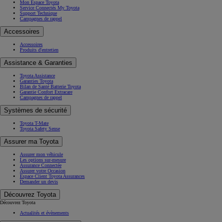
Mon Espace Toyota
Service Connectés My Toyota
Support Technique
Campagnes de rappel
Accessoires
Accessoires
Produits d'entretien
Assistance & Garanties
Toyota Assistance
Garanties Toyota
Bilan de Santé Batterie Toyota
Garantie Confort Extracare
Campagnes de rappel
Systèmes de sécurité
Toyota T-Mate
Toyota Safety Sense
Assurer ma Toyota
Assurer mon véhicule
Les options sur-mesure
Assurance Connectée
Assurer votre Occasion
Espace Client Toyota Assurances
Demander un devis
Découvrez Toyota
Découvrez Toyota
Actualités et évènements