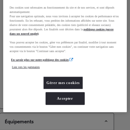
Des cookies sont nécessaires au fonctionnement du site et de nos services, et sont déposés
automatiquement.
Pour une navigation optimale, nous vous invitons à accepter les cookies de performance et/ou
Consommation mixte
fonctionnels. En les refusant, vous perdriez des informations affichées sur notre site. Sous
réserve de votre consentement préalable, des cookies tiers (publicité et réseaux sociaux)
pourraient alors être déposés. Les finalités sont décrites dans la
politique cookies (ouvre
Émissions CO2
72
g/km
dans un nouvel onglet)
.
Vous pouvez accepter les cookies, gérer vos préférences par finalité, modifier à tout moment
vos consentements via le bouton "Gérer mes cookies", ou continuer votre navigation sans
Performances
accepter via le bouton "Continuer sans accepter".
Vitesse maximale
180
km/h
En savoir plus sur notre politique des cookies
Accélération 0-100km/h
11,1
secondes
Lien vers les partenaires
Transmission
Gérer mes cookies
Roues motrices
Roues motrices avant
Transmission
Boîte automatique
Accepter
Équipements