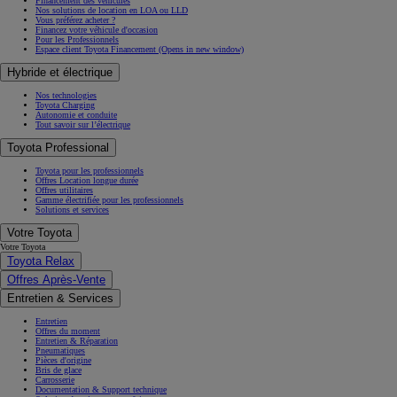
Financement des véhicules
Nos solutions de location en LOA ou LLD
Vous préférez acheter ?
Financez votre véhicule d'occasion
Pour les Professionnels
Espace client Toyota Financement
(Opens in new window)
Hybride et électrique
Nos technologies
Toyota Charging
Autonomie et conduite
Tout savoir sur l’électrique
Toyota Professional
Toyota pour les professionnels
Offres Location longue durée
Offres utilitaires
Gamme électrifiée pour les professionnels
Solutions et services
Votre Toyota
Votre Toyota
Toyota Relax
Offres Après-Vente
Entretien & Services
Entretien
Offres du moment
Entretien & Réparation
Pneumatiques
Pièces d'origine
Bris de glace
Carrosserie
Documentation & Support technique