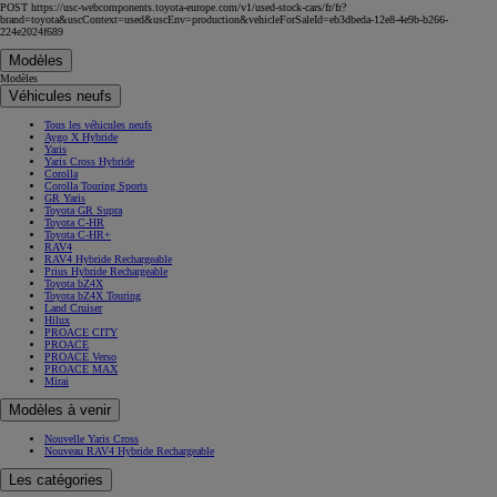
POST https://usc-webcomponents.toyota-europe.com/v1/used-stock-cars/fr/fr?
brand=toyota&uscContext=used&uscEnv=production&vehicleForSaleId=eb3dbeda-12e8-4e9b-b266-
224e2024f689
Modèles
Modèles
Véhicules neufs
Tous les véhicules neufs
Aygo X Hybride
Yaris
Yaris Cross Hybride
Corolla
Corolla Touring Sports
GR Yaris
Toyota GR Supra
Toyota C-HR
Toyota C-HR+
RAV4
RAV4 Hybride Rechargeable
Prius Hybride Rechargeable
Toyota bZ4X
Toyota bZ4X Touring
Land Cruiser
Hilux
PROACE CITY
PROACE
PROACE Verso
PROACE MAX
Mirai
Modèles à venir
Nouvelle Yaris Cross
Nouveau RAV4 Hybride Rechargeable
Les catégories