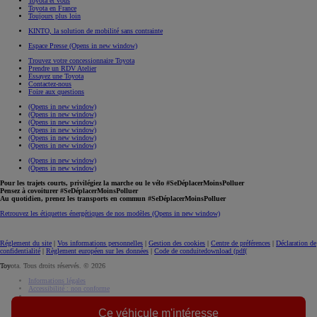
Toyota et vous
Toyota en France
Toujours plus loin
KINTO, la solution de mobilité sans contrainte
Espace Presse
(Opens in new window)
Trouvez votre concessionnaire Toyota
Prendre un RDV Atelier
Essayez une Toyota
Contactez-nous
Foire aux questions
(Opens in new window)
(Opens in new window)
(Opens in new window)
(Opens in new window)
(Opens in new window)
(Opens in new window)
(Opens in new window)
(Opens in new window)
Pour les trajets courts, privilégiez la marche ou le vélo #SeDéplacerMoinsPolluer
Pensez à covoiturer #SeDéplacerMoinsPolluer
Au quotidien, prenez les transports en commun #SeDéplacerMoinsPolluer
Retrouvez les étiquettes énergétiques de nos modèles
(Opens in new window)
Réglement du site
|
Vos informations personnelles
|
Gestion des cookies
|
Centre de préférences
|
Déclaration de
confidentialité
|
Règlement européen sur les données
|
Code de conduite
download (pdf(
Toyota. Tous droits réservés. © 2026
Informations légales
Accessibilité : non conforme
Ce véhicule m'intéresse