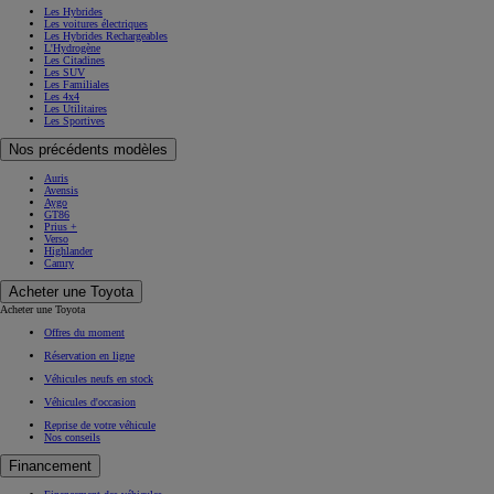
Les Hybrides
Les voitures électriques
Les Hybrides Rechargeables
L'Hydrogène
Les Citadines
Les SUV
Les Familiales
Les 4x4
Les Utilitaires
Les Sportives
Nos précédents modèles
Auris
Avensis
Aygo
GT86
Prius +
Verso
Highlander
Camry
Acheter une Toyota
Acheter une Toyota
Offres du moment
Réservation en ligne
Véhicules neufs en stock
Véhicules d'occasion
Reprise de votre véhicule
Nos conseils
Financement