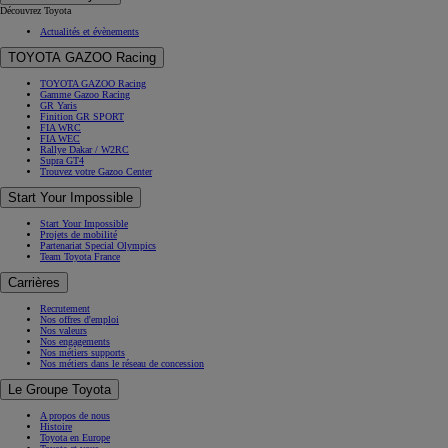
Découvrez Toyota
Actualités et évènements
TOYOTA GAZOO Racing
TOYOTA GAZOO Racing
Gamme Gazoo Racing
GR Yaris
Finition GR SPORT
FIA WRC
FIA WEC
Rallye Dakar / W2RC
Supra GT4
Trouvez votre Gazoo Center
Start Your Impossible
Start Your Impossible
Projets de mobilité
Partenariat Special Olympics
Team Toyota France
Carrières
Recrutement
Nos offres d'emploi
Nos valeurs
Nos engagements
Nos métiers supports
Nos métiers dans le réseau de concession
Le Groupe Toyota
A propos de nous
Histoire
Toyota en Europe