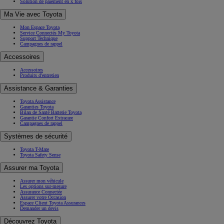
Solution de paiement en x fois
Ma Vie avec Toyota
Mon Espace Toyota
Service Connectés My Toyota
Support Technique
Campagnes de rappel
Accessoires
Accessoires
Produits d'entretien
Assistance & Garanties
Toyota Assistance
Garanties Toyota
Bilan de Santé Batterie Toyota
Garantie Confort Extracare
Campagnes de rappel
Systèmes de sécurité
Toyota T-Mate
Toyota Safety Sense
Assurer ma Toyota
Assurer mon véhicule
Les options sur-mesure
Assurance Connectée
Assurer votre Occasion
Espace Client Toyota Assurances
Demander un devis
Découvrez Toyota