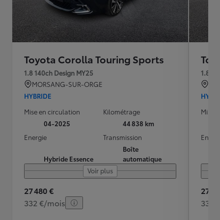
Toyota Corolla Touring Sports
Toy
1.8 140ch Design MY25
1.8 1
MORSANG-SUR-ORGE
MO
HYBRIDE
HYBR
Mise en circulation
Kilométrage
Mise e
04-2025
44 838 km
Energie
Transmission
Energ
Boîte
Hybride Essence
automatique
Voir plus
27 480 €
27 88
332 €/mois
335 