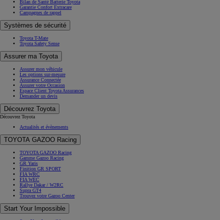
Bilan de Santé Batterie Toyota
Garantie Confort Extracare
Campagnes de rappel
Systèmes de sécurité
Toyota T-Mate
Toyota Safety Sense
Assurer ma Toyota
Assurer mon véhicule
Les options sur-mesure
Assurance Connectée
Assurer votre Occasion
Espace Client Toyota Assurances
Demander un devis
Découvrez Toyota
Découvrez Toyota
Actualités et évènements
TOYOTA GAZOO Racing
TOYOTA GAZOO Racing
Gamme Gazoo Racing
GR Yaris
Finition GR SPORT
FIA WRC
FIA WEC
Rallye Dakar / W2RC
Supra GT4
Trouvez votre Gazoo Center
Start Your Impossible