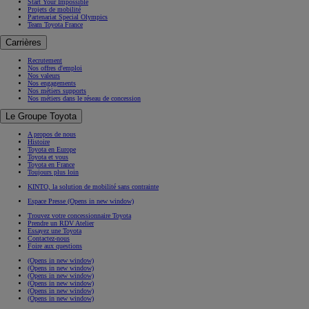
Start Your Impossible
Projets de mobilité
Partenariat Special Olympics
Team Toyota France
Carrières
Recrutement
Nos offres d'emploi
Nos valeurs
Nos engagements
Nos métiers supports
Nos métiers dans le réseau de concession
Le Groupe Toyota
A propos de nous
Histoire
Toyota en Europe
Toyota et vous
Toyota en France
Toujours plus loin
KINTO, la solution de mobilité sans contrainte
Espace Presse
(Opens in new window)
Trouvez votre concessionnaire Toyota
Prendre un RDV Atelier
Essayez une Toyota
Contactez-nous
Foire aux questions
(Opens in new window)
(Opens in new window)
(Opens in new window)
(Opens in new window)
(Opens in new window)
(Opens in new window)