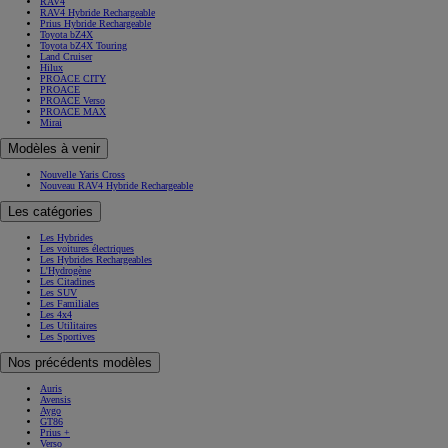
RAV4
RAV4 Hybride Rechargeable
Prius Hybride Rechargeable
Toyota bZ4X
Toyota bZ4X Touring
Land Cruiser
Hilux
PROACE CITY
PROACE
PROACE Verso
PROACE MAX
Mirai
Modèles à venir
Nouvelle Yaris Cross
Nouveau RAV4 Hybride Rechargeable
Les catégories
Les Hybrides
Les voitures électriques
Les Hybrides Rechargeables
L'Hydrogène
Les Citadines
Les SUV
Les Familiales
Les 4x4
Les Utilitaires
Les Sportives
Nos précédents modèles
Auris
Avensis
Aygo
GT86
Prius +
Verso