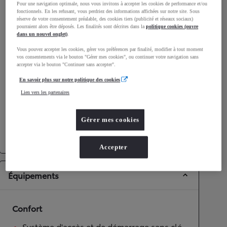
Pour une navigation optimale, nous vous invitons à accepter les cookies de performance et/ou
Consommation mixte
4,7
L/100 km
fonctionnels. En les refusant, vous perdriez des informations affichées sur notre site. Sous
Émissions CO2
106
g/km
réserve de votre consentement préalable, des cookies tiers (publicité et réseaux sociaux)
pourraient alors être déposés. Les finalités sont décrites dans la
politique cookies (ouvre
dans un nouvel onglet)
.
Performances
Vous pouvez accepter les cookies, gérer vos préférences par finalité, modifier à tout moment
vos consentements via le bouton "Gérer mes cookies", ou continuer votre navigation sans
accepter via le bouton "Continuer sans accepter".
Vitesse maximale
180
km/h
Accélération 0-100km/h
9,4
secondes
En savoir plus sur notre politique des cookies
Lien vers les partenaires
Transmission
Gérer mes cookies
Roues motrices
Roues motrices avant
Transmission
Boîte automatique
Accepter
Équipements
Confort
Système d'accès et de démarrage sans clé