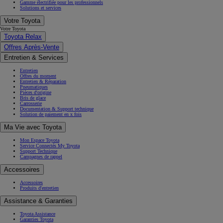
Gamme électrifiée pour les professionnels
Solutions et services
Votre Toyota
Votre Toyota
Toyota Relax
Offres Après-Vente
Entretien & Services
Entretien
Offres du moment
Entretien & Réparation
Pneumatiques
Pièces d'origine
Bris de glace
Carrosserie
Documentation & Support technique
Solution de paiement en x fois
Ma Vie avec Toyota
Mon Espace Toyota
Service Connectés My Toyota
Support Technique
Campagnes de rappel
Accessoires
Accessoires
Produits d'entretien
Assistance & Garanties
Toyota Assistance
Garanties Toyota