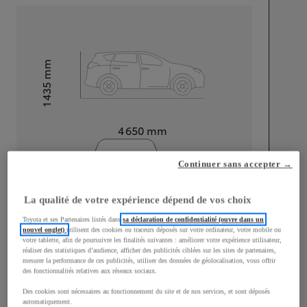
mm
1 435
Hauteur
Longueur
4 650
mm
Continuer sans accepter →
La qualité de votre expérience dépend de vos choix
Toyota et ses Partenaires listés dans
sa déclaration de confidentialité (ouvre dans un
Largeur
1 790
mm
nouvel onglet)
utilisent des cookies ou traceurs déposés sur votre ordinateur, votre mobile ou
votre tablette, afin de poursuivre les finalités suivantes : améliorer votre expérience utilisateur,
réaliser des statistiques d’audience, afficher des publicités ciblées sur les sites de partenaires,
mesurer la performance de ces publicités, utiliser des données de géolocalisation, vous offrir
des fonctionnalités relatives aux réseaux sociaux.
Consommation mixte
Des cookies sont nécessaires au fonctionnement du site et de nos services, et sont déposés
automatiquement.