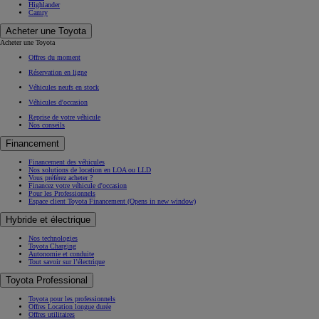
Highlander
Camry
Acheter une Toyota
Acheter une Toyota
Offres du moment
Réservation en ligne
Véhicules neufs en stock
Véhicules d'occasion
Reprise de votre véhicule
Nos conseils
Financement
Financement des véhicules
Nos solutions de location en LOA ou LLD
Vous préférez acheter ?
Financez votre véhicule d'occasion
Pour les Professionnels
Espace client Toyota Financement
(Opens in new window)
Hybride et électrique
Nos technologies
Toyota Charging
Autonomie et conduite
Tout savoir sur l’électrique
Toyota Professional
Toyota pour les professionnels
Offres Location longue durée
Offres utilitaires