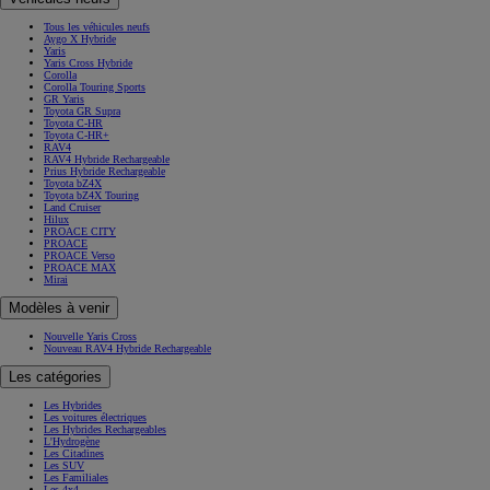
Tous les véhicules neufs
Aygo X Hybride
Yaris
Yaris Cross Hybride
Corolla
Corolla Touring Sports
GR Yaris
Toyota GR Supra
Toyota C-HR
Toyota C-HR+
RAV4
RAV4 Hybride Rechargeable
Prius Hybride Rechargeable
Toyota bZ4X
Toyota bZ4X Touring
Land Cruiser
Hilux
PROACE CITY
PROACE
PROACE Verso
PROACE MAX
Mirai
Modèles à venir
Nouvelle Yaris Cross
Nouveau RAV4 Hybride Rechargeable
Les catégories
Les Hybrides
Les voitures électriques
Les Hybrides Rechargeables
L'Hydrogène
Les Citadines
Les SUV
Les Familiales
Les 4x4