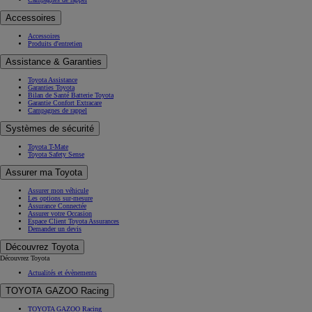
Accessoires
Accessoires
Produits d'entretien
Assistance & Garanties
Toyota Assistance
Garanties Toyota
Bilan de Santé Batterie Toyota
Garantie Confort Extracare
Campagnes de rappel
Systèmes de sécurité
Toyota T-Mate
Toyota Safety Sense
Assurer ma Toyota
Assurer mon véhicule
Les options sur-mesure
Assurance Connectée
Assurer votre Occasion
Espace Client Toyota Assurances
Demander un devis
Découvrez Toyota
Découvrez Toyota
Actualités et évènements
TOYOTA GAZOO Racing
TOYOTA GAZOO Racing