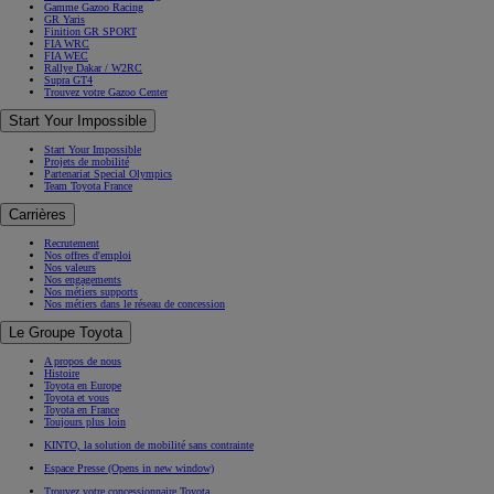
Gamme Gazoo Racing
GR Yaris
Finition GR SPORT
FIA WRC
FIA WEC
Rallye Dakar / W2RC
Supra GT4
Trouvez votre Gazoo Center
Start Your Impossible
Start Your Impossible
Projets de mobilité
Partenariat Special Olympics
Team Toyota France
Carrières
Recrutement
Nos offres d'emploi
Nos valeurs
Nos engagements
Nos métiers supports
Nos métiers dans le réseau de concession
Le Groupe Toyota
A propos de nous
Histoire
Toyota en Europe
Toyota et vous
Toyota en France
Toujours plus loin
KINTO, la solution de mobilité sans contrainte
Espace Presse
(Opens in new window)
Trouvez votre concessionnaire Toyota