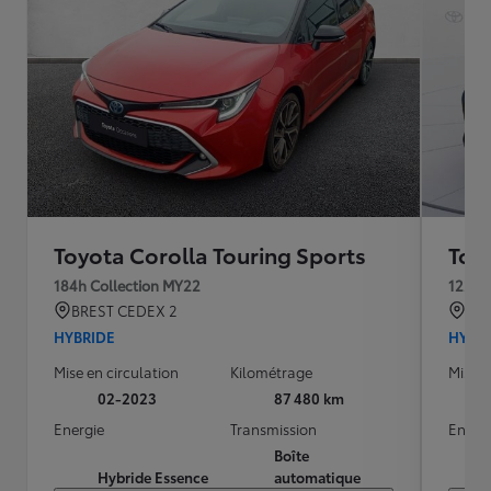
Toyota Corolla Touring Sports
Toy
184h Collection MY22
122h 
BREST CEDEX 2
BE
HYBRIDE
HYBR
Mise en circulation
Kilométrage
Mise e
02-2023
87 480 km
Energie
Transmission
Energ
Boîte
Hybride Essence
automatique