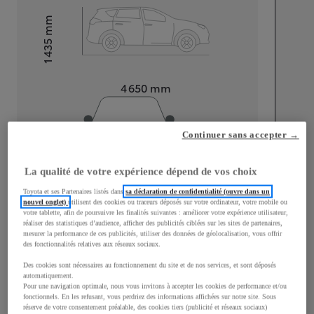
mm
1 435
Hauteur
Longueur
4 650
mm
Continuer sans accepter →
La qualité de votre expérience dépend de vos choix
Largeur
1 790
mm
Toyota et ses Partenaires listés dans
sa déclaration de confidentialité (ouvre dans un
nouvel onglet)
utilisent des cookies ou traceurs déposés sur votre ordinateur, votre mobile ou
votre tablette, afin de poursuivre les finalités suivantes : améliorer votre expérience utilisateur,
réaliser des statistiques d’audience, afficher des publicités ciblées sur les sites de partenaires,
mesurer la performance de ces publicités, utiliser des données de géolocalisation, vous offrir
des fonctionnalités relatives aux réseaux sociaux.
Consommation mixte
Des cookies sont nécessaires au fonctionnement du site et de nos services, et sont déposés
automatiquement.
Consommation mixte
5,3
L/100 km
Pour une navigation optimale, nous vous invitons à accepter les cookies de performance et/ou
Émissions CO2
121
g/km
fonctionnels. En les refusant, vous perdriez des informations affichées sur notre site. Sous
réserve de votre consentement préalable, des cookies tiers (publicité et réseaux sociaux)