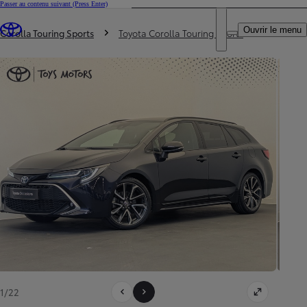
Passer au contenu suivant
(Press Enter)
DEALER NAME
Vous êtes ici
:
Ouvrir le menu
Trouvez un partenaire Toyota
Corolla Touring Sports
Toyota Corolla Touring Sports
1/22