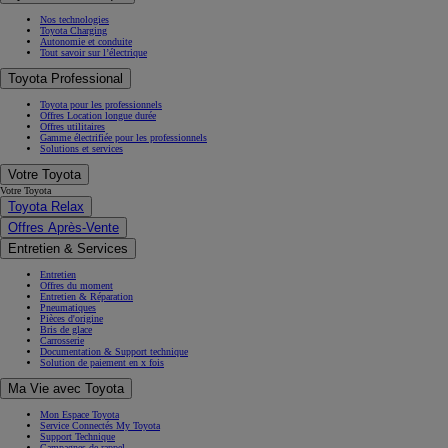
Nos technologies
Toyota Charging
Autonomie et conduite
Tout savoir sur l’électrique
Toyota Professional
Toyota pour les professionnels
Offres Location longue durée
Offres utilitaires
Gamme électrifiée pour les professionnels
Solutions et services
Votre Toyota
Votre Toyota
Toyota Relax
Offres Après-Vente
Entretien & Services
Entretien
Offres du moment
Entretien & Réparation
Pneumatiques
Pièces d'origine
Bris de glace
Carrosserie
Documentation & Support technique
Solution de paiement en x fois
Ma Vie avec Toyota
Mon Espace Toyota
Service Connectés My Toyota
Support Technique
Campagnes de rappel