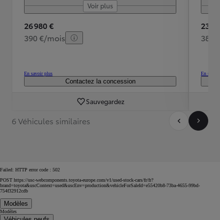
Voir plus
26 980 €
23 49
390 €/mois
383 
En savoir plus
En savoir
Contactez la concession
Sauvegardez
6 Véhicules similaires
Failed: HTTP error code : 502
POST https://usc-webcomponents.toyota-europe.com/v1/used-stock-cars/fr/fr?
brand=toyota&uscContext=used&uscEnv=production&vehicleForSaleId=e55420b8-73ba-4655-99bd-
754f32912cdb
Modèles
Modèles
Véhicules neufs