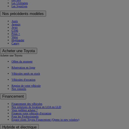
Les Utilitaires
Les Sportives
Nos précédents modèles
Auris
Avensis
Aygo
GT86
Prius +
Verso
Highlander
Camry
Acheter une Toyota
Acheter une Toyota
Offres du moment
Réservation en ligne
Véhicules neufs en stock
Véhicules d'occasion
Reprise de votre véhicule
Nos conseils
Financement
Financement des véhicules
Nos solutions de location en LOA ou LLD
Vous préférez acheter ?
Financez votre véhicule d'occasion
Pour les Professionnels
Espace client Toyota Financement
(Opens in new window)
Hybride et électrique