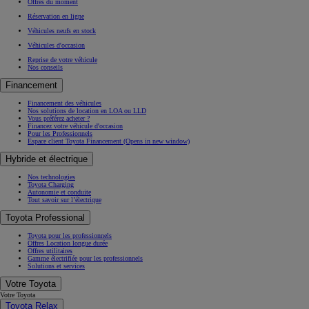
Offres du moment
Réservation en ligne
Véhicules neufs en stock
Véhicules d'occasion
Reprise de votre véhicule
Nos conseils
Financement
Financement des véhicules
Nos solutions de location en LOA ou LLD
Vous préférez acheter ?
Financez votre véhicule d'occasion
Pour les Professionnels
Espace client Toyota Financement
(Opens in new window)
Hybride et électrique
Nos technologies
Toyota Charging
Autonomie et conduite
Tout savoir sur l’électrique
Toyota Professional
Toyota pour les professionnels
Offres Location longue durée
Offres utilitaires
Gamme électrifiée pour les professionnels
Solutions et services
Votre Toyota
Votre Toyota
Toyota Relax