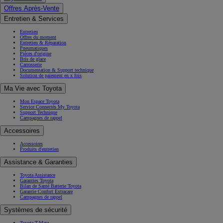
Offres Après-Vente
Entretien & Services
Entretien
Offres du moment
Entretien & Réparation
Pneumatiques
Pièces d'origine
Bris de glace
Carrosserie
Documentation & Support technique
Solution de paiement en x fois
Ma Vie avec Toyota
Mon Espace Toyota
Service Connectés My Toyota
Support Technique
Campagnes de rappel
Accessoires
Accessoires
Produits d'entretien
Assistance & Garanties
Toyota Assistance
Garanties Toyota
Bilan de Santé Batterie Toyota
Garantie Confort Extracare
Campagnes de rappel
Systèmes de sécurité
Toyota T-Mate