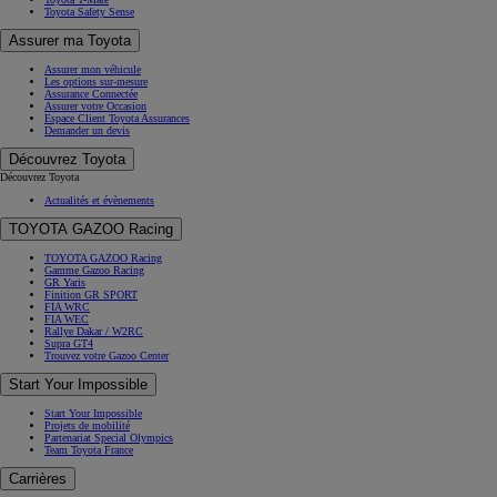
Toyota Safety Sense
Assurer ma Toyota
Assurer mon véhicule
Les options sur-mesure
Assurance Connectée
Assurer votre Occasion
Espace Client Toyota Assurances
Demander un devis
Découvrez Toyota
Découvrez Toyota
Actualités et évènements
TOYOTA GAZOO Racing
TOYOTA GAZOO Racing
Gamme Gazoo Racing
GR Yaris
Finition GR SPORT
FIA WRC
FIA WEC
Rallye Dakar / W2RC
Supra GT4
Trouvez votre Gazoo Center
Start Your Impossible
Start Your Impossible
Projets de mobilité
Partenariat Special Olympics
Team Toyota France
Carrières