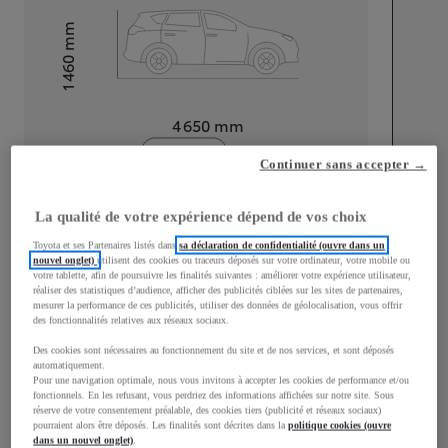
mm
1 460
Hauteur
Longueur
4 650
mm
Continuer sans accepter →
La qualité de votre expérience dépend de vos choix
Toyota et ses Partenaires listés dans
sa déclaration de confidentialité (ouvre dans un
nouvel onglet)
utilisent des cookies ou traceurs déposés sur votre ordinateur, votre mobile ou
Largeur
1 790
mm
votre tablette, afin de poursuivre les finalités suivantes : améliorer votre expérience utilisateur,
réaliser des statistiques d’audience, afficher des publicités ciblées sur les sites de partenaires,
mesurer la performance de ces publicités, utiliser des données de géolocalisation, vous offrir
des fonctionnalités relatives aux réseaux sociaux.
Des cookies sont nécessaires au fonctionnement du site et de nos services, et sont déposés
Consommation mixte
automatiquement.
Pour une navigation optimale, nous vous invitons à accepter les cookies de performance et/ou
fonctionnels. En les refusant, vous perdriez des informations affichées sur notre site. Sous
Consommation mixte
4,7
L/100 km
réserve de votre consentement préalable, des cookies tiers (publicité et réseaux sociaux)
Émissions CO2
107
g/km
pourraient alors être déposés. Les finalités sont décrites dans la
politique cookies (ouvre
dans un nouvel onglet)
.