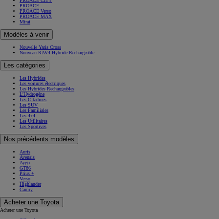
PROACE CITY
PROACE
PROACE Verso
PROACE MAX
Mirai
Modèles à venir
Nouvelle Yaris Cross
Nouveau RAV4 Hybride Rechargeable
Les catégories
Les Hybrides
Les voitures électriques
Les Hybrides Rechargeables
L'Hydrogène
Les Citadines
Les SUV
Les Familiales
Les 4x4
Les Utilitaires
Les Sportives
Nos précédents modèles
Auris
Avensis
Aygo
GT86
Prius +
Verso
Highlander
Camry
Acheter une Toyota
Acheter une Toyota