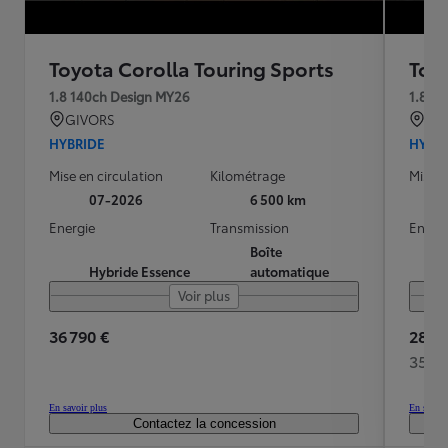
Toyota Corolla Touring Sports
Toy
1.8 140ch Design MY26
1.8 1
GIVORS
RIL
HYBRIDE
HYBR
Mise en circulation
Kilométrage
Mise e
07-2026
6 500 km
Energie
Transmission
Energ
Boîte
Hybride Essence
automatique
Voir plus
36 790 €
28 79
350 
En savoir plus
En savoir
Contactez la concession