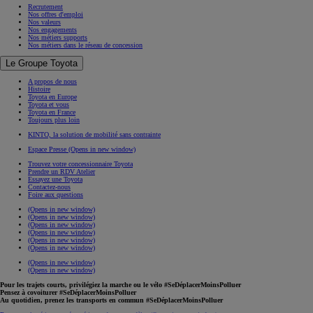
Recrutement
Nos offres d'emploi
Nos valeurs
Nos engagements
Nos métiers supports
Nos métiers dans le réseau de concession
Le Groupe Toyota
A propos de nous
Histoire
Toyota en Europe
Toyota et vous
Toyota en France
Toujours plus loin
KINTO, la solution de mobilité sans contrainte
Espace Presse
(Opens in new window)
Trouvez votre concessionnaire Toyota
Prendre un RDV Atelier
Essayez une Toyota
Contactez-nous
Foire aux questions
(Opens in new window)
(Opens in new window)
(Opens in new window)
(Opens in new window)
(Opens in new window)
(Opens in new window)
(Opens in new window)
(Opens in new window)
Pour les trajets courts, privilégiez la marche ou le vélo #SeDéplacerMoinsPolluer
Pensez à covoiturer #SeDéplacerMoinsPolluer
Au quotidien, prenez les transports en commun #SeDéplacerMoinsPolluer