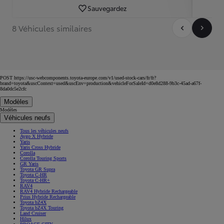
Sauvegardez
8 Véhicules similaires
POST https://usc-webcomponents.toyota-europe.com/v1/used-stock-cars/fr/fr?
brand=toyota&uscContext=used&uscEnv=production&vehicleForSaleId=d0e8d288-9b3c-45ad-a67f-
8da0dc5e2cfc
Modèles
Modèles
Véhicules neufs
Tous les véhicules neufs
Aygo X Hybride
Yaris
Yaris Cross Hybride
Corolla
Corolla Touring Sports
GR Yaris
Toyota GR Supra
Toyota C-HR
Toyota C-HR+
RAV4
RAV4 Hybride Rechargeable
Prius Hybride Rechargeable
Toyota bZ4X
Toyota bZ4X Touring
Land Cruiser
Hilux