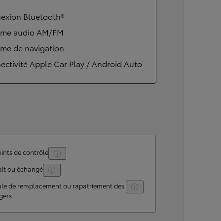
exion Bluetooth®
ème audio AM/FM
ème de navigation
ctivité Apple Car Play / Android Auto
ints de contrôle
ait ou échangé
ule de remplacement ou rapatriement des
gers