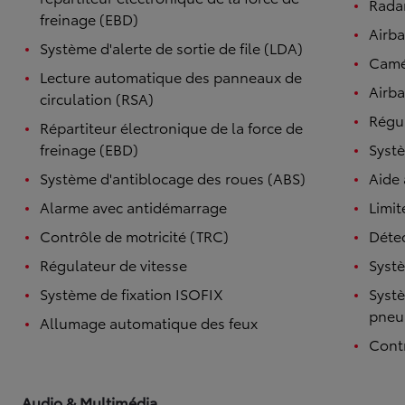
Radar
freinage (EBD)
Airb
Système d'alerte de sortie de file (LDA)
Camé
Lecture automatique des panneaux de
Airba
circulation (RSA)
Régul
Répartiteur électronique de la force de
freinage (EBD)
Systè
Système d'antiblocage des roues (ABS)
Aide
Alarme avec antidémarrage
Limit
Contrôle de motricité (TRC)
Détec
Régulateur de vitesse
Systè
Système de fixation ISOFIX
Systè
pneu
Allumage automatique des feux
Contr
Audio & Multimédia