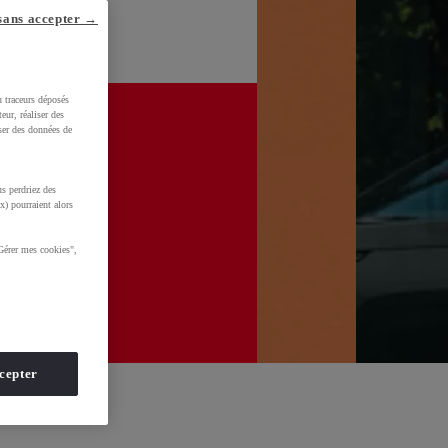
sans accepter →
u traceurs déposés
eur, réaliser des
iser des données de
s perdriez des
x) pourraient alors
Gérer mes cookies",
cepter