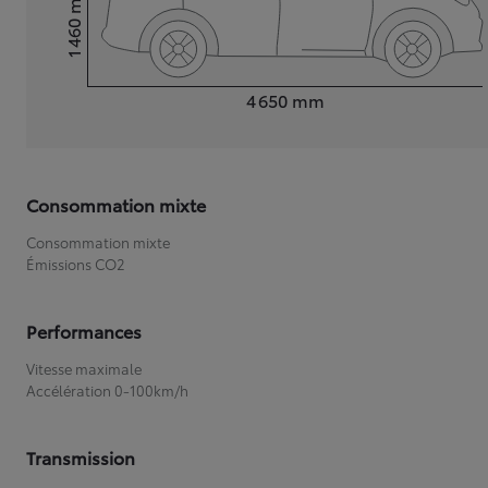
1 460
Hauteur
Longueur
4 650
mm
Consommation mixte
Consommation mixte
Émissions CO2
Performances
Vitesse maximale
Accélération 0-100km/h
Transmission