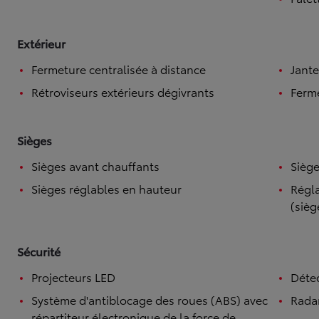
Extérieur
Fermeture centralisée à distance
Jante
Rétroviseurs extérieurs dégivrants
Ferme
Sièges
Sièges avant chauffants
Siège
Sièges réglables en hauteur
Régla
(sièg
Sécurité
Projecteurs LED
Détec
Système d'antiblocage des roues (ABS) avec
Rada
répartiteur électronique de la force de