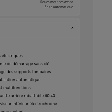
Roues motrices avant
Boîte automatique
s électriques
ème de démarrage sans clé
age des supports lombaires
atisation automatique
t multifonctions
ette arrière rabattable 60:40
viseur intérieur électrochrome
tes au volant