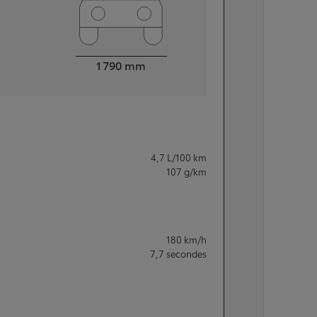
Largeur
1 790
mm
4,7
L/100 km
107
g/km
180
km/h
7,7
secondes