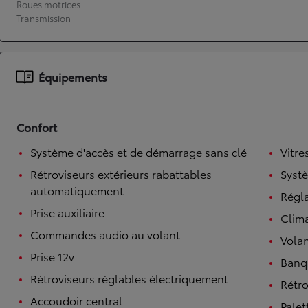
Roues motrices
Transmission
À partir de 19 700 €
Nouvelle Yaris Cross
HYBRIDE
Disponible prochainement
Équipements
Confort
Système d'accès et de démarrage sans clé
Vitre
Rétroviseurs extérieurs rabattables
Syst
automatiquement
Régl
Prise auxiliaire
Clim
Commandes audio au volant
Volan
Prise 12v
Banqu
Rétroviseurs réglables électriquement
Rétro
Accoudoir central
Palet