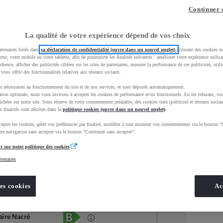
Continuer 
La qualité de votre expérience dépend de vos choix
rtenaires listés dans
sa déclaration de confidentialité (ouvre dans un nouvel onglet)
utilisent des cookies o
teur, votre mobile ou votre tablette, afin de poursuivre les finalités suivantes : améliorer votre expérience utilisat
udience, afficher des publicités ciblées sur les sites de partenaires, mesurer la performance de ces publicités, util
 vous offrir des fonctionnalités relatives aux réseaux sociaux.
t nécessaires au fonctionnement du site et de nos services, et sont déposés automatiquement.
tion optimale, nous vous invitons à accepter les cookies de performance et/ou fonctionnels. En les refusant, vou
ichées sur notre site. Sous réserve de votre consentement préalable, des cookies tiers (publicité et réseaux sociau
s finalités sont décrites dans la
politique cookies (ouvre dans un nouvel onglet)
.
epter les cookies, gérer vos préférences par finalité, modifier à tout moment vos consentements via le bouton "
Services
Concession
re navigation sans accepter via le bouton "Continuer sans accepter".
s sur notre politique des cookies
rtenaires
Energie
oyota Occasions
Hybride Essence
es cookies
Ac
Étiquette énergétique
aire Nacré