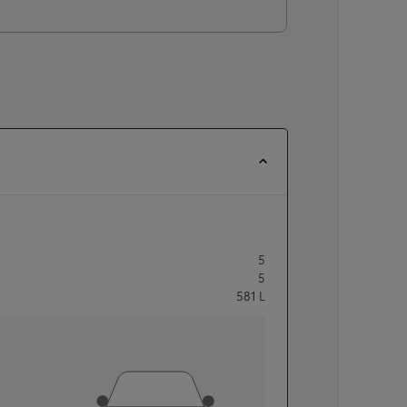
5
5
581
L