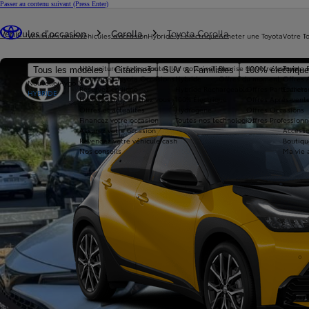
Passer au contenu suivant
(Press Enter)
Vous êtes ici
:
Véhicules d'occasion
Corolla
Toyota Corolla
Véhicules neufs
Véhicules d'occasion
Hybride et électrique
Acheter une Toyota
Votre T
Nos voitures d'occasion
Toutes les motorisations
Reprise de votre voiture
Toyota 
Tous les modèles
Citadines
SUV & Familiales
100% électriqu
Avantages Toyota Occasions
Hybride
Offres du moment
Offres 
Nouvelle Aygo X
Réservez en ligne
Hybride Rechargeable
Offres Particuliers
Entrete
HYBRIDE
Livraison près de chez vous
100% Électrique
Offres Après-vente
Offres et actualités
Hydrogène
Offres Occasions
Financez votre occasion
Toutes nos technologies
Offres Professionn
Assurez votre occasion
Accesso
Revendez votre véhicule cash
Boutiqu
Nos conseils
Ma vie 