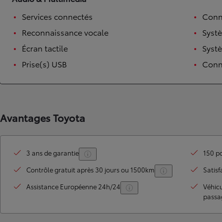
Services connectés
Conn
Reconnaissance vocale
Syst
Écran tactile
Syst
Prise(s) USB
Conne
Avantages Toyota
TOYOTA C-HR
HYBRIDE OU HYBRIDE RECHARGEABLE
Disponible rapidement
3 ans de garantie
150 po
Contrôle gratuit après 30 jours ou 1500km
Satisf
Assistance Européenne 24h/24
Véhic
passa