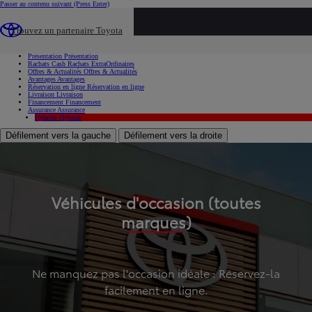
Passer au contenu suivant
(Press Enter)
...
Trouvez un partenaire Toyota
Voiture d'occasion
Présentation
Présentation
Rachats Cash
Rachats ExtraOrdinaires
Offres & Actualités
Offres & Actualités
Avantages
Avantages
Réservation en ligne
Réservation en ligne
Livraison
Livraison
Financement
Financement
Assurance
Assurance
Hybride
Hybride
Défilement vers la gauche
Défilement vers la droite
Véhicules d'occasion (toutes
marques)
Ne manquez pas l'occasion idéale : Réservez-la
facilement en ligne.