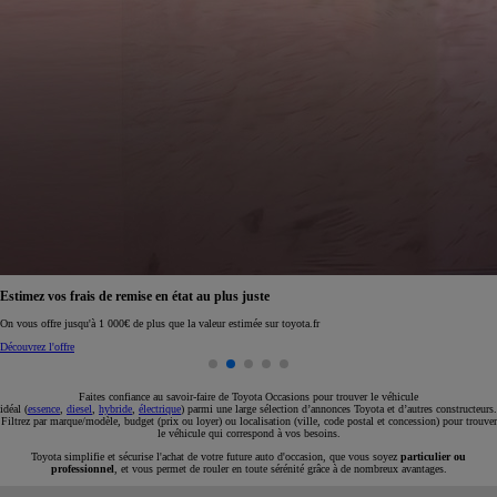
Réservez en ligne votre occasion pour 1€ seulement
Réservez en ligne
Faites confiance au savoir-faire de Toyota Occasions pour trouver le véhicule
idéal (
essence
,
diesel
,
hybride
,
électrique
) parmi une large sélection d’annonces Toyota et d’autres constructeurs.
Filtrez par marque/modèle, budget (prix ou loyer) ou localisation (ville, code postal et concession) pour trouver
le véhicule qui correspond à vos besoins.
Toyota simplifie et sécurise l'achat de votre future auto d'occasion, que vous soyez
particulier ou
professionnel
, et vous permet de rouler en toute sérénité grâce à de nombreux avantages.