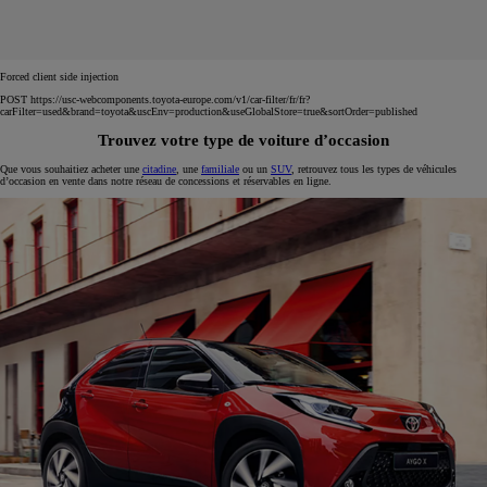
Forced client side injection
POST https://usc-webcomponents.toyota-europe.com/v1/car-filter/fr/fr?
carFilter=used&brand=toyota&uscEnv=production&useGlobalStore=true&sortOrder=published
Trouvez votre type de voiture d’occasion
Que vous souhaitiez acheter une
citadine
, une
familiale
ou un
SUV
, retrouvez tous les types de véhicules
d’occasion en vente dans notre réseau de concessions et réservables en ligne.