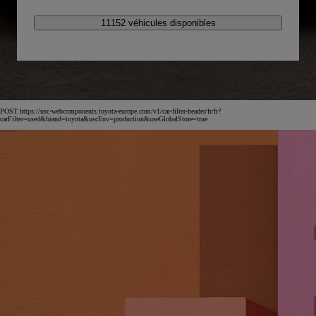
11152 véhicules disponibles
POST https://usc-webcomponents.toyota-europe.com/v1/car-filter-header/fr/fr?
carFilter=used&brand=toyota&uscEnv=production&useGlobalStore=true