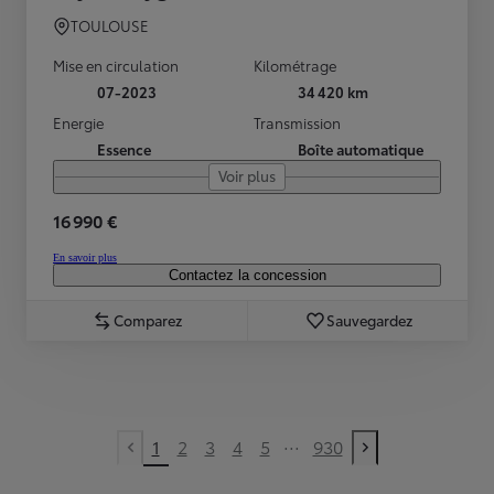
TOULOUSE
Mise en circulation
Kilométrage
07-2023
34 420 km
Energie
Transmission
Essence
Boîte automatique
Voir plus
16 990 €
En savoir plus
Contactez la concession
Comparez
Sauvegardez
...
1
2
3
4
5
930
Previous page
Next page