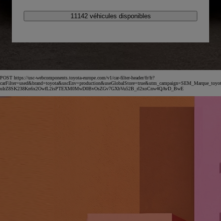
11142 véhicules disponibles
POST https://usc-webcomponents.toyota-europe.com/v1/car-filter-header/fr/fr?
carFilter=used&brand=toyota&uscEnv=production&useGlobalStore=true&utm_campaign=SEM_Marqu
uIrZ8SK238Kn6x2OwfL2isPTEXM0MwD0BvOsZGv7GXbVu52B_rl2xoCnw4QAvD_BwE