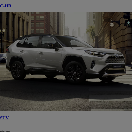
C-HR
SUV