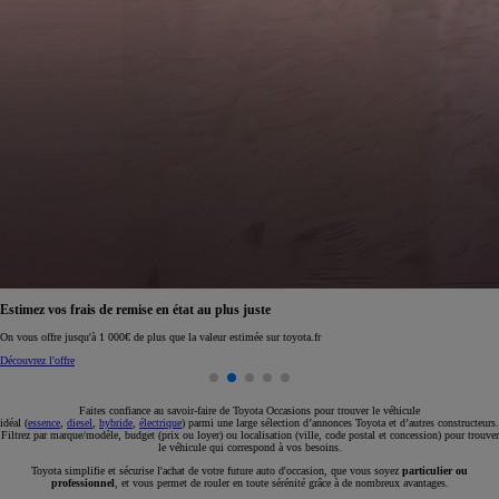
Réservez en ligne votre occasion pour 1€ seulement
Réservez en ligne
Faites confiance au savoir-faire de Toyota Occasions pour trouver le véhicule
idéal (
essence
,
diesel
,
hybride
,
électrique
) parmi une large sélection d’annonces Toyota et d’autres constructeurs.
Filtrez par marque/modèle, budget (prix ou loyer) ou localisation (ville, code postal et concession) pour trouver
le véhicule qui correspond à vos besoins.
Toyota simplifie et sécurise l'achat de votre future auto d'occasion, que vous soyez
particulier ou
professionnel
, et vous permet de rouler en toute sérénité grâce à de nombreux avantages.