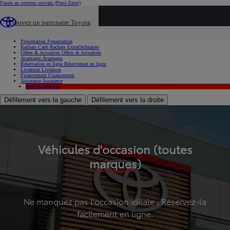
Passer au contenu suivant
(Press Enter)
...
Trouvez un partenaire Toyota
Voiture d'occasion
Présentation
Présentation
Rachats Cash
Rachats ExtraOrdinaires
Offres & Actualités
Offres & Actualités
Avantages
Avantages
Réservation en ligne
Réservation en ligne
Livraison
Livraison
Financement
Financement
Assurance
Assurance
Hybride
Hybride
Défilement vers la gauche
Défilement vers la droite
Véhicules d'occasion (toutes
marques)
Ne manquez pas l'occasion idéale : Réservez-la
facilement en ligne.