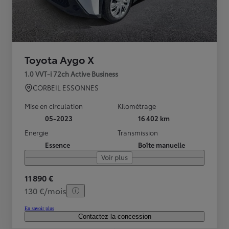
Toyota Aygo X
1.0 VVT-i 72ch Active Business
CORBEIL ESSONNES
Mise en circulation
Kilométrage
05-2023
16 402 km
Energie
Transmission
Essence
Boîte manuelle
Voir plus
11 890 €
130 €/mois
En savoir plus
Contactez la concession