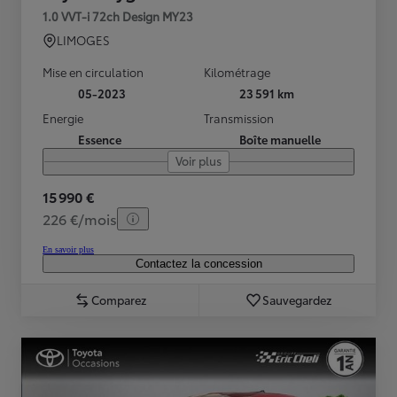
1.0 VVT-i 72ch Design MY23
LIMOGES
Mise en circulation
Kilométrage
05-2023
23 591 km
Energie
Transmission
Essence
Boîte manuelle
Voir plus
15 990 €
226 €/mois
En savoir plus
Contactez la concession
Comparez
Sauvegardez