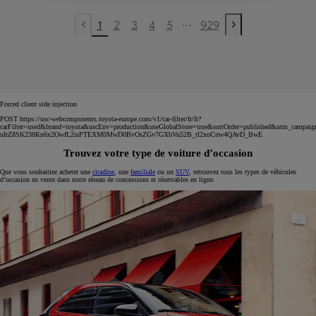
...
1
2
3
4
5
929
Previous page
Next page
Forced client side injection
POST https://usc-webcomponents.toyota-europe.com/v1/car-filter/fr/fr?
carFilter=used&brand=toyota&uscEnv=production&useGlobalStore=true&sortOrder=published&utm
uIrZ8SK238Kn6x2OwfL2isPTEXM0MwD0BvOsZGv7GXbVu52B_rl2xoCnw4QAvD_BwE
Trouvez votre type de voiture d’occasion
Que vous souhaitiez acheter une
citadine
, une
familiale
ou un
SUV
, retrouvez tous les types de véhicules
d’occasion en vente dans notre réseau de concessions et réservables en ligne.